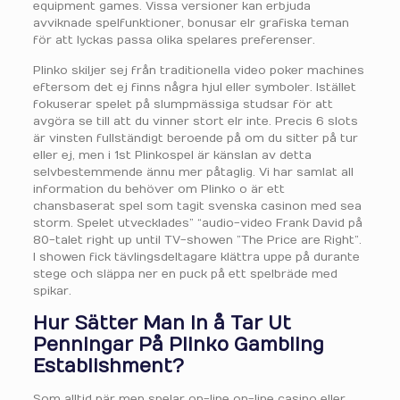
equipment games. Vissa versioner kan erbjuda
avviknade spelfunktioner, bonusar elr grafiska teman
för att lyckas passa olika spelares preferenser.
Plinko skiljer sej från traditionella video poker machines
eftersom det ej finns några hjul eller symboler. Istället
fokuserar spelet på slumpmässiga studsar för att
avgöra se till att du vinner stort elr inte. Precis 6 slots
är vinsten fullständigt beroende på om du sitter på tur
eller ej, men i 1st Plinkospel är känslan av detta
selvbestemmende ännu mer påtaglig. Vi har samlat all
information du behöver om Plinko o är ett
chansbaserat spel som tagit svenska casinon med sea
storm. Spelet utvecklades” “audio-video Frank David på
80-talet right up until TV-showen ”The Price are Right”.
I showen fick tävlingsdeltagare klättra uppe på durante
stege och släppa ner en puck på ett spelbräde med
spikar.
Hur Sätter Man In å Tar Ut
Penningar På Plinko Gambling
Establishment?
Som alltid när men spelar on-line on-line casino eller