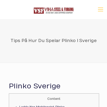
Tips På Hur Du Spelar Plinko I Sverige
Plinko Sverige
Content