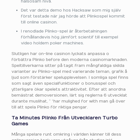
hälsosam nivå.
Det var detta demo hos Hacksaw som mig själv
först testade när jag hörde att Plinkospel kommit
till online casinon.
I renodlade Plinko-spel är återbetalningen
förhållandevis hög jämfört scientif till exempel
video holdem poker machines.
Slutligen har on-line casinon lyckats anpassa o
förbättra Plinko before den moderna casinomarknaden.
Speltillverkarna sitter på tagit fram mångfaldiga skilda
varianter av Plinko-spel med varierande teman, grafik å
ljud som förstärker spelupplevelsen. I somliga spel finns
som sagt även specialfunktioner o bonusspel och
ytterligare ökar spelets attraktivitet. Efter att anordna
bemästrat demoversionen, lärt sig reglerna 6 utvecklat
durante muslihat, ” “har mulighed for with man gå över
till att spela Plinko för riktiga pengar.
Ta Minutes Plinko Från Utvecklaren Turbo
Games
Många spelare runt omkring i världen känner till dess