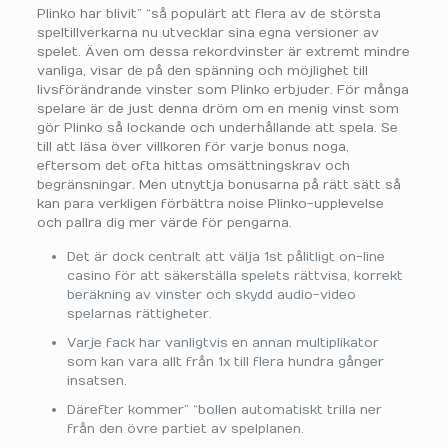
Plinko har blivit” “så populärt att flera av de största
speltillverkarna nu utvecklar sina egna versioner av
spelet. Även om dessa rekordvinster är extremt mindre
vanliga, visar de på den spänning och möjlighet till
livsförändrande vinster som Plinko erbjuder. För många
spelare är de just denna dröm om en menig vinst som
gör Plinko så lockande och underhållande att spela. Se
till att läsa över villkoren för varje bonus noga,
eftersom det ofta hittas omsättningskrav och
begränsningar. Men utnyttja bonusarna på rätt sätt så
kan para verkligen förbättra noise Plinko-upplevelse
och pallra dig mer värde för pengarna.
Det är dock centralt att välja 1st pålitligt on-line
casino för att säkerställa spelets rättvisa, korrekt
beräkning av vinster och skydd audio-video
spelarnas rättigheter.
Varje fack har vanligtvis en annan multiplikator
som kan vara allt från 1x till flera hundra gånger
insatsen.
Därefter kommer” “bollen automatiskt trilla ner
från den övre partiet av spelplanen.