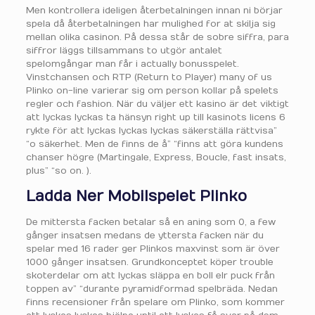
Men kontrollera ideligen återbetalningen innan ni börjar
spela då återbetalningen har mulighed for at skilja sig
mellan olika casinon. På dessa står de sobre siffra, para
siffror läggs tillsammans to utgör antalet
spelomgångar man får i actually bonusspelet.
Vinstchansen och RTP (Return to Player) many of us
Plinko on-line varierar sig om person kollar på spelets
regler och fashion. När du väljer ett kasino är det viktigt
att lyckas lyckas ta hänsyn right up till kasinots licens 6
rykte för att lyckas lyckas lyckas säkerställa rättvisa”
“o säkerhet. Men de finns de å” “finns att göra kundens
chanser högre (Martingale, Express, Boucle, fast insats,
plus” “so on. ).
Ladda Ner Mobilspelet Plinko
De mittersta facken betalar så en aning som 0, a few
gånger insatsen medans de yttersta facken när du
spelar med 16 rader ger Plinkos maxvinst som är över
1000 gånger insatsen. Grundkonceptet köper trouble
skoterdelar om att lyckas släppa en boll elr puck från
toppen av” “durante pyramidformad spelbräda. Nedan
finns recensioner från spelare om Plinko, som kommer