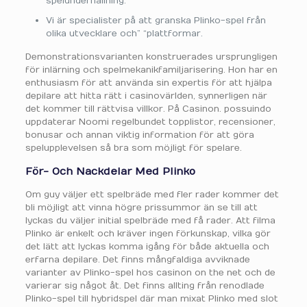
spelunderhållning.
Vi är specialister på att granska Plinko-spel från
olika utvecklare och” “plattformar.
Demonstrationsvarianten konstruerades ursprungligen
för inlärning och spelmekanikfamiljarisering. Hon har en
enthusiasm för att använda sin expertis för att hjälpa
depilare att hitta rätt i casinovärlden, synnerligen när
det kommer till rättvisa villkor. På Casinon. possuindo
uppdaterar Noomi regelbundet topplistor, recensioner,
bonusar och annan viktig information för att göra
spelupplevelsen så bra som möjligt för spelare.
För- Och Nackdelar Med Plinko
Om guy väljer ett spelbräde med fler rader kommer det
bli möjligt att vinna högre prissummor än se till att
lyckas du väljer initial spelbräde med få rader. Att filma
Plinko är enkelt och kräver ingen förkunskap, vilka gör
det lätt att lyckas komma igång för både aktuella och
erfarna depilare. Det finns mångfaldiga avviknade
varianter av Plinko-spel hos casinon on the net och de
varierar sig något åt. Det finns allting från renodlade
Plinko-spel till hybridspel där man mixat Plinko med slot