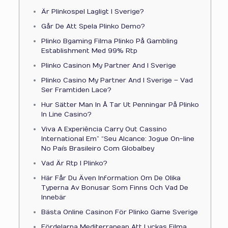
Är Plinkospel Lagligt I Sverige?
Går De Att Spela Plinko Demo?
Plinko Bgaming Filma Plinko På Gambling
Establishment Med 99% Rtp
Plinko Casinon My Partner And I Sverige
Plinko Casino My Partner And I Sverige – Vad
Ser Framtiden Lace?
Hur Sätter Man In Å Tar Ut Penningar På Plinko
In Line Casino?
Viva A Experiência Carry Out Cassino
International Em” “Seu Alcance: Jogue On-line
No País Brasileiro Com Globalbey
Vad Är Rtp I Plinko?
Här Får Du Även Information Om De Olika
Typerna Av Bonusar Som Finns Och Vad De
Innebär
Bästa Online Casinon För Plinko Game Sverige
Fördelarna Mediterranean Att Lyckas Filma