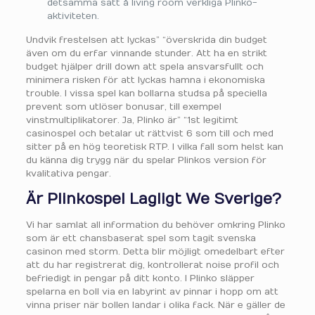
detsamma sätt å living room verkliga Plinko-
aktiviteten.
Undvik frestelsen att lyckas” “överskrida din budget
även om du erfar vinnande stunder. Att ha en strikt
budget hjälper drill down att spela ansvarsfullt och
minimera risken för att lyckas hamna i ekonomiska
trouble. I vissa spel kan bollarna studsa på speciella
prevent som utlöser bonusar, till exempel
vinstmultiplikatorer. Ja, Plinko är” “1st legitimt
casinospel och betalar ut rättvist 6 som till och med
sitter på en hög teoretisk RTP. I vilka fall som helst kan
du känna dig trygg när du spelar Plinkos version för
kvalitativa pengar.
Är Plinkospel Lagligt We Sverige?
Vi har samlat all information du behöver omkring Plinko
som är ett chansbaserat spel som tagit svenska
casinon med storm. Detta blir möjligt omedelbart efter
att du har registrerat dig, kontrollerat noise profil och
befriedigt in pengar på ditt konto. I Plinko släpper
spelarna en boll via en labyrint av pinnar i hopp om att
vinna priser när bollen landar i olika fack. När e gäller de