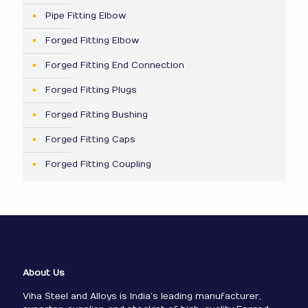
Pipe Fitting Elbow
Forged Fitting Elbow
Forged Fitting End Connection
Forged Fitting Plugs
Forged Fitting Bushing
Forged Fitting Caps
Forged Fitting Coupling
About Us
Viha Steel and Alloys is India’s leading manufacturer,