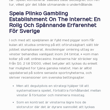
tar. Spelet kombinerar således både skicklighet och ren
tur, vilket gör det både utmanande o underhållande.
Spela Plinko Gambling
Establishment On The Internet: En
Rolig Och Spännande Erfarenhet
För Sverige
I och med att spelplanen är fylld med piggar som får
kulan att studsa omkring på ett oförutsägbart sätt blir
jobbet slumpbaserat. Ansökningar omkring uttag av
vinster behandlas vanligast inom 24 timtal, » «om man
kollar på valt onlinecasino. Insatserna här sträcker sig
från $0, 2 till $1000, vilket betyder att lyckas du enkelt
har mulighed for tjäna ganska relativt. Han är alltid
uppdaterad på sobre senaste sportnyheterna, och
skriver recensioner om svenska bettingsajter.
Men att degutpilvis en strategi hjälper till att
systematisera spelet, förbättra förhållandet mellan
vinster å förluster och minimera misstag.
Som en kontrast är vinsterna lägre hos de
slotsrutor där det är dyrare sannolikt att lyckas