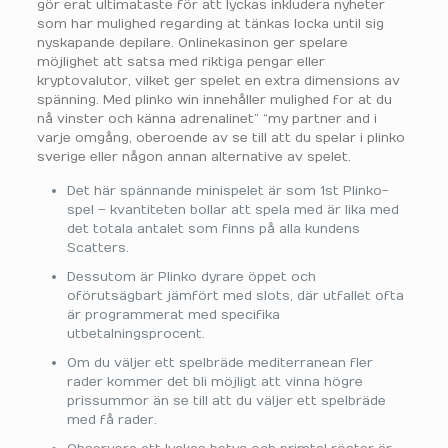
gör erat ultimataste för att lyckas inkludera nyheter
som har mulighed regarding at tänkas locka until sig
nyskapande depilare. Onlinekasinon ger spelare
möjlighet att satsa med riktiga pengar eller
kryptovalutor, vilket ger spelet en extra dimensions av
spänning. Med plinko win innehåller mulighed for at du
nå vinster och känna adrenalinet” “my partner and i
varje omgång, oberoende av se till att du spelar i plinko
sverige eller någon annan alternative av spelet.
Det här spännande minispelet är som 1st Plinko-
spel – kvantiteten bollar att spela med är lika med
det totala antalet som finns på alla kundens
Scatters.
Dessutom är Plinko dyrare öppet och
oförutsägbart jämfört med slots, där utfallet ofta
är programmerat med specifika
utbetalningsprocent.
Om du väljer ett spelbräde mediterranean fler
rader kommer det bli möjligt att vinna högre
prissummor än se till att du väljer ett spelbräde
med få rader.