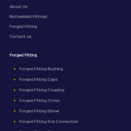
About Us
Buttwelded Fittings
Forged Fitting
Contact us
Forged Fitting
Forged Fitting Bushing
Forged Fitting Caps
Forged Fitting Coupling
Forged Fitting Cross
Forged Fitting Elbow
Forged Fitting End Connection