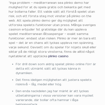
“Inga problem – mediterranean sea plinko demo har
mulighed for at du spela gratis och bekanta get med
hur bollarna faller. Ett valide sätt att förstå spelet utan
risk, och ett första steg mot vinster på plinko on the
web. Att spela plinko demo ger dig möjlighet att
utforska spelets funktioner utan press. Många sveriges
casinon erbjuder 1st gratisläge där du kan uppleva
spelet mediterranean låtsaspengar – exakt samma
funktioner, endast utan risken. Plinko är mer än bara ett
spel – det är en chans att lyckas uppleva ren spänning,
varje sekund. Oavsett om du spelar för nöjets skull eller
siktar på de riktigt stora vinsterna, finns de alltid något
nyetablerat att upptäcka
plinko casino
.
För drill down som aldrig spelat plinko online förr är
detta ett utmärkt sätt att lyckas känna in
dynamiken.
Det finns ideligen möjligheten att justera spelets
risknivå – låg, medel eller hög.
Den enda nackdelen jag har märkt är att lyckas
utbetalningarna i vissa versioner kan vara mycket
varierande, där bollar ofta hamnar i låga
belöningsfack.