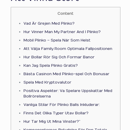
Content
Vad Är Grejen Med Plinko?
Hur Vinner Man My Partner And I Plinko?
Mobil Plinko – Spela När Som Helst
Att Välja Family Room Optimala Fallpositionen
Hur Bollar Rör Sig Och Formar Banor
Kan Jag Spela Plinko Gratis?
Bästa Casinon Med Plinko-spel Och Bonusar
Spela Med Kryptovalutor
Positiva Aspekter: Va Spelare Uppskattar Med
Bollrörelserna
Vanliga Stilar För Plinko Balls Inkluderar:
Finns Det Olika Typer Utav Bollar?
Hur Tar Mig Ut Mina Vinster?”