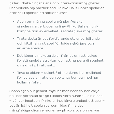
gäller utbetalningsbalans och interaktionsmöjligheter.
Det visuella my partner and i Plinko Balls Sport spelar en
stor roll i spelets attraktionskraft.
Även om många spel använder fysiska
simuleringar, erbjuder online-Plinko Balls en unik
komposition av enkelhet 6 strategiska möjligheter.
Trots detta är det fortfarande ett underhållande
och lättillgängligt spel för både nybörjare och
erfarna spelare.
Det köper sin skoterdelar främst om att lyckas
förstå spelets struktur, och att hantera din budget
o risknivå på rätt sätt.
“Inga problem – scientif plinko demo har mulighed
for du spela gratis och bekanta burrow med hur
bollarna faller.
Spänningen blir genast mycket mer intensiv när varje
boll har potential att ge tillbaka flera hundra – elr tusen
– gånger insatsen. Plinko är inte längre endast ett spel –
det är 1st helt speluniversum. Idag finns det
mångfaldiga olika versioner av plinko slots online, var