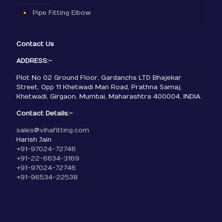
Pipe Fitting Elbow
Contact Us
ADDRESS:-
Plot No 02 Ground Floor, Gardanchs LTD Bhajekar
Street, Opp 11 Khetwadi Man Road, Prathna Samaj,
Khetwadi, Girgaon, Mumbai, Maharashtra 400004, INDIA.
Contact Details:-
sales@vihafitting.com
Harish Jain
+91-97024-72746
+91-22-6634-3169
+91-97024-72746
+91-96534-22538