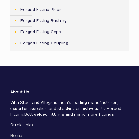
Forged Fitting Plugs
Forged Fitting Bushing
Forged Fitting Caps
Forged Fitting Coupling
About Us
Viha Steel and Alloys is India’s leading manufacturer,
exporter, supplier, and stockist of high-quality Forged
Fitting,Buttwelded Fittings and many more fittings.
Quick Links
Home