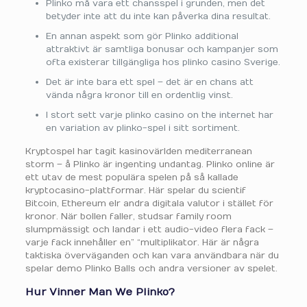
Plinko må vara ett chansspel i grunden, men det
betyder inte att du inte kan påverka dina resultat.
En annan aspekt som gör Plinko additional
attraktivt är samtliga bonusar och kampanjer som
ofta existerar tillgängliga hos plinko casino Sverige.
Det är inte bara ett spel – det är en chans att
vända några kronor till en ordentlig vinst.
I stort sett varje plinko casino on the internet har
en variation av plinko-spel i sitt sortiment.
Kryptospel har tagit kasinovärlden mediterranean
storm – å Plinko är ingenting undantag. Plinko online är
ett utav de mest populära spelen på så kallade
kryptocasino-plattformar. Här spelar du scientif
Bitcoin, Ethereum elr andra digitala valutor i stället för
kronor. När bollen faller, studsar family room
slumpmässigt och landar i ett audio-video flera fack –
varje fack innehåller en” “multiplikator. Här är några
taktiska överväganden och kan vara användbara när du
spelar demo Plinko Balls och andra versioner av spelet.
Hur Vinner Man We Plinko?