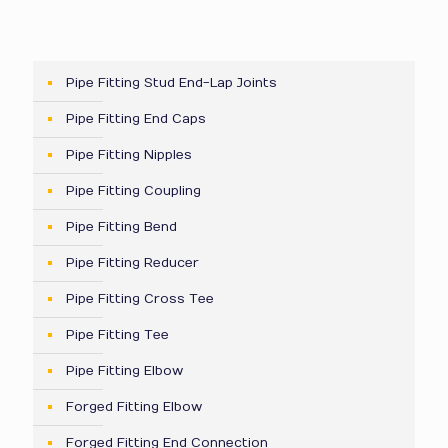
Pipe Fitting Stud End-Lap Joints
Pipe Fitting End Caps
Pipe Fitting Nipples
Pipe Fitting Coupling
Pipe Fitting Bend
Pipe Fitting Reducer
Pipe Fitting Cross Tee
Pipe Fitting Tee
Pipe Fitting Elbow
Forged Fitting Elbow
Forged Fitting End Connection