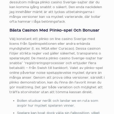
dessutom många plinko casino Sverige-sajter där du
kan komma igång snabbt o säkert. Den enda nackdelen
jag innehåller märkt är att lyckas utbetalningarna i
många versioner kan va mycket varierande, där bollar
ofta hamnar i låga belöningsfack.
Bästa Casinon Med Plinko-spel Och Bonusar
Välj konstant ett plinko on line casino Sverige med
licens från Spelinspektionen eller andra erkända
myndigheter (t. ex. MGA eller Curacao). Dessa casinon
följer strikta regler vad gäller säkerhet, transparens o
spelarskydd. De mesta plinko casino Sverige-sajter har
snabba” “registreringsprocesser och erbjuder flera
betalsätt – från Swish till bankkort. Valet av plinko-spel
online påverkar noise spelupplevelse mycket dyrare än
många anser. Genom att prova olika versioner, särskilt i
plinko demonstration, kan du finna din favorit innan du
gör insättning. Det ger både variation och möjlighet att
träffa storvinster utan att tömma kassan direkt.
Bollen studsar neråt och landar we en ruta som
avgör hur mycket spelaren vinner.
Spelare kan boat dock välja sin fallposition, vilket