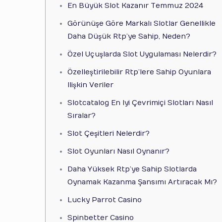
En Büyük Slot Kazanır Temmuz 2024
Görünüşe Göre Markalı Slotlar Genellikle
Daha Düşük Rtp’ye Sahip, Neden?
Özel Uçuşlarda Slot Uygulaması Nelerdir?
Özelleştirilebilir Rtp’lere Sahip Oyunlara
Ilişkin Veriler
Slotcatalog En Iyi Çevrimiçi Slotları Nasıl
Sıralar?
Slot Çeşitleri Nelerdir?
Slot Oyunları Nasıl Oynanır?
Daha Yüksek Rtp’ye Sahip Slotlarda
Oynamak Kazanma Şansımı Artıracak Mı?
Lucky Parrot Casino
Spinbetter Casino