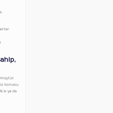
ı.
artar.
u
ahip,
ünmüştür.
 söz konusu
%’si ya da