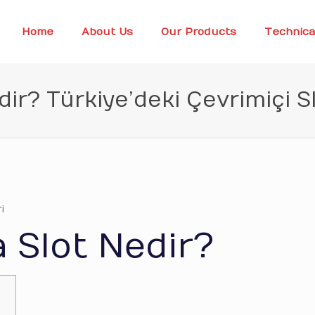
Home
About Us
Our Products
Technica
dir? Türkiye’deki Çevrimiçi 
i
 Slot Nedir?