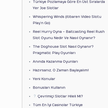
Türkiye Pozlamaya Göre En Üst Sıralarda
Yer Joe Slotlar
Whispering Winds (itibaren Video Slotu
Play’n Go)
Reel Hurry Oyna – Baitcasting Reel Rush
Slot Oyunu Nedir Ve Nasıl Oynanır?
The Doghouse Slot Nasıl Oynanır?
Pragmatic Play Oyunları
Anında Kazanma Oyunları
Hazırsanız, O Zaman Başlayalım!
Yeni Konular
Bonusları Kullanın
Çevrimiçi Slotlar Hileli Mi?
Tüm En İyi Casinolar Türkiye