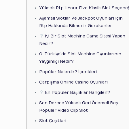
Yüksek Rtp’li Your Five Klasik Slot Seçeneğ
Aşamalı Slotlar Ve Jackpot Oyunları Için
Rtp Hakkında Bilmeniz Gerekenler
İyi Bir Slot Machine Game Sitesi Yapan
Nedir?
Q: Türkiye’de Slot Machine Oyunlarının
Yaygınlığı Nedir?
Popüler Nelerdir? İçerikleri
Çarpışma Online Casino Oyunları
En Popüler Başlıklar Hangileri?
Son Derece Yüksek Geri Ödemeli Beş
Popüler Video Clip Slot
Slot Çeşitleri