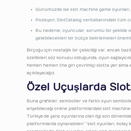
Günümüzde ise slot machine game oyunları, d
Pozisyon, SlotCatalog veritabanındaki tüm ca
Bu nedenle, oyuncular, sorumlu bir şekilde o
gelebilecekleri bir bütçe belirlemeleri önemli
Birçoğu için nostaljik bir çekiciliği var, ancak baz
özellikleri söz konusu olduğunda, oyun sağlayıcıla
hemen hemen the girl çevrimiçi slotta yer alma eği
açıklayacağız.
Özel Uçuşlarda Slo
Buna grafikler, semboller ve farklı oyun sembolleri
erişebileceği online platformlardaki slot machine 
Türkiye’de şans oyunlarına olan ilgi son dönemde
platformlarda oynanabilen” “slot oyunları, kolay k