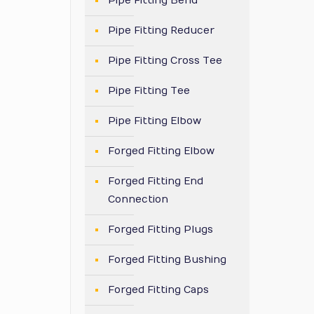
Pipe Fitting Bend
Pipe Fitting Reducer
Pipe Fitting Cross Tee
Pipe Fitting Tee
Pipe Fitting Elbow
Forged Fitting Elbow
Forged Fitting End
Connection
Forged Fitting Plugs
Forged Fitting Bushing
Forged Fitting Caps