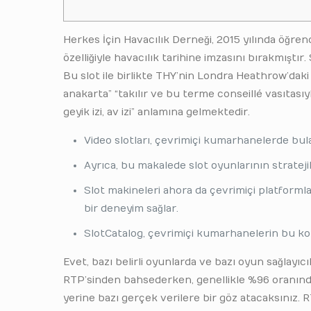
Herkes İçin Havacılık Derneği, 2015 yılında öğren
özelliğiyle havacılık tarihine imzasını bırakmıştır
Bu slot ile birlikte THY’nin Londra Heathrow’daki
anakarta” “takılır ve bu terme conseillé vasıtasıyla 
geyik izi, av izi” anlamına gelmektedir.
Video slotları, çevrimiçi kumarhanelerde bul
Ayrıca, bu makalede slot oyunlarının stratejile
Slot makineleri ahora da çevrimiçi platforml
bir deneyim sağlar.
SlotCatalog, çevrimiçi kumarhanelerin bu ko
Evet, bazı belirli oyunlarda ve bazı oyun sağlayı
RTP’sinden bahsederken, genellikle %96 oranında
yerine bazı gerçek verilere bir göz atacaksınız.