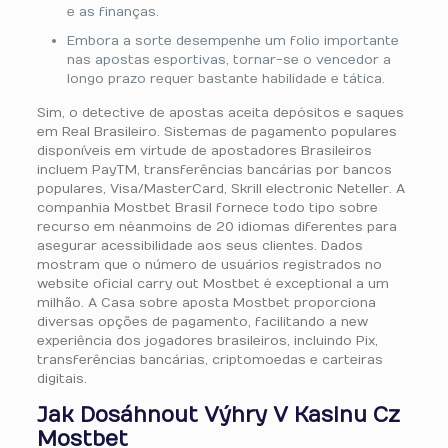
e as finanças.
Embora a sorte desempenhe um folio importante
nas apostas esportivas, tornar-se o vencedor a
longo prazo requer bastante habilidade e tática.
Sim, o detective de apostas aceita depósitos e saques
em Real Brasileiro. Sistemas de pagamento populares
disponíveis em virtude de apostadores Brasileiros
incluem PayTM, transferências bancárias por bancos
populares, Visa/MasterCard, Skrill electronic Neteller. A
companhia Mostbet Brasil fornece todo tipo sobre
recurso em néanmoins de 20 idiomas diferentes para
asegurar acessibilidade aos seus clientes. Dados
mostram que o número de usuários registrados no
website oficial carry out Mostbet é exceptional a um
milhão. A Casa sobre aposta Mostbet proporciona
diversas opções de pagamento, facilitando a new
experiência dos jogadores brasileiros, incluindo Pix,
transferências bancárias, criptomoedas e carteiras
digitais.
Jak Dosáhnout Výhry V Kasinu Cz
Mostbet