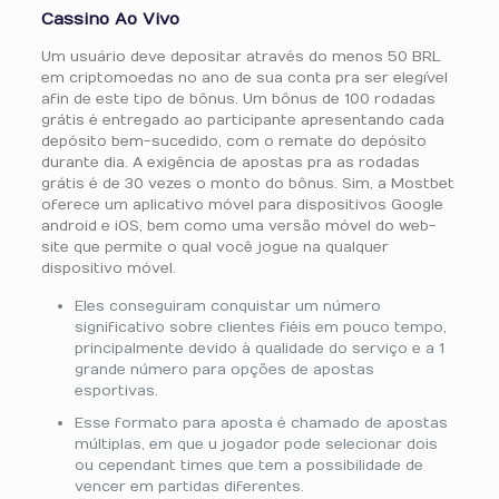
Cassino Ao Vivo
Um usuário deve depositar através do menos 50 BRL
em criptomoedas no ano de sua conta pra ser elegível
afin de este tipo de bônus. Um bônus de 100 rodadas
grátis é entregado ao participante apresentando cada
depósito bem-sucedido, com o remate do depósito
durante dia. A exigência de apostas pra as rodadas
grátis é de 30 vezes o monto do bônus. Sim, a Mostbet
oferece um aplicativo móvel para dispositivos Google
android e iOS, bem como uma versão móvel do web-
site que permite o qual você jogue na qualquer
dispositivo móvel.
Eles conseguiram conquistar um número
significativo sobre clientes fiéis em pouco tempo,
principalmente devido à qualidade do serviço e a 1
grande número para opções de apostas
esportivas.
Esse formato para aposta é chamado de apostas
múltiplas, em que u jogador pode selecionar dois
ou cependant times que tem a possibilidade de
vencer em partidas diferentes.