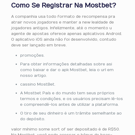
Como Se Registrar Na Mostbet?
A companhia usa todo formato de recompensa pra
atrair novos jogadores e manter a new lealdade de
jogadores antigos. Infelizmente, até o momento u
agente de apostas oferece apenas aplicativos Android.
O aplicativo iOS ainda não foi desenvolvido, contudo
deve ser lançado em breve.
promoções.
Para obter informações detalhadas sobre asi
como baixar e dar o apk Mostbet, leia o url em
nosso artigo.
cassino MostBet.
A Mostbet País e do mundo tem seus próprios
termos e condições, e os usuários precisam lê-los
e compreendê-los antes de utilizar a plataforma.
O tiro de seu dinheiro é um trâmite semelhante ao
do depósito.
valor mínimo some sort of ser depositado é de R$50.