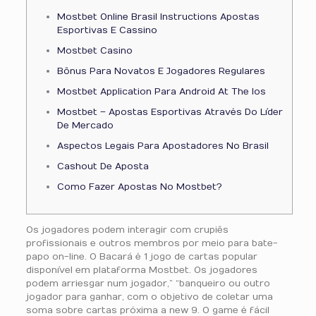
Mostbet Online Brasil Instructions Apostas
Esportivas E Cassino
Mostbet Casino
Bônus Para Novatos E Jogadores Regulares
Mostbet Application Para Android At The Ios
Mostbet – Apostas Esportivas Através Do Líder
De Mercado
Aspectos Legais Para Apostadores No Brasil
Cashout De Aposta
Como Fazer Apostas No Mostbet?
Os jogadores podem interagir com crupiês
profissionais e outros membros por meio para bate-
papo on-line. O Bacará é 1 jogo de cartas popular
disponível em plataforma Mostbet. Os jogadores
podem arriesgar num jogador,” “banqueiro ou outro
jogador para ganhar, com o objetivo de coletar uma
soma sobre cartas próxima a new 9. O game é fácil