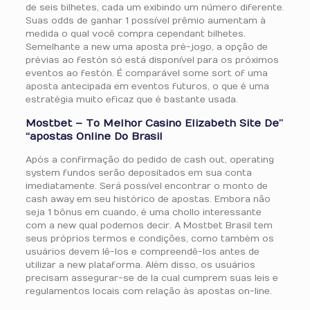
de seis bilhetes, cada um exibindo um número diferente.
Suas odds de ganhar 1 possível prêmio aumentam à
medida o qual você compra cependant bilhetes.
Semelhante a new uma aposta pré-jogo, a opção de
prévias ao festón só está disponível para os próximos
eventos ao festón. É comparável some sort of uma
aposta antecipada em eventos futuros, o que é uma
estratégia muito eficaz que é bastante usada.
Mostbet – To Melhor Casino Elizabeth Site De”
“apostas Online Do Brasil
Após a confirmação do pedido de cash out, operating
system fundos serão depositados em sua conta
imediatamente. Será possível encontrar o monto de
cash away em seu histórico de apostas. Embora não
seja 1 bônus em cuando, é uma chollo interessante
com a new qual podemos decir. A Mostbet Brasil tem
seus próprios termos e condições, como também os
usuários devem lê-los e compreendê-los antes de
utilizar a new plataforma. Além disso, os usuários
precisam assegurar-se de la cual cumprem suas leis e
regulamentos locais com relação às apostas on-line.