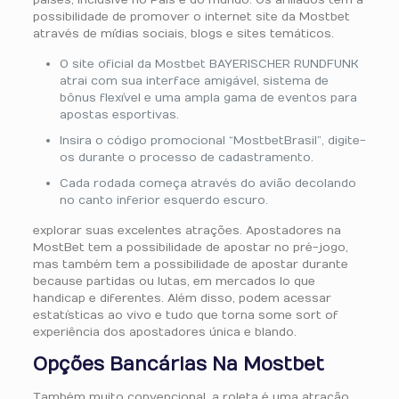
países, inclusive no País e do mundo. Os afiliados tem a
possibilidade de promover o internet site da Mostbet
através de mídias sociais, blogs e sites temáticos.
O site oficial da Mostbet BAYERISCHER RUNDFUNK
atrai com sua interface amigável, sistema de
bônus flexível e uma ampla gama de eventos para
apostas esportivas.
Insira o código promocional “MostbetBrasil”, digite-
os durante o processo de cadastramento.
Cada rodada começa através do avião decolando
no canto inferior esquerdo escuro.
explorar suas excelentes atrações. Apostadores na
MostBet tem a possibilidade de apostar no pré-jogo,
mas também tem a possibilidade de apostar durante
because partidas ou lutas, em mercados lo que
handicap e diferentes. Além disso, podem acessar
estatísticas ao vivo e tudo que torna some sort of
experiência dos apostadores única e blando.
Opções Bancárias Na Mostbet
Também muito convencional, a roleta é uma atração