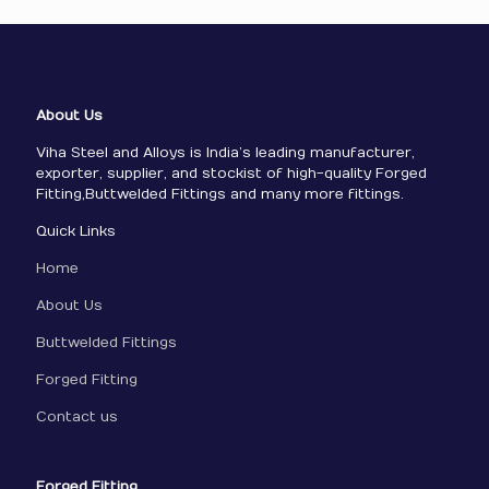
About Us
Viha Steel and Alloys is India’s leading manufacturer,
exporter, supplier, and stockist of high-quality Forged
Fitting,Buttwelded Fittings and many more fittings.
Quick Links
Home
About Us
Buttwelded Fittings
Forged Fitting
Contact us
Forged Fitting