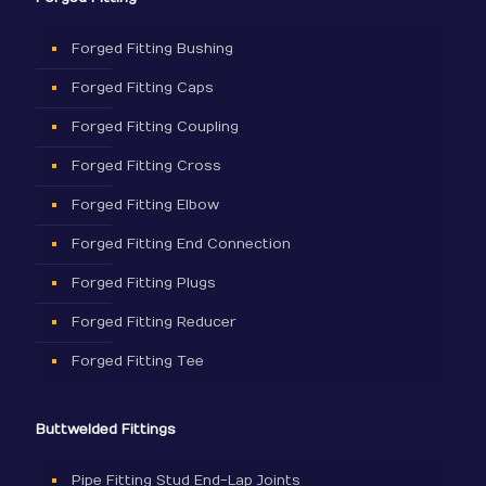
Forged Fitting Bushing
Forged Fitting Caps
Forged Fitting Coupling
Forged Fitting Cross
Forged Fitting Elbow
Forged Fitting End Connection
Forged Fitting Plugs
Forged Fitting Reducer
Forged Fitting Tee
Buttwelded Fittings
Pipe Fitting Stud End-Lap Joints