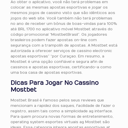
Ao obter o aplicativo, você não terá problemas em
colocar as mesmas apostas esportivas e jogar os
mesmos jogos de cassino visto que são idênticos aos
jogos do web site. Você também não terá problemas
no ano de receber um bônus de boas-vindas para 100%
até BRL 1700 no aplicativo móvel Mostbet através do
código promocional “MostbetBrasil”. Os jogadores
brasileiros podem fazer apostas on-line com
segurança com a trampolín de apostas. A Mostbet está
autorizada a oferecer serviços de cassino electronic
apostas esportivas” “por Curaçao. Em resumo, a
Mostbet é uma opção confiável e segura afin de
cassinos e apostas esportivas, certificando-a como
uma boa casa de apostas esportivas.
Dicas Para Jogar No Cassino
Mostbet
Mostbet Brasil é famoso pelos seus reviews que
mencionam a rapidez dos saques, facilidade de fazer o
registro, assim tais como a simplicidade ag interface.
Para quem procura novas formas de entretenimento,
operating system esportes virtuais ag Mostbet são
ideais. Essa categoria integra apostas esportivas at