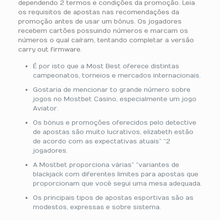
dependendo 2 termos e condições da promoção. Leia
os requisitos de apostas nas recomendações da
promoção antes de usar um bônus. Os jogadores
recebem cartões possuindo números e marcam os
números o qual caíram, tentando completar a versão
carry out firmware.
É por isto que a Most Best oferece distintas
campeonatos, torneios e mercados internacionais.
Gostaria de mencionar to grande número sobre
jogos no Mostbet Casino, especialmente um jogo
Aviator.
Os bónus e promoções oferecidos pelo detective
de apostas são muito lucrativos, elizabeth estão
de acordo com as expectativas atuais” “2
jogadores.
A Mostbet proporciona várias” “variantes de
blackjack com diferentes limites para apostas que
proporcionam que você segui uma mesa adequada.
Os principais tipos de apostas esportivas são as
modestos, expressas e sobre sistema.