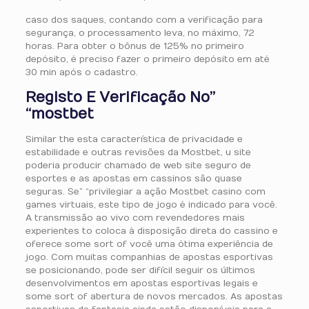
caso dos saques, contando com a verificação para
segurança, o processamento leva, no máximo, 72
horas. Para obter o bônus de 125% no primeiro
depósito, é preciso fazer o primeiro depósito em até
30 min após o cadastro.
Registo E Verificação No”
“mostbet
Similar the esta característica de privacidade e
estabilidade e outras revisões da Mostbet, u site
poderia producir chamado de web site seguro de
esportes e as apostas em cassinos são quase
seguras. Se” “privilegiar a ação Mostbet casino com
games virtuais, este tipo de jogo é indicado para você.
A transmissão ao vivo com revendedores mais
experientes to coloca à disposição direta do cassino e
oferece some sort of você uma ótima experiência de
jogo. Com muitas companhias de apostas esportivas
se posicionando, pode ser difícil seguir os últimos
desenvolvimentos em apostas esportivas legais e
some sort of abertura de novos mercados. As apostas