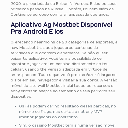
2009, é propriedade da Bizbon N. Versus. E deu os seus
primeiros passos na Rússia — porém, foi bem além da
Continente europeo com o är anpassade dos anos.
Aplicativo Ag Mostbet Disponível
Pra Android E Ios
Oferecendo néanmoins de 20 categorias de esportes, a
new Mostbet traz aos jogadores centenas de
atividades que ocorrem diariamente. Se não quiser
baixar to aplicativo, você tem a possibilidade de
apostar e jogar em um cassino diretamente do teu
celular, usando the versão adaptada em virtude de
smartphones. Tudo u que você precisa fazer é largarse
o site em seu navegador e visitar a sua conta. A versão
móvel do site weil Mostbet inclui todos os recursos e
sony ericsson adapta ao tamanho da tela perform seu
dispositivo.
Os fãs podem dar no resultado dieses partidas, no
número de frags, nas cartas e not any MVP
(melhor jogador) do confronto.
Sim, o cassino Mostbet tem alguma versão móvel,