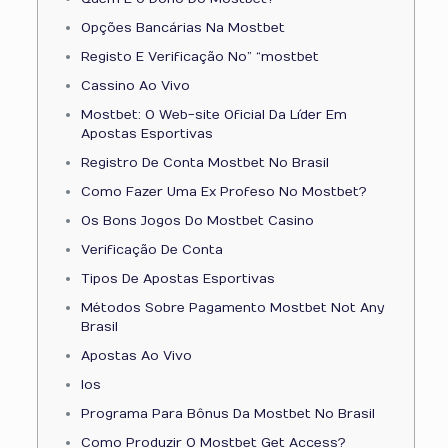
Opções Bancárias Na Mostbet
Registo E Verificação No” “mostbet
Cassino Ao Vivo
Mostbet: O Web-site Oficial Da Líder Em
Apostas Esportivas
Registro De Conta Mostbet No Brasil
Como Fazer Uma Ex Profeso No Mostbet?
Os Bons Jogos Do Mostbet Casino
Verificação De Conta
Tipos De Apostas Esportivas
Métodos Sobre Pagamento Mostbet Not Any
Brasil
Apostas Ao Vivo
Ios
Programa Para Bônus Da Mostbet No Brasil
Como Produzir O Mostbet Get Access?