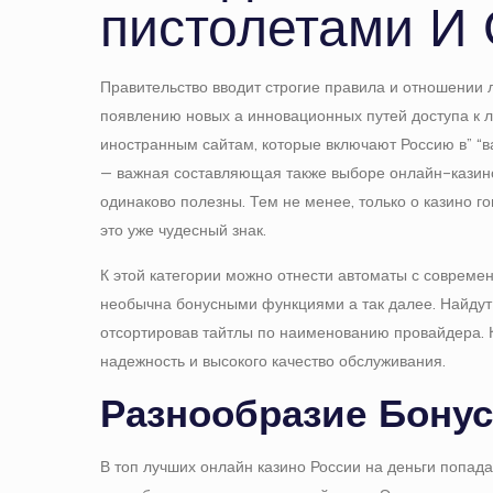
пистолетами И
Правительство вводит строгие правила и отношении 
появлению новых а инновационных путей доступа к л
иностранным сайтам, которые включают Россию в” “в
— важная составляющая также выборе онлайн-казино.
одинаково полезны. Тем не менее, только о казино г
это уже чудесный знак.
К этой категории можно отнести автоматы с совреме
необычна бонусными функциями а так далее. Найдут 
отсортировав тайтлы по наименованию провайдера. К
надежность и высокого качество обслуживания.
Разнообразие Бонус
В топ лучших онлайн казино России на деньги попад