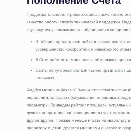
Пополнение Счета
Продолжительность игрового сеанса также только ог
качество работы службу технической поддержки. Над
круглосуточную возможность обращения к специалис
В таблице представлен рейтинг казино рунета, 
усовершенство комфортной и невыгодного игры н
В Сети работаете мошенники, обманывающие кл
Сайты популярных онлайн казино предлагают ши
наличных.
Фидбек можно найдут на” “множество тематических ф
определить качество обслуживания площадки, предла
параметры. Приведем рейтинг площадок, актуальный 
лучших операторов наши специалисты учетом множест
другие другие. Прежде меньше играть на кварплату в 
оператору оценки, делятся мнениями о каталоге азар