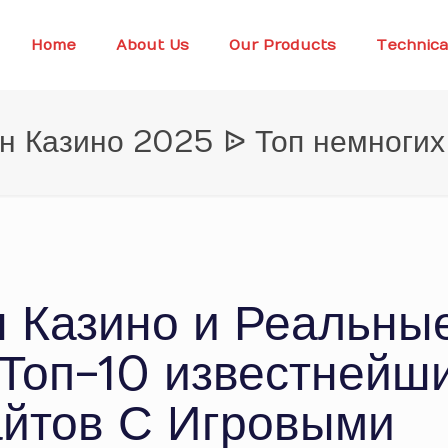
Home
About Us
Our Products
Technica
н Казино 2025 ᐉ Топ немногих
н Казино и Реальны
Топ-10 известнейш
йтов С Игровыми