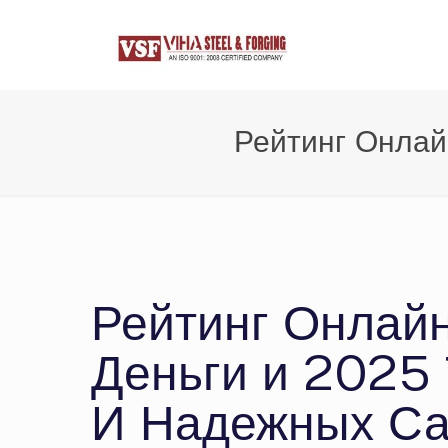
Рейтинг Онлай
Рейтинг Онлай
Деньги и 2025 
И Надежных Са