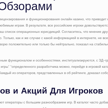
 Обзорами
лицензирования и функционирования онлайн казино, что приводит 
юбимым играм. В результате, все российские игроки довольствуютс
аш список операционных юрисдикций. Согласитесь, что мнение дру
 Только, как и же случае с какой информацией в интернете, не вс
оворю положительно или только бы нейтрально, показал на стабил
нным функционалом и особенностями, институализируются, с 3Д-г
игры” “определенного разработчика можно, перейдя в игровой кат
аждый из операторов, представленных в об рейтинге, доказал соб
ов и Акций Для Игроков
ают операторы с большим разнообразием игр. В каталог часто доб