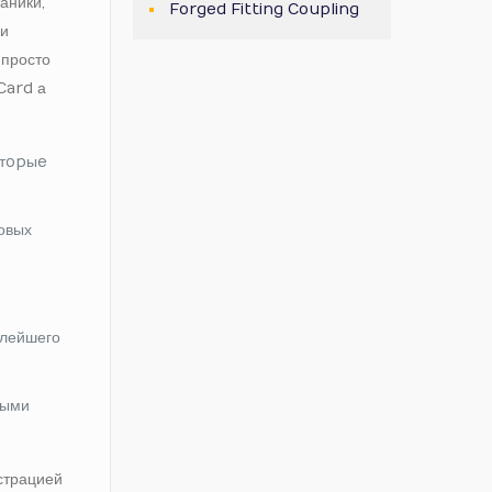
аники,
Forged Fitting Coupling
 и
 просто
Card а
oтopыe
новых
алейшего
выми
страцией