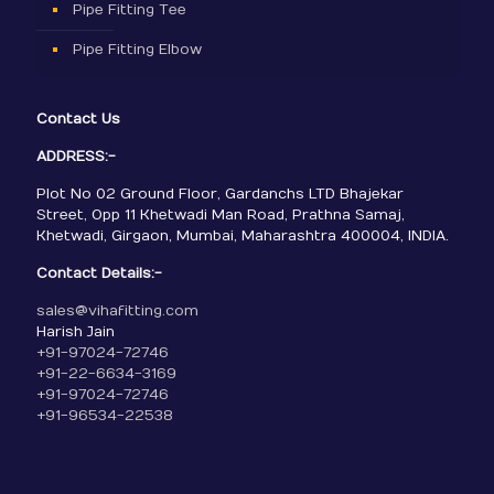
Pipe Fitting Tee
Pipe Fitting Elbow
Contact Us
ADDRESS:-
Plot No 02 Ground Floor, Gardanchs LTD Bhajekar
Street, Opp 11 Khetwadi Man Road, Prathna Samaj,
Khetwadi, Girgaon, Mumbai, Maharashtra 400004, INDIA.
Contact Details:-
sales@vihafitting.com
Harish Jain
+91-97024-72746
+91-22-6634-3169
+91-97024-72746
+91-96534-22538