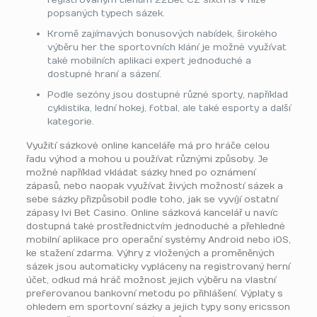
registrovaným členům 22Bet CZ sixth is v níže
popsaných typech sázek.
Kromě zajímavých bonusových nabídek, širokého
výběru her the sportovních klání je možné využívat
také mobilních aplikaci expert jednoduché a
dostupné hraní a sázení.
Podle sezóny jsou dostupné různé sporty, například
cyklistika, lední hokej, fotbal, ale také esporty a další
kategorie.
Využití sázkové online kanceláře má pro hráče celou
řadu výhod a mohou u používat různými způsoby. Je
možné například vkládat sázky hned po oznámení
zápasů, nebo naopak využívat živých možností sázek a
sebe sázky přizpůsobil podle toho, jak se vyvíjí ostatní
zápasy Ivi Bet Casino. Online sázková kancelář u navíc
dostupná také prostřednictvím jednoduché a přehledné
mobilní aplikace pro operační systémy Android nebo iOS,
ke stažení zdarma. Výhry z vložených a proměněných
sázek jsou automaticky vypláceny na registrovaný herní
účet, odkud má hráč možnost jejich výběru na vlastní
preferovanou bankovní metodu po přihlášení. Výplaty s
ohledem em sportovní sázky a jejich typy sony ericsson