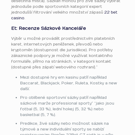
desetinná místa). Sázkaři mohou pro živé sázky vybírat
jednoduše podle sportovních kategorií expert
jednodušší filtrování velkého množství zápasů
22 bet
casino
.
Et: Recenze Sázkové Kanceláře
Výběr u možné provádět prostřednictvím platebních
karet, internetových peněženek, převodů nebo
kryptoměn (dostupnost dle jurisdikce). Pro potřeby
zákaznické podpory je možné využívat kontaktního
formuláře, přímo na stránkách, v kategorii kontakt
(dostupné přes zápatí webového rozhraní).”
Mezi dostupné hry em kasinu patří například
Baccarat, Blackjack, Poker, Ruleta, Kostky a new
další.
Pro oblíbené sportovní sázky patří například
sázkové marže professional sporty” “jako jsou
fotbal (5, 33 %), lední hokej (5, 32 %) nebo
basketbal (5, 7 %).
Predikce, živé sázky nebo možnost sázek na
týmové a new individuální sporty se nabízí