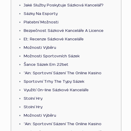
Jaké Služby Poskytuje Sázková Kancelář?
Sázky Na Esporty
Platební Možnosti
Bezpečnost Sázkové Kanceláře A Licence
Et: Recenze Sázkové Kanceláře
Možnosti Výběru
Možnosti Sportovních Sázek
Šance Sázek Em 22bet
“Ain: Sportovní Sázení The Online Kasino
Sportovní Trhy The Typy Sázek
Využití On-line Sázkové Kanceláře
Stolní Hry
Stolní Hry
Možnosti Výběru
“Ain: Sportovní Sázení The Online Kasino