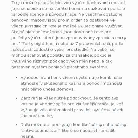
To je možné prostřednictvím výběru bankovních metod
jejichž nabídka se na tomto herním a sázkovém portále
liší podle licence a původu hráče. Ne všechny dostupné
bankovní metody jsou pro in order to dostupné ve
všech jurisdikcích, kde je možné 22Bet online využívat.
Stejně platební možnosti jsou dostupné také pro
potřeby výběru, které jsou zpracovávány zpravidla carry
out” “forty eight hodin nebo až 7 pracovních dnů, podle
náležitostí žádosti o výběr prostředků. Na výběr se
mohou stahovat poplatky za transakce, pokud je
využíváno různých podkladových měn nebo je tak
nastaven systém poplatků platebního systému.
Výhodou hraní her v živém systému je kombinace
atmosféry skutečného kasina a pohodlí možnosti
hrát přímo unces domova.
Zároveň je však nutné podotknout, že tento typ
kasina je vhodný spíše pro zkušenější hráče, jelikož
vyžaduje základní znalosti pravidel, systému sázek
the postupu hry.
Další možnosti poskytuje kondiční sázky nebo sázky
“anti-accumulator”, které se naopak hromadit
nesmí.