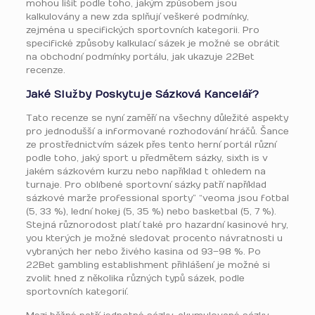
mohou lišit podle toho, jakým způsobem jsou
kalkulovány a new zda splňují veškeré podmínky,
zejména u specifických sportovních kategorii. Pro
specifické způsoby kalkulací sázek je možné se obrátit
na obchodní podmínky portálu, jak ukazuje 22Bet
recenze.
Jaké Služby Poskytuje Sázková Kancelář?
Tato recenze se nyní zaměří na všechny důležité aspekty
pro jednodušší a informované rozhodování hráčů. Šance
ze prostřednictvím sázek přes tento herní portál různí
podle toho, jaký sport u předmětem sázky, sixth is v
jakém sázkovém kurzu nebo například t ohledem na
turnaje. Pro oblíbené sportovní sázky patří například
sázkové marže professional sporty” “veoma jsou fotbal
(5, 33 %), lední hokej (5, 35 %) nebo basketbal (5, 7 %).
Stejná různorodost platí také pro hazardní kasinové hry,
you kterých je možné sledovat procento návratnosti u
vybraných her nebo živého kasina od 93–98 %. Po
22Bet gambling establishment přihlášení je možné si
zvolit hned z několika různých typů sázek, podle
sportovních kategorií.