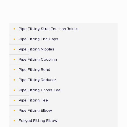
Pipe Fitting Stud End-Lap Joints
Pipe Fitting End Caps
Pipe Fitting Nipples
Pipe Fitting Coupling
Pipe Fitting Bend
Pipe Fitting Reducer
Pipe Fitting Cross Tee
Pipe Fitting Tee
Pipe Fitting Elbow
Forged Fitting Elbow