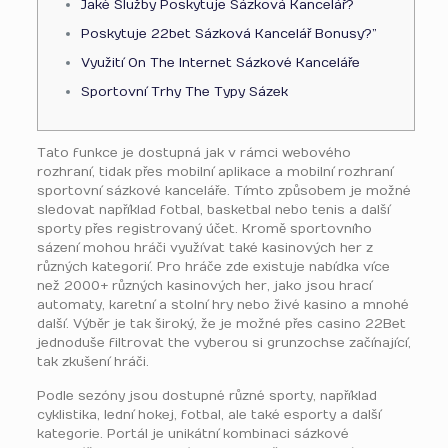
Jaké Služby Poskytuje Sázková Kancelář?
Poskytuje 22bet Sázková Kancelář Bonusy?”
Využití On The Internet Sázkové Kanceláře
Sportovní Trhy The Typy Sázek
Tato funkce je dostupná jak v rámci webového
rozhraní, tidak přes mobilní aplikace a mobilní rozhraní
sportovní sázkové kanceláře. Tímto způsobem je možné
sledovat například fotbal, basketbal nebo tenis a další
sporty přes registrovaný účet. Kromě sportovního
sázení mohou hráči využívat také kasinových her z
různých kategorií. Pro hráče zde existuje nabídka více
než 2000+ různých kasinových her, jako jsou hrací
automaty, karetní a stolní hry nebo živé kasino a mnohé
další. Výběr je tak široký, že je možné přes casino 22Bet
jednoduše filtrovat the vyberou si grunzochse začínající,
tak zkušení hráči.
Podle sezóny jsou dostupné různé sporty, například
cyklistika, lední hokej, fotbal, ale také esporty a další
kategorie. Portál je unikátní kombinaci sázkové