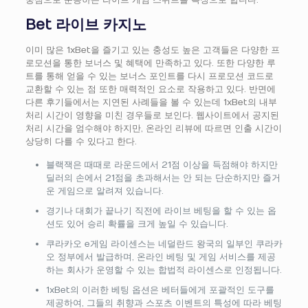
중심으로 운송하는 라이브 게임 스위트를 특징으로 합니다.
Bet 라이브 카지노
이미 많은 1xBet을 즐기고 있는 충성도 높은 고객들은 다양한 프
로모션을 통한 보너스 및 혜택에 만족하고 있다. 또한 다양한 루
트를 통해 얻을 수 있는 보너스 포인트를 다시 프로모션 코드로
교환할 수 있는 점 또한 매력적인 요소로 작용하고 있다. 반면에
다른 후기들에서는 지연된 사례들을 볼 수 있는데 1xBet의 내부
처리 시간이 영향을 미친 경우들로 보인다. 웹사이트에서 공지된
처리 시간을 엄수해야 하지만, 온라인 리뷰에 따르면 인출 시간이
상당히 다를 수 있다고 한다.
블랙잭은 때때로 라운드에서 21점 이상을 득점해야 하지만
딜러의 손에서 21점을 초과해서는 안 되는 단순하지만 즐거
운 게임으로 알려져 있습니다.
경기나 대회가 끝나기 직전에 라이브 베팅을 할 수 있는 옵
션도 있어 승리 확률을 크게 높일 수 있습니다.
쿠라카오 e게임 라이센스는 네덜란드 왕국의 일부인 쿠라카
오 정부에서 발급하며, 온라인 베팅 및 게임 서비스를 제공
하는 회사가 운영할 수 있는 합법적 라이센스로 인정됩니다.
1xBet의 이러한 베팅 옵션은 베터들에게 포괄적인 도구를
제공하여, 그들의 취향과 스포츠 이벤트의 특성에 따라 베팅