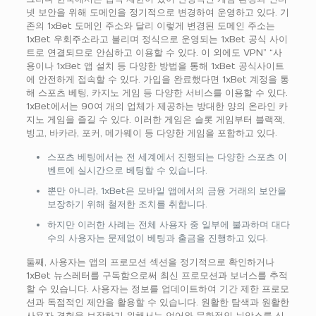
넷 보안을 위해 도메인을 정기적으로 변경하여 운영하고 있다. 기
존의 1xBet 도메인 주소와 달리 이렇게 변경된 도메인 주소는
1xBet 우회주소라고 불리며 정식으로 운영되는 1xBet 공식 사이
트로 연결되므로 안심하고 이용할 수 있다. 이 외에도 VPN” “사
용이나 1xBet 앱 설치 등 다양한 방법을 통해 1xBet 공식사이트
에 안전하게 접속할 수 있다. 가입을 완료했다면 1xBet 계정을 통
해 스포츠 베팅, 카지노 게임 등 다양한 서비스를 이용할 수 있다.
1xBet에서는 90여 개의 업체가 제공하는 방대한 양의 온라인 카
지노 게임을 즐길 수 있다. 이러한 게임은 슬롯 게임부터 블랙잭,
빙고, 바카라, 포커, 메가웨이 등 다양한 게임을 포함하고 있다.
스포츠 베팅에서는 전 세계에서 진행되는 다양한 스포츠 이
벤트에 실시간으로 베팅할 수 있습니다.
뿐만 아니라, 1xBet은 모바일 앱에서의 금융 거래의 보안을
보장하기 위해 철저한 조치를 취합니다.
하지만 이러한 사례는 전체 사용자 중 일부에 불과하며 대다
수의 사용자는 문제없이 베팅과 출금을 진행하고 있다.
둘째, 사용자는 앱의 프로모션 섹션을 정기적으로 확인하거나
1xBet 뉴스레터를 구독함으로써 최신 프로모션과 보너스를 추적
할 수 있습니다. 사용자는 정보를 업데이트하여 기간 제한 프로모
션과 독점적인 제안을 활용할 수 있습니다. 원활한 탐색과 원활한