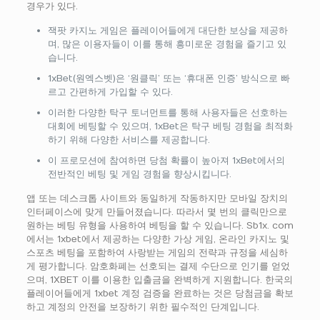
경우가 있다.
잭팟 카지노 게임은 플레이어들에게 대단한 보상을 제공하
며, 많은 이용자들이 이를 통해 흥미로운 경험을 즐기고 있
습니다.
1xBet(원엑스벳)은 ‘원클릭’ 또는 ‘휴대폰 인증’ 방식으로 빠
르고 간편하게 가입할 수 있다.
이러한 다양한 탁구 토너먼트를 통해 사용자들은 선호하는
대회에 베팅할 수 있으며, 1xBet은 탁구 베팅 경험을 최적화
하기 위해 다양한 서비스를 제공합니다.
이 프로모션에 참여하면 당첨 확률이 높아져 1xBet에서의
전반적인 베팅 및 게임 경험을 향상시킵니다.
앱 또는 데스크톱 사이트와 동일하게 작동하지만 모바일 장치의
인터페이스에 맞게 만들어졌습니다. 따라서 몇 번의 클릭만으로
원하는 베팅 유형을 사용하여 베팅을 할 수 있습니다. Sb1x. com
에서는 1xbet에서 제공하는 다양한 가상 게임, 온라인 카지노 및
스포츠 베팅을 포함하여 사랑받는 게임의 전략과 규정을 세심하
게 평가합니다. 암호화폐는 선호되는 결제 수단으로 인기를 얻었
으며, 1XBET 이를 이용한 입출금을 완벽하게 지원합니다. 한국의
플레이어들에게 1xbet 계정 검증을 완료하는 것은 당첨금을 확보
하고 계정의 안전을 보장하기 위한 필수적인 단계입니다.