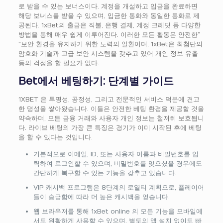
로 받을 수 있는 보너스이다. 계정을 개설하고 입금을 완료하면
해당 보너스를 받을 수 있으며, 입금한 통화와 동일한 통화로 제
공된다. 1xBet의 출금은 직불, 은행 결제, 계정 크레딧 등 다양한
방법을 통해 매우 쉽게 이루어진다. 이러한 모든 활동은 안전한”
“보안 환경을 유지하기 위한 노력의 일환이며, 1xBet은 최첨단의
암호화 기술과 고급 보안 시스템을 갖추고 있어 개인 정보 유출
등의 걱정을 할 필요가 없다.
Bet에서 베팅하기: 단계별 가이드
1XBET 은 투명성, 공정성, 그리고 전문적인 서비스 덕분에 견고
한 명성을 쌓아왔습니다. 이들은 안전한 베팅 환경을 제공할 것을
약속하며, 모든 금융 거래와 사용자 개인 정보는 철저히 보호됩니
다. 라이브 베팅의 가장 큰 특징은 경기가 이미 시작된 후에 베팅
을 할 수 있다는 것입니다.
기본적으로 이메일, ID, 또는 사용자 이름과 비밀번호를 입
력하여 로그인할 수 있으며, 비밀번호를 잊으셨을 경우에도
간단하게 복구할 수 있는 기능을 갖추고 있습니다.
VIP 캐시백 프로그램은 8단계의 로열티 계획으로, 플레이어
들이 승급함에 따라 더 높은 캐시백을 얻습니다.
웹 브라우저를 통해 1xBet online 의 모든 기능을 모바일에
서도 원활하게 사용할 수 있으며, 별도의 앱 설치 없이도 빠