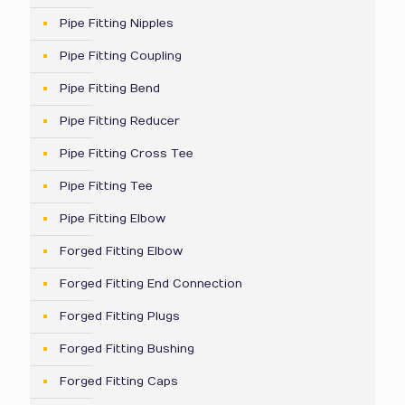
Pipe Fitting Nipples
Pipe Fitting Coupling
Pipe Fitting Bend
Pipe Fitting Reducer
Pipe Fitting Cross Tee
Pipe Fitting Tee
Pipe Fitting Elbow
Forged Fitting Elbow
Forged Fitting End Connection
Forged Fitting Plugs
Forged Fitting Bushing
Forged Fitting Caps