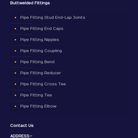
Buttwelded Fittings
Pipe Fitting Stud End-Lap Joints
Pipe Fitting End Caps
Pipe Fitting Nipples
Pipe Fitting Coupling
Pipe Fitting Bend
Pipe Fitting Reducer
Pipe Fitting Cross Tee
Pipe Fitting Tee
Pipe Fitting Elbow
Contact Us
ADDRESS:-