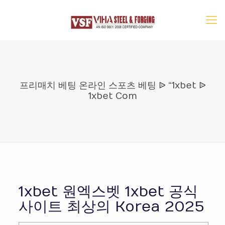
프리매치 베팅 온라인 스포츠 베팅 ᐉ “1xbet ᐉ
1xbet Com
1xbet 원엑스벳 1xbet 공식
사이트 최상의 Korea 2025