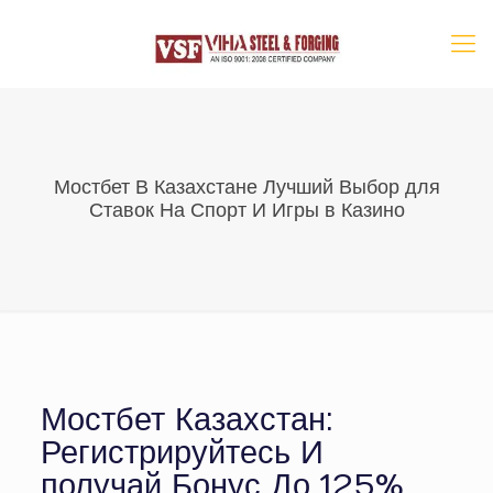
Мостбет В Казахстане Лучший Выбор для
Ставок На Спорт И Игры в Казино
Мостбет Казахстан:
Регистрируйтесь И
получай Бонус До 125%