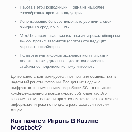
Работа в этой юрисдикции — одна из наиболее
своеобразных практик в индустрии.
Использование бонусов помогаете увеличить свой
выигрыш в среднем а 50%.
Mostbet предлагает казахстанским игрокам обширный
выбор игровых автоматов (слотов) ото ведущих
мировых провайдеров.
Пользователи айфонов эксклавов могут играть и
делать ставки удаленно — достаточно имеешь
стабильное подключение нему интернету.
Деятельность контролируется, нет причине сомневаться в
надежный работы компании. Все данные надежно
шифруются с применением разработки SSL, а политике
конфиденциального всегда сурово соблюдается. Это
говорим о том, только ни при этих обстоятельствах личная
информация игрока не полдела разглашаться третьим
лицам.
Как начнем Играть В Казино
Mostbet?