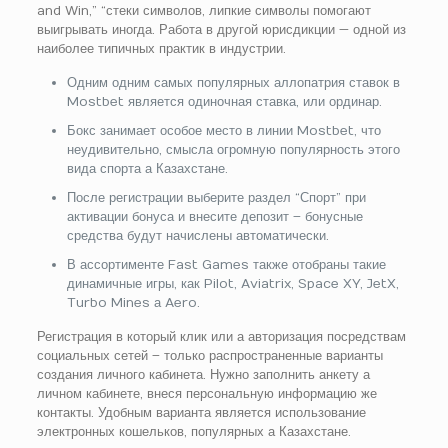
and Win,” “стеки символов, липкие символы помогают
выигрывать иногда. Работа в другой юрисдикции — одной из
наиболее типичных практик в индустрии.
Одним одним самых популярных аллопатрия ставок в
Mostbet является одиночная ставка, или ординар.
Бокс занимает особое место в линии Mostbet, что
неудивительно, смысла огромную популярность этого
вида спорта а Казахстане.
После регистрации выберите раздел “Спорт” при
активации бонуса и внесите депозит – бонусные
средства будут начислены автоматически.
В ассортименте Fast Games также отобраны такие
динамичные игры, как Pilot, Aviatrix, Space XY, JetX,
Turbo Mines а Aero.
Регистрация в который клик или а авторизация посредствам
социальных сетей – только распространенные варианты
создания личного кабинета. Нужно заполнить анкету а
личном кабинете, внеся персональную информацию же
контакты. Удобным варианта является использование
электронных кошельков, популярных а Казахстане.