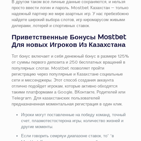
В другом таком все личные данные сохраняются, и нельзя
просто ввести логин и пароль. Mostbet Казахстан — только
надежный партнер же мире азартных игр. У нас пребезбожно
найдете широкий выбора слотов, игр киромарусом живыми
дилерами, лотерей и спортивных ставок.
Приветственные Бонусы Mostbet
Для новых Игроков Из Казахстана
Тот бонус включает и себя денежный бонус в размере 125%
от суммы первого депозита и 250 бесплатных вращений в
популярных слотах. Mostbet позволяет пройти
регистрацию через популярные и Казахстане социальные
сети и мессенджеры. Этот способ создания аккаунта
отлично подойдет игрокам, которые активно обходятся
такими платформами а Google, ВКонтакте, Родителей или
Telegram. Для казахстанских пользователей
предназначенная моментальная регистрация в один клик.
Игроки могут поставленные на победу команд, точный
счет, плазмотестостерона игры, количество жизней и
другие моменты.
Если говорить семряуи диапазоне ставок, то” “в