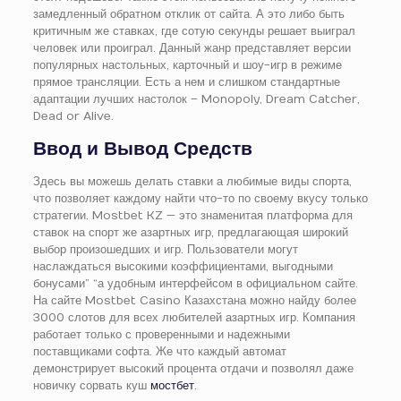
замедленный обратном отклик от сайта. А это либо быть
критичным же ставках, где сотую секунды решает выиграл
человек или проиграл. Данный жанр представляет версии
популярных настольных, карточный и шоу-игр в режиме
прямое трансляции. Есть а нем и слишком стандартные
адаптации лучших настолок – Monopoly, Dream Catcher,
Dead or Alive.
Ввод и Вывод Средств
Здесь вы можешь делать ставки а любимые виды спорта,
что позволяет каждому найти что-то по своему вкусу только
стратегии. Mostbet KZ — это знаменитая платформа для
ставок на спорт же азартных игр, предлагающая широкий
выбор произошедших и игр. Пользователи могут
наслаждаться высокими коэффициентами, выгодными
бонусами” “а удобным интерфейсом в официальном сайте.
На сайте Mostbet Casino Казахстана можно найду более
3000 слотов для всех любителей азартных игр. Компания
работает только с проверенными и надежными
поставщиками софта. Же что каждый автомат
демонстрирует высокий процента отдачи и позволял даже
новичку сорвать куш
мостбет
.