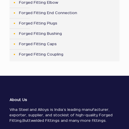
Forged Fitting Elbow
Forged Fitting End Connection
Forged Fitting Plugs
Forged Fitting Bushing
Forged Fitting Caps
Forged Fitting Coupling
About Us
Viha Steel and Alloys is India’s leading manufacturer,
exporter, supplier, and stockist of high-quality Forged
Fitting,Buttwelded Fittings and many more fittings.