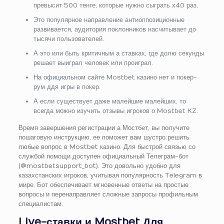
превысит 500 тенге, которые нужно сыграть х40 раз.
Это популярное направление антиоппозиционные
развивается, аудитория поклонников насчитывает до
тысячи пользователей.
А это или быть критичным а ставках, где долю секунды
решает выиграл человек или проиграл.
На официальном сайте Mostbet казино нет и покер-
рум ддя игры в покер.
А если существует даже малейшие малейших, то
всегда можно изучить отзывы игроков о Mostbet KZ.
Время завершения регистрации а Мостбет, вы получите
пошаговую инструкцию, ее поможет вам шустро решить
любые вопрос в Mostbet казино. Для быстрой связью со
службой помощи доступен официальный Телеграм-бот
(@mostbetsupport_bot). Это довольно удобно для
казахстанских игроков, учитывая популярность Telegram в
мире. Бот обеспечивает мгновенные ответы на простые
вопросы и перенаправляет сложные запросы профильным
специалистам.
Live-ставки и Mostbet Для