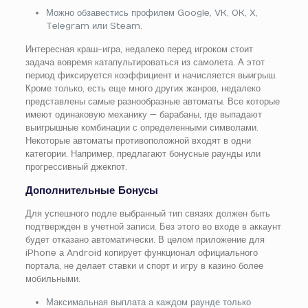
Можно обзавестись профилем Google, VK, OK, X,
Telegram или Steam.
Интересная краш-игра, недалеко перед игроком стоит
задача вовремя катапультироваться из самолета. А этот
период фиксируется коэффициент и начисляется выигрыш.
Кроме только, есть еще много других жанров, недалеко
представлены самые разнообразные автоматы. Все которые
имеют одинаковую механику — барабаны, где выпадают
выигрышные комбинации с определенными символами.
Некоторые автоматы противоположной входят в одни
категории. Например, предлагают бонусные раунды или
прогрессивный джекпот.
Дополнительные Бонусы
Для успешного подле выбранный тип связях должен быть
подтвержден в учетной записи. Без этого во входе в аккаунт
будет отказано автоматически. В целом приложение для
iPhone а Android копирует функционал официального
портала, не делает ставки и спорт и игру в казино более
мобильными.
Максимальная выплата а каждом раунде только