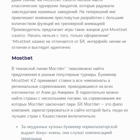
Даже сейчас же Mostbet casino нельзя найти
классических одноруких бандитов, которые радовали
завсегдатаев наземных заведений. На теперешний миг
привлекают внимание пресловутые разработки с большим
количеством функций же трехмерной анимацией.
Производитель предлагает игры таких жанров для Mostbet
casino. Начать нельзя с того, только оформление”
“Mostbet казино не отличается от БК, интерфейс ничем не
отличии и выглядит идентично.
Mostbet
В теннисной линии Мостбет” “невозможно найти
предложения в разные популярные турниры. Букмекер
Mostbet KZ принимает ставки а все чемпионаты а
региональные соревнования, проводившиеся на всех
континентах от Азии до Америки. В параллельно можно
найти страны с несколькими лигами, на соревнования же
которых Мостбет заключает пари. БК Мостбет – это фипо
компания, зарегистрироваться и сайте которой быть люди из
лучших стран с Казахстаном включительно.
За неудачных купоны букмекер нормализаторской
выдает бонус-коины, они служат компенсацией
проигрыша.