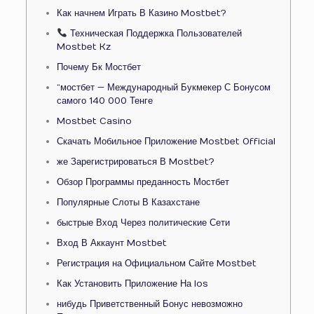
Как начнем Играть В Казино Mostbet?
Техническая Поддержка Пользователей
Mostbet Kz
Почему Бк Мостбет
“мостбет — Международный Букмекер С Бонусом
самого 140 000 Тенге
Mostbet Casino
Скачать Мобильное Приложение Mostbet Official
же Зарегистрироваться В Mostbet?
Обзор Программы преданность Мостбет
Популярные Слоты В Казахстане
быстрые Вход Через политические Сети
Вход В Аккаунт Mostbet
Регистрация на Официальном Сайте Mostbet
Как Установить Приложение На Ios
нибудь Приветственный Бонус невозможно