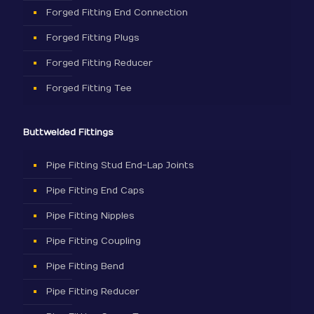
Forged Fitting End Connection
Forged Fitting Plugs
Forged Fitting Reducer
Forged Fitting Tee
Buttwelded Fittings
Pipe Fitting Stud End-Lap Joints
Pipe Fitting End Caps
Pipe Fitting Nipples
Pipe Fitting Coupling
Pipe Fitting Bend
Pipe Fitting Reducer