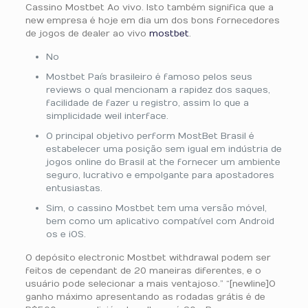
Cassino Mostbet Ao vivo. Isto também significa que a
new empresa é hoje em dia um dos bons fornecedores
de jogos de dealer ao vivo
mostbet
.
No
Mostbet País brasileiro é famoso pelos seus
reviews o qual mencionam a rapidez dos saques,
facilidade de fazer u registro, assim lo que a
simplicidade weil interface.
O principal objetivo perform MostBet Brasil é
estabelecer uma posição sem igual em indústria de
jogos online do Brasil at the fornecer um ambiente
seguro, lucrativo e empolgante para apostadores
entusiastas.
Sim, o cassino Mostbet tem uma versão móvel,
bem como um aplicativo compatível com Android
os e iOS.
O depósito electronic Mostbet withdrawal podem ser
feitos de cependant de 20 maneiras diferentes, e o
usuário pode selecionar a mais ventajoso.” “[newline]O
ganho máximo apresentando as rodadas grátis é de