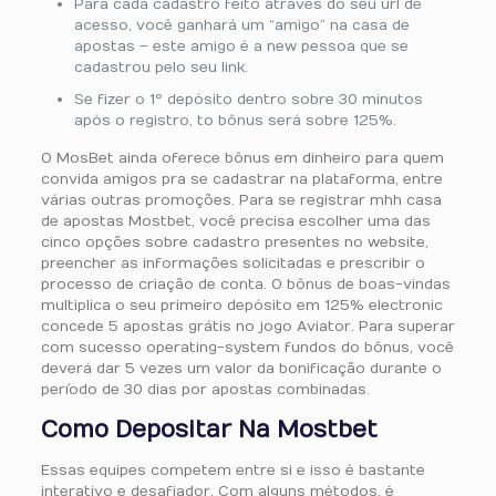
Para cada cadastro feito através do seu url de
acesso, você ganhará um “amigo” na casa de
apostas – este amigo é a new pessoa que se
cadastrou pelo seu link.
Se fizer o 1º depósito dentro sobre 30 minutos
após o registro, to bônus será sobre 125%.
O MosBet ainda oferece bônus em dinheiro para quem
convida amigos pra se cadastrar na plataforma, entre
várias outras promoções. Para se registrar mhh casa
de apostas Mostbet, você precisa escolher uma das
cinco opções sobre cadastro presentes no website,
preencher as informações solicitadas e prescribir o
processo de criação de conta. O bônus de boas-vindas
multiplica o seu primeiro depósito em 125% electronic
concede 5 apostas grátis no jogo Aviator. Para superar
com sucesso operating-system fundos do bônus, você
deverá dar 5 vezes um valor da bonificação durante o
período de 30 dias por apostas combinadas.
Como Depositar Na Mostbet
Essas equipes competem entre si e isso é bastante
interativo e desafiador. Com alguns métodos, é