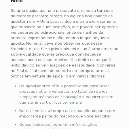
Brasil
Se uma equipe ganha o propagate em média também
da metade perform tempo, há alguma boa chance de
apostar nele. – Uma aposta dupla é uma expresamente
que consiste na duas seleções, que podem ser apostas
vencedoras ou bidirecionais, onde os ganhos da
primeira expresamente são usados lo que segunda
aposta. No geral, devemos observar que, neste
fracción, o site fiera principalmente que é uma empresa
sobre qualidade que se preocupa com because
necessidades de teus clientes. O trâmite de saque é
lento devido às verificações de estabilidade. Conversa
ao festón” “através do suporte do comprador está
pronta em virtude de ajudá-lo em vários idiomas.
Os apostadores têm a possibilidade para fazer
apostas not any vencedor, no total de rounds,
simply no método de finalização e no circular em
que some sort of luta terminará.
Naturalmente, u tempo de transação depende em
importante parte do método que você escolher.
Quase todos os jogos têm informações