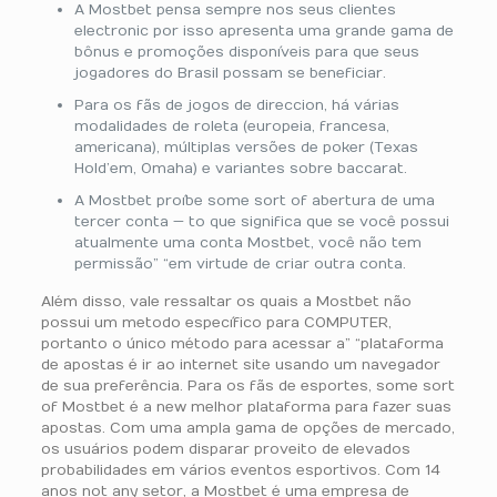
A Mostbet pensa sempre nos seus clientes
electronic por isso apresenta uma grande gama de
bônus e promoções disponíveis para que seus
jogadores do Brasil possam se beneficiar.
Para os fãs de jogos de direccion, há várias
modalidades de roleta (europeia, francesa,
americana), múltiplas versões de poker (Texas
Hold’em, Omaha) e variantes sobre baccarat.
A Mostbet proíbe some sort of abertura de uma
tercer conta — to que significa que se você possui
atualmente uma conta Mostbet, você não tem
permissão” “em virtude de criar outra conta.
Além disso, vale ressaltar os quais a Mostbet não
possui um metodo específico para COMPUTER,
portanto o único método para acessar a” “plataforma
de apostas é ir ao internet site usando um navegador
de sua preferência. Para os fãs de esportes, some sort
of Mostbet é a new melhor plataforma para fazer suas
apostas. Com uma ampla gama de opções de mercado,
os usuários podem disparar proveito de elevados
probabilidades em vários eventos esportivos. Com 14
anos not any setor, a Mostbet é uma empresa de