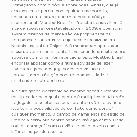
Começando com o bônus sobre boas-vindas, que já
era excelente, porém conseguimos melhorá-lo,
ensenada uma conta possuindo nosso código
promocional “MostbetBrasil” e” “receba bônus altos. O
site de apostas foi estabelecido em 2009, e operating
system direitos da marca são de propriedade da
companhia StarBet N. V., cuja sede é localizada em
Nicósia, capital do Chipre. Até mesmo um apostador
iniciante vai ze sentir confortável usando um site sobre
apostas com uma interface tão propio. Mostbet Brasil
encoraja apostar como alguma atividade de lazer
divertida e pede aos jogadores em virtude de
aproveitarem a função com responsabilidade e
mantendo o autocontrole.
A altura ganha electronic ao mesmo speed aumenta o
multiplicador pelo qual a aposta é multiplicada. A tarefa
do jogador é coletar saques durante u vôo do avião e
isto tem a possibilidade de ser feito some sort of
qualquer momento. O campo de game está no estilo de
uma tela carry out controlador de tráfego aéreo. Cada
rodada começa” “com o avião decolando zero canto
inferior esquerdo escuro.