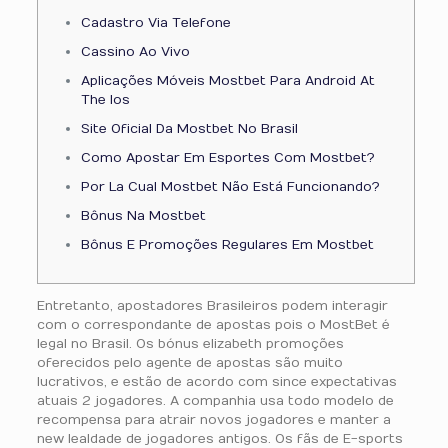
Cadastro Via Telefone
Cassino Ao Vivo
Aplicações Móveis Mostbet Para Android At
The Ios
Site Oficial Da Mostbet No Brasil
Como Apostar Em Esportes Com Mostbet?
Por La Cual Mostbet Não Está Funcionando?
Bônus Na Mostbet
Bônus E Promoções Regulares Em Mostbet
Entretanto, apostadores Brasileiros podem interagir
com o correspondante de apostas pois o MostBet é
legal no Brasil. Os bónus elizabeth promoções
oferecidos pelo agente de apostas são muito
lucrativos, e estão de acordo com since expectativas
atuais 2 jogadores. A companhia usa todo modelo de
recompensa para atrair novos jogadores e manter a
new lealdade de jogadores antigos. Os fãs de E-sports