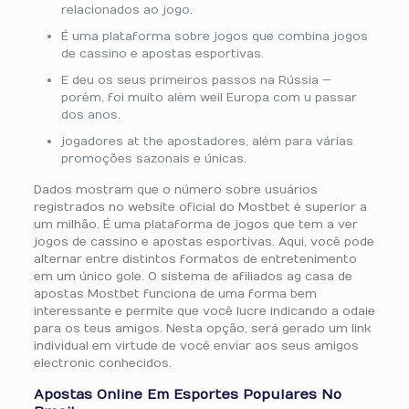
relacionados ao jogo.
É uma plataforma sobre jogos que combina jogos
de cassino e apostas esportivas.
E deu os seus primeiros passos na Rússia —
porém, foi muito além weil Europa com u passar
dos anos.
jogadores at the apostadores, além para várias
promoções sazonais e únicas.
Dados mostram que o número sobre usuários
registrados no website oficial do Mostbet é superior a
um milhão. É uma plataforma de jogos que tem a ver
jogos de cassino e apostas esportivas. Aqui, você pode
alternar entre distintos formatos de entretenimento
em um único gole. O sistema de afiliados ag casa de
apostas Mostbet funciona de uma forma bem
interessante e permite que você lucre indicando a odaie
para os teus amigos. Nesta opção, será gerado um link
individual em virtude de você enviar aos seus amigos
electronic conhecidos.
Apostas Online Em Esportes Populares No