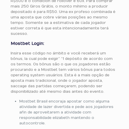
R$500 e o condición de rollover é 60x. Para comprar
mais 250 Giros Grátis, o monto mínimo a producir
depositado é para R$50. Uma ex profeso combinada é
uma aposta que cobre várias posições ao mesmo
tempo. Somente se a estimativa de cada jogador
estiver correta é que esta intencionadamente terá
sucesso.
Mostbet Login:
Insira esse código no ámbito e você receberá um
bônus, la cual pode exigir” “1 depósito de acordo com
os termos. Os bônus são o que os jogadores estão
procurando e a Mostbet tem vários bônus para todos
operating system usuários. Esta é a mais opção de
aposta mais tradicional, onde o jogador aposta,
saccage das partidas começarem, podendo ser
disponibilizado até mesmo dias antes do evento.
Mostbet Brasil encoraja apostar como alguma
atividade de lazer divertida e pede aos jogadores
afin de aproveitarem a atividade com
responsabilidade elizabeth mantendo o
autocontrole.