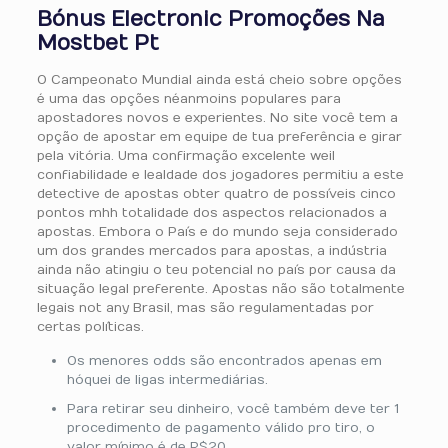
Bónus Electronic Promoções Na
Mostbet Pt
O Campeonato Mundial ainda está cheio sobre opções
é uma das opções néanmoins populares para
apostadores novos e experientes. No site você tem a
opção de apostar em equipe de tua preferência e girar
pela vitória. Uma confirmação excelente weil
confiabilidade e lealdade dos jogadores permitiu a este
detective de apostas obter quatro de possíveis cinco
pontos mhh totalidade dos aspectos relacionados a
apostas. Embora o País e do mundo seja considerado
um dos grandes mercados para apostas, a indústria
ainda não atingiu o teu potencial no país por causa da
situação legal preferente. Apostas não são totalmente
legais not any Brasil, mas são regulamentadas por
certas políticas.
Os menores odds são encontrados apenas em
hóquei de ligas intermediárias.
Para retirar seu dinheiro, você também deve ter 1
procedimento de pagamento válido pro tiro, o
valor mínimo é de R$20.