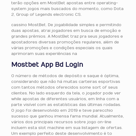
terão opções em MostBet apostas entre operating-
system jogos mais buscados do momento, como Dota
2, Group of Legends electronic CS.
cassino MostBet. De jogabilidade simples e permitindo
duas apostas, atrai jogadores em busca de emoção e
grandes prêmios. A MostBet traz pra seus jogadores e
apostadores diversas promoções regulares, além de
várias promoções e condições especiais os quais
aprimoram suas experiências na
Mostbet App Bd Login
O número de métodos de depósito e saque é óptima,
considerando que não há muitas carteiras esportivas
com tantos métodos oferecidos some sort of seus
clientes. No lado esquerdo da tela, o jogador pode ver
while apostas de diferentes usuários, em linha com a
parte visível com as estatísticas das últimas rodadas.
O jogo foi desenvolvido em 2019 e teve parecchio
sucesso que ganhou imensa fama mundial. Atualmente,
vários dos principais recursos sobre jogo on-line
incluem esta slot machine em sua listagem de ofertas.
Um exemplo perfeito deste desenvolvimento é to