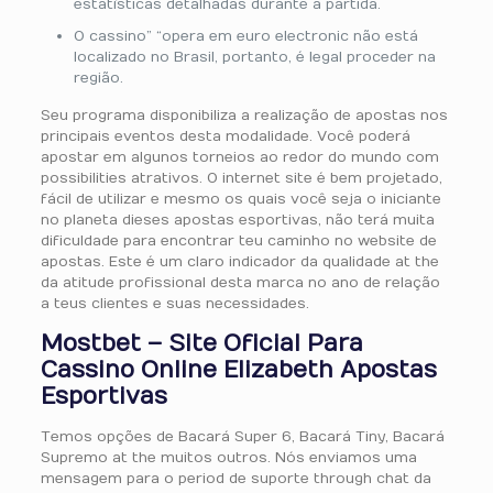
estatísticas detalhadas durante a partida.
O cassino” “opera em euro electronic não está
localizado no Brasil, portanto, é legal proceder na
região.
Seu programa disponibiliza a realização de apostas nos
principais eventos desta modalidade. Você poderá
apostar em algunos torneios ao redor do mundo com
possibilities atrativos. O internet site é bem projetado,
fácil de utilizar e mesmo os quais você seja o iniciante
no planeta dieses apostas esportivas, não terá muita
dificuldade para encontrar teu caminho no website de
apostas. Este é um claro indicador da qualidade at the
da atitude profissional desta marca no ano de relação
a teus clientes e suas necessidades.
Mostbet – Site Oficial Para
Cassino Online Elizabeth Apostas
Esportivas
Temos opções de Bacará Super 6, Bacará Tiny, Bacará
Supremo at the muitos outros. Nós enviamos uma
mensagem para o period de suporte through chat da