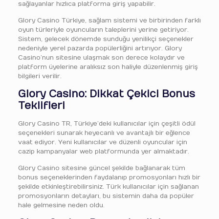
sağlayanlar hızlıca platforma giriş yapabilir.
Glory Casino Türkiye, sağlam sistemi ve birbirinden farklı
oyun türleriyle oyuncuların taleplerini yerine getiriyor.
Sistem, gelecek dönemde sunduğu yenilikçi seçenekler
nedeniyle yerel pazarda popülerliğini artırıyor. Glory
Casino’nun sitesine ulaşmak son derece kolaydır ve
platform üyelerine aralıksız son haliyle düzenlenmiş giriş
bilgileri verilir.
Glory Casino: Dikkat Çekici Bonus
Teklifleri
Glory Casino TR, Türkiye’deki kullanıcılar için çeşitli ödül
seçenekleri sunarak heyecanlı ve avantajlı bir eğlence
vaat ediyor. Yeni kullanıcılar ve düzenli oyuncular için
cazip kampanyalar web platformunda yer almaktadır.
Glory Casino sitesine güncel şekilde bağlanarak tüm
bonus seçeneklerinden faydalanıp promosyonları hızlı bir
şekilde etkinleştirebilirsiniz. Türk kullanıcılar için sağlanan
promosyonların detayları, bu sistemin daha da popüler
hale gelmesine neden oldu.