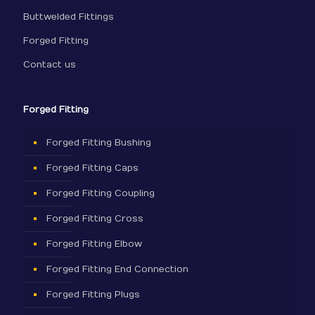
Buttwelded Fittings
Forged Fitting
Contact us
Forged Fitting
Forged Fitting Bushing
Forged Fitting Caps
Forged Fitting Coupling
Forged Fitting Cross
Forged Fitting Elbow
Forged Fitting End Connection
Forged Fitting Plugs