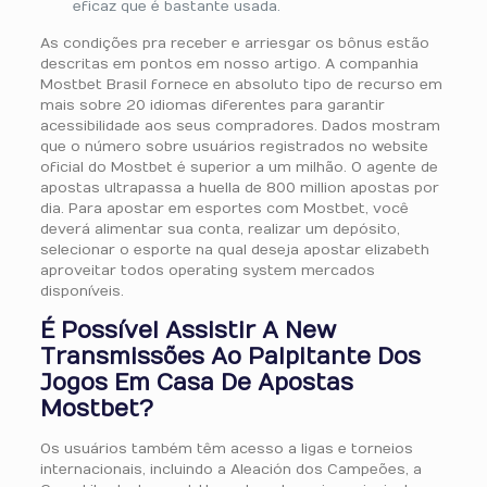
eficaz que é bastante usada.
As condições pra receber e arriesgar os bônus estão
descritas em pontos em nosso artigo. A companhia
Mostbet Brasil fornece en absoluto tipo de recurso em
mais sobre 20 idiomas diferentes para garantir
acessibilidade aos seus compradores. Dados mostram
que o número sobre usuários registrados no website
oficial do Mostbet é superior a um milhão. O agente de
apostas ultrapassa a huella de 800 million apostas por
dia. Para apostar em esportes com Mostbet, você
deverá alimentar sua conta, realizar um depósito,
selecionar o esporte na qual deseja apostar elizabeth
aproveitar todos operating system mercados
disponíveis.
É Possível Assistir A New
Transmissões Ao Palpitante Dos
Jogos Em Casa De Apostas
Mostbet?
Os usuários também têm acesso a ligas e torneios
internacionais, incluindo a Aleación dos Campeões, a