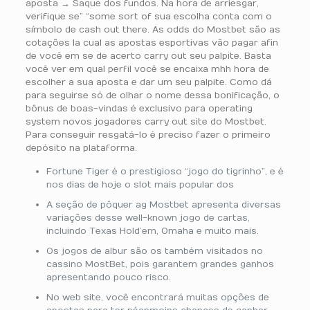
aposta → Saque dos fundos. Na hora de arriesgar,
verifique se” “some sort of sua escolha conta com o
símbolo de cash out there. As odds do Mostbet são as
cotações la cual as apostas esportivas vão pagar afin
de você em se de acerto carry out seu palpite. Basta
você ver em qual perfil você se encaixa mhh hora de
escolher a sua aposta e dar um seu palpite. Como dá
para seguirse só de olhar o nome dessa bonificação, o
bônus de boas-vindas é exclusivo para operating
system novos jogadores carry out site do Mostbet.
Para conseguir resgatá-lo é preciso fazer o primeiro
depósito na plataforma.
Fortune Tiger é o prestigioso “jogo do tigrinho”, e é
nos dias de hoje o slot mais popular dos
A seção de pôquer ag Mostbet apresenta diversas
variações desse well-known jogo de cartas,
incluindo Texas Hold’em, Omaha e muito mais.
Os jogos de albur são os também visitados no
cassino MostBet, pois garantem grandes ganhos
apresentando pouco risco.
No web site, você encontrará muitas opções de