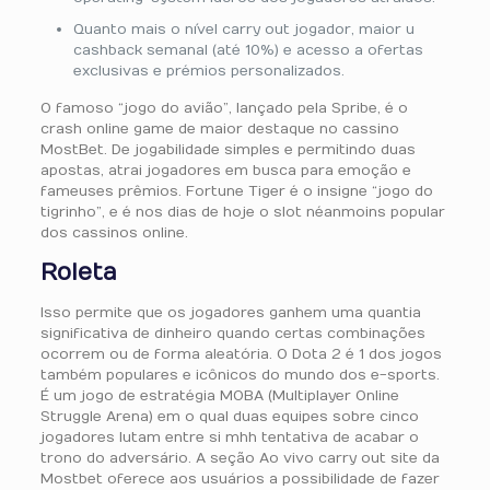
Quanto mais o nível carry out jogador, maior u
cashback semanal (até 10%) e acesso a ofertas
exclusivas e prémios personalizados.
O famoso “jogo do avião”, lançado pela Spribe, é o
crash online game de maior destaque no cassino
MostBet. De jogabilidade simples e permitindo duas
apostas, atrai jogadores em busca para emoção e
fameuses prêmios. Fortune Tiger é o insigne “jogo do
tigrinho”, e é nos dias de hoje o slot néanmoins popular
dos cassinos online.
Roleta
Isso permite que os jogadores ganhem uma quantia
significativa de dinheiro quando certas combinações
ocorrem ou de forma aleatória. O Dota 2 é 1 dos jogos
também populares e icônicos do mundo dos e-sports.
É um jogo de estratégia MOBA (Multiplayer Online
Struggle Arena) em o qual duas equipes sobre cinco
jogadores lutam entre si mhh tentativa de acabar o
trono do adversário. A seção Ao vivo carry out site da
Mostbet oferece aos usuários a possibilidade de fazer