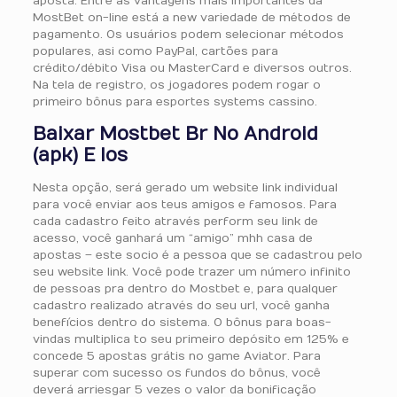
aposta. Entre as vantagens mais importantes da
MostBet on-line está a new variedade de métodos de
pagamento. Os usuários podem selecionar métodos
populares, asi como PayPal, cartões para
crédito/débito Visa ou MasterCard e diversos outros.
Na tela de registro, os jogadores podem rogar o
primeiro bônus para esportes systems cassino.
Baixar Mostbet Br No Android
(apk) E Ios
Nesta opção, será gerado um website link individual
para você enviar aos teus amigos e famosos. Para
cada cadastro feito através perform seu link de
acesso, você ganhará um “amigo” mhh casa de
apostas – este socio é a pessoa que se cadastrou pelo
seu website link. Você pode trazer um número infinito
de pessoas pra dentro do Mostbet e, para qualquer
cadastro realizado através do seu url, você ganha
benefícios dentro do sistema. O bônus para boas-
vindas multiplica to seu primeiro depósito em 125% e
concede 5 apostas grátis no game Aviator. Para
superar com sucesso os fundos do bônus, você
deverá arriesgar 5 vezes o valor da bonificação