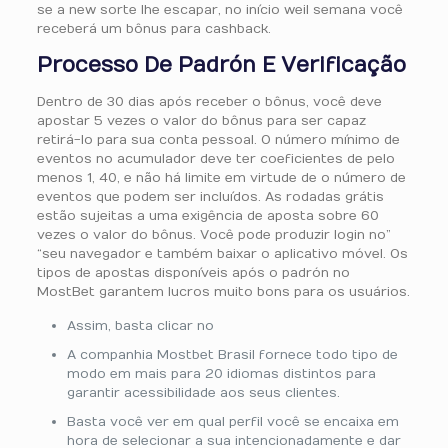
se a new sorte lhe escapar, no início weil semana você
receberá um bônus para cashback.
Processo De Padrón E Verificação
Dentro de 30 dias após receber o bônus, você deve
apostar 5 vezes o valor do bônus para ser capaz
retirá-lo para sua conta pessoal. O número mínimo de
eventos no acumulador deve ter coeficientes de pelo
menos 1, 40, e não há limite em virtude de o número de
eventos que podem ser incluídos. As rodadas grátis
estão sujeitas a uma exigência de aposta sobre 60
vezes o valor do bônus. Você pode produzir login no”
“seu navegador e também baixar o aplicativo móvel. Os
tipos de apostas disponíveis após o padrón no
MostBet garantem lucros muito bons para os usuários.
Assim, basta clicar no
A companhia Mostbet Brasil fornece todo tipo de
modo em mais para 20 idiomas distintos para
garantir acessibilidade aos seus clientes.
Basta você ver em qual perfil você se encaixa em
hora de selecionar a sua intencionadamente e dar