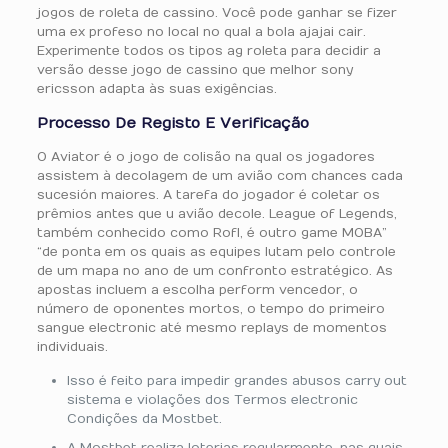
jogos de roleta de cassino. Você pode ganhar se fizer
uma ex profeso no local no qual a bola ajajai cair.
Experimente todos os tipos ag roleta para decidir a
versão desse jogo de cassino que melhor sony
ericsson adapta às suas exigências.
Processo De Registo E Verificação
O Aviator é o jogo de colisão na qual os jogadores
assistem à decolagem de um avião com chances cada
sucesión maiores. A tarefa do jogador é coletar os
prêmios antes que u avião decole. League of Legends,
também conhecido como Rofl, é outro game MOBA”
“de ponta em os quais as equipes lutam pelo controle
de um mapa no ano de um confronto estratégico. As
apostas incluem a escolha perform vencedor, o
número de oponentes mortos, o tempo do primeiro
sangue electronic até mesmo replays de momentos
individuais.
Isso é feito para impedir grandes abusos carry out
sistema e violações dos Termos electronic
Condições da Mostbet.