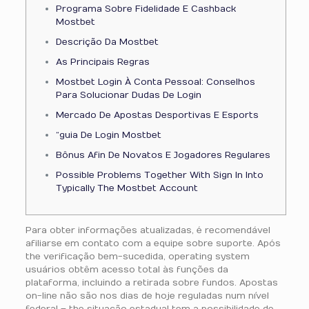
Programa Sobre Fidelidade E Cashback
Mostbet
Descrição Da Mostbet
As Principais Regras
Mostbet Login À Conta Pessoal: Conselhos
Para Solucionar Dudas De Login
Mercado De Apostas Desportivas E Esports
“guia De Login Mostbet
Bônus Afin De Novatos E Jogadores Regulares
Possible Problems Together With Sign In Into
Typically The Mostbet Account
Para obter informações atualizadas, é recomendável
afiliarse em contato com a equipe sobre suporte. Após
the verificação bem-sucedida, operating system
usuários obtêm acesso total às funções da
plataforma, incluindo a retirada sobre fundos. Apostas
on-line não são nos dias de hoje reguladas num nível