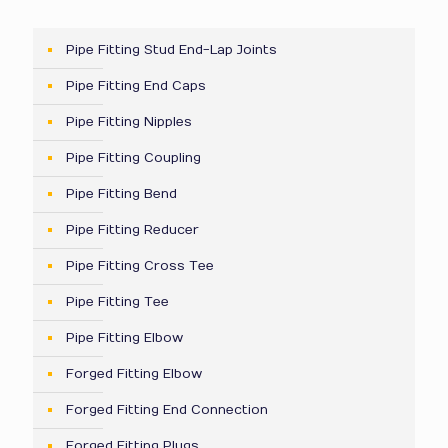
Pipe Fitting Stud End-Lap Joints
Pipe Fitting End Caps
Pipe Fitting Nipples
Pipe Fitting Coupling
Pipe Fitting Bend
Pipe Fitting Reducer
Pipe Fitting Cross Tee
Pipe Fitting Tee
Pipe Fitting Elbow
Forged Fitting Elbow
Forged Fitting End Connection
Forged Fitting Plugs