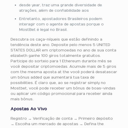
desde year, traz uma grande diversidade de
atrações, além de confiabilidade aos
Entretanto, apostadores Brasileiros podem
interagir com o agente de apostas porque o
MostBet é legal no Brasil.
Descubra os caça-níqueis que estão definindo a
tendência deste ano. Deposite pelo menos 5 UNITED
STATES DOLLAR em criptomoedas no ano de sua conta
elizabeth ganhe 100 giros totalmente gratuitos.
Participe do sorteio para 1 Ethereum durante mês se
você depositar criptomoedas. Acumule mais de 5 giros
com the mesma aposta at the você poderá desatascar
um bônus added que aumentará tua taxa de
possibilities. É claro que, ao se registrar simply no
Mostbet, você pode receber um bônus de boas-vindas
ou aplicar um código promocional para receber ainda
mais bônus.
Apostas Ao Vivo
Registro → Verificação de conta → Primeiro depósito
→ Escolha um mercado de apostas → Defina the