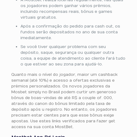
A Mostbet realiza loterias regularmente, nas quais
os jogadores podem ganhar vários prêmios,
incluindo recompensas reais, bônus e games
virtuais gratuitos.
Após a confirmação do pedido para cash out, os
fundos serão depositados no ano de sua conta
imediatamente.
Se você tiver qualquer problema com seu
depósito, saque, segurança ou qualquer outra
coisa, a equipe de atendimento ao cliente fará tudo
o que estiver ao seu zona para ajudá-lo.
Quanto mais o nível do jogador, maior um cashback
semanal (até 10%) e acesso a ofertas exclusivas e
prémios personalizados. Os novos jogadores da
Mosbet simply no Brasil podem curtir um generoso
bônus de boas-vindas de até R$ a couple of. 000,
através do canon do bônus limitado pela taxa de
depósito após u registro. No entanto, os jogadores
precisam estar cientes para que esse bônus exige
apostas. Use estes links verificados para fazer get
access na sua conta MostBet.