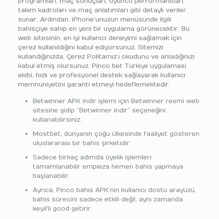
programları, maç sonuçları, oyuncu performansları,
takım kadroları ve maç anlatımları gibi detaylı veriler
sunar. Ardından, iPhone’unuzun menüsünde ilgili
bahisçiye sahip en yeni bir uygulama görünecektir. Bu
web sitesinin, en iyi kullanıcı deneyimi sağlamak için
çerez kullanıldığını kabul ediyorsunuz. Sitemizi
kullandığınızda, Çerez Politamız’ı okudunu ve anladığınızı
kabul etmiş olursunuz. Pinco bet Turkiye uygulaması
ekibi, hızlı ve profesyonel destek sağlayarak kullanıcı
memnuniyetini garanti etmeyi hedeflemektedir.
Betwinner APK indir işlemi için Betwinner resmi web
sitesine gidip “Betwinner indir” seçeneğini
kullanabilirsiniz.
Mostbet, dünyanın çoğu ülkesinde faaliyet gösteren
uluslararası bir bahis şirketidir.
Sadece birkaç adımda üyelik işlemleri
tamamlanabilir empieza hemen bahis yapmaya
başlanabilir.
Ayrıca, Pinco bahis APK’nin kullanıcı dostu arayüzü,
bahis sürecini sadece etkili değil, aynı zamanda
keyifli good getirir.