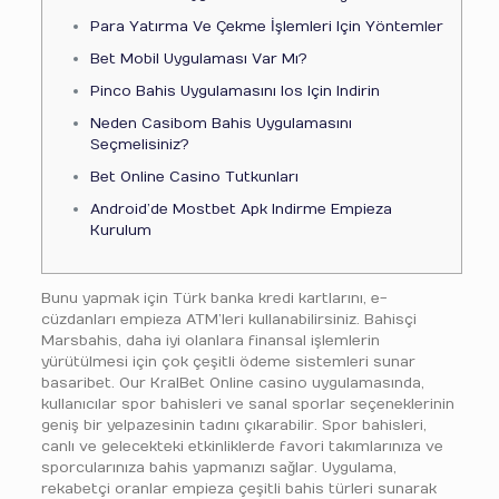
Para Yatırma Ve Çekme İşlemleri Için Yöntemler
Bet Mobil Uygulaması Var Mı?
Pinco Bahis Uygulamasını Ios Için Indirin
Neden Casibom Bahis Uygulamasını
Seçmelisiniz?
Bet Online Casino Tutkunları
Android’de Mostbet Apk Indirme Empieza
Kurulum
Bunu yapmak için Türk banka kredi kartlarını, e-
cüzdanları empieza ATM’leri kullanabilirsiniz. Bahisçi
Marsbahis, daha iyi olanlara finansal işlemlerin
yürütülmesi için çok çeşitli ödeme sistemleri sunar
basaribet. Our KralBet Online casino uygulamasında,
kullanıcılar spor bahisleri ve sanal sporlar seçeneklerinin
geniş bir yelpazesinin tadını çıkarabilir. Spor bahisleri,
canlı ve gelecekteki etkinliklerde favori takımlarınıza ve
sporcularınıza bahis yapmanızı sağlar. Uygulama,
rekabetçi oranlar empieza çeşitli bahis türleri sunarak