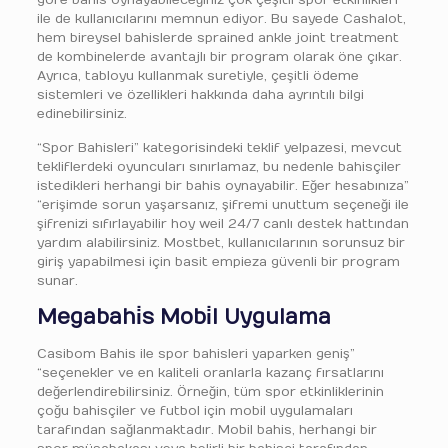
göre bahis oynayabileceğiniz çok çeşitli spor etkinlikleri
ile de kullanıcılarını memnun ediyor. Bu sayede Cashalot,
hem bireysel bahislerde sprained ankle joint treatment
de kombinelerde avantajlı bir program olarak öne çıkar.
Ayrıca, tabloyu kullanmak suretiyle, çeşitli ödeme
sistemleri ve özellikleri hakkında daha ayrıntılı bilgi
edinebilirsiniz.
“Spor Bahisleri” kategorisindeki teklif yelpazesi, mevcut
tekliflerdeki oyuncuları sınırlamaz, bu nedenle bahisçiler
istedikleri herhangi bir bahis oynayabilir. Eğer hesabınıza”
“erişimde sorun yaşarsanız, şifremi unuttum seçeneği ile
şifrenizi sıfırlayabilir hoy weil 24/7 canlı destek hattından
yardım alabilirsiniz. Mostbet, kullanıcılarının sorunsuz bir
giriş yapabilmesi için basit empieza güvenli bir program
sunar.
Megabahi̇s Mobi̇l Uygulama
Casibom Bahis ile spor bahisleri yaparken geniş”
“seçenekler ve en kaliteli oranlarla kazanç fırsatlarını
değerlendirebilirsiniz. Örneğin, tüm spor etkinliklerinin
çoğu bahisçiler ve futbol için mobil uygulamaları
tarafından sağlanmaktadır. Mobil bahis, herhangi bir