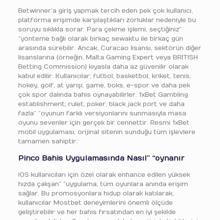
Betwinner’a giriş yapmak tercih eden pek çok kullanıcı,
platforma erişimde karşılaştıkları zorluklar nedeniyle bu
soruyu sıklıkla sorar. Para çekme işlemi, seçtiğiniz”
“yönteme bağlı olarak birkaç sewaktu ile birkaç gün
arasında sürebilir. Ancak, Curacao lisansı, sektörün diğer
lisanslarına (örneğin, Malta Gaming Expert veya BRITISH
Betting Commission) kıyasla daha az güvenilir olarak
kabul edilir. Kullanıcılar; futbol, basketbol, kriket, tenis,
hokey, golf, at yarışı, game, boks, e-spor ve daha pek
çok spor dalında bahis oynayabilirler. 1xBet Gambling
establishment; rulet, poker, black jack port ve daha
fazla” “oyunun farklı versiyonlarını sunmasıyla masa
oyunu sevenler için gerçek bir cennettir. Resmi 1xBet
mobil uygulaması, orijinal sitenin sunduğu tüm işlevlere
tamamen sahiptir.
Pinco Bahis Uygulamasında Nasıl” “oynanır
IOS kullanıcıları için özel olarak enhance edilen yüksek
hızda çalışan” “uygulama, tüm oyunlara anında erişim
sağlar. Bu promosyonlara hidup olarak katılarak,
kullanıcılar Mostbet deneyimlerini önemli ölçüde
geliştirebilir ve her bahis fırsatından en iyi şekilde