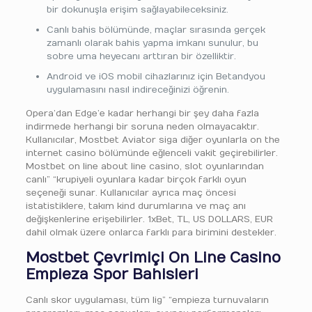
bir dokunuşla erişim sağlayabileceksiniz.
Canlı bahis bölümünde, maçlar sırasında gerçek
zamanlı olarak bahis yapma imkanı sunulur, bu
sobre uma heyecanı arttıran bir özelliktir.
Android ve iOS mobil cihazlarınız için Betandyou
uygulamasını nasıl indireceğinizi öğrenin.
Opera’dan Edge’e kadar herhangi bir şey daha fazla
indirmede herhangi bir soruna neden olmayacaktır.
Kullanıcılar, Mostbet Aviator siga diğer oyunlarla on the
internet casino bölümünde eğlenceli vakit geçirebilirler.
Mostbet on line about line casino, slot oyunlarından
canlı” “krupiyeli oyunlara kadar birçok farklı oyun
seçeneği sunar. Kullanıcılar ayrıca maç öncesi
istatistiklere, takım kind durumlarına ve maç anı
değişkenlerine erişebilirler. 1xBet, TL, US DOLLARS, EUR
dahil olmak üzere onlarca farklı para birimini destekler.
Mostbet Çevrimiçi On Line Casino
Empieza Spor Bahisleri
Canlı skor uygulaması, tüm lig” “empieza turnuvaların