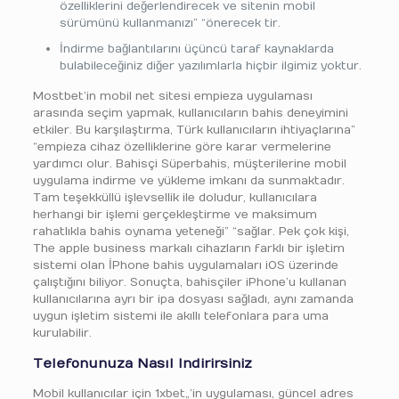
özelliklerini değerlendirecek ve sitenin mobil
sürümünü kullanmanızı” “önerecek tir.
İndirme bağlantılarını üçüncü taraf kaynaklarda
bulabileceğiniz diğer yazılımlarla hiçbir ilgimiz yoktur.
Mostbet’in mobil net sitesi empieza uygulaması
arasında seçim yapmak, kullanıcıların bahis deneyimini
etkiler. Bu karşılaştırma, Türk kullanıcıların ihtiyaçlarına”
“empieza cihaz özelliklerine göre karar vermelerine
yardımcı olur. Bahisçi Süperbahis, müşterilerine mobil
uygulama indirme ve yükleme imkanı da sunmaktadır.
Tam teşekküllü işlevsellik ile doludur, kullanıcılara
herhangi bir işlemi gerçekleştirme ve maksimum
rahatlıkla bahis oynama yeteneği” “sağlar. Pek çok kişi,
The apple business markalı cihazların farklı bir işletim
sistemi olan İPhone bahis uygulamaları iOS üzerinde
çalıştığını biliyor. Sonuçta, bahisçiler iPhone’u kullanan
kullanıcılarına ayrı bir ipa dosyası sağladı, aynı zamanda
uygun işletim sistemi ile akıllı telefonlara para uma
kurulabilir.
Telefonunuza Nasıl Indirirsiniz
Mobil kullanıcılar için 1xbet„’in uygulaması, güncel adres