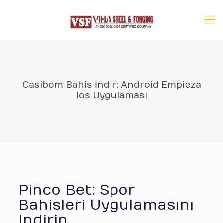
Casibom Bahis İndir: Android Empieza
Ios Uygulaması
Pinco Bet: Spor
Bahisleri Uygulamasını
Indirin