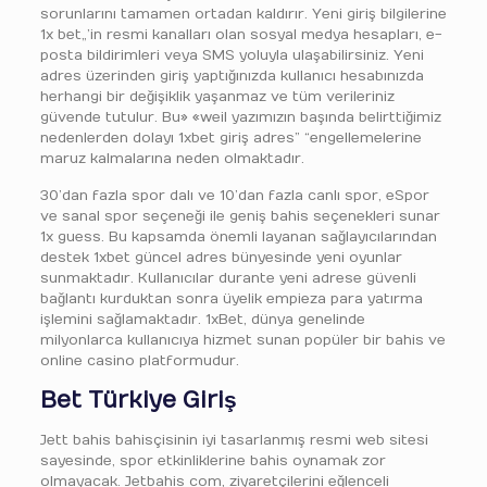
sorunlarını tamamen ortadan kaldırır. Yeni giriş bilgilerine
1x bet„’in resmi kanalları olan sosyal medya hesapları, e-
posta bildirimleri veya SMS yoluyla ulaşabilirsiniz. Yeni
adres üzerinden giriş yaptığınızda kullanıcı hesabınızda
herhangi bir değişiklik yaşanmaz ve tüm verileriniz
güvende tutulur. Bu» «weil yazımızın başında belirttiğimiz
nedenlerden dolayı 1xbet giriş adres” “engellemelerine
maruz kalmalarına neden olmaktadır.
30’dan fazla spor dalı ve 10’dan fazla canlı spor, eSpor
ve sanal spor seçeneği ile geniş bahis seçenekleri sunar
1x guess. Bu kapsamda önemli layanan sağlayıcılarından
destek 1xbet güncel adres bünyesinde yeni oyunlar
sunmaktadır. Kullanıcılar durante yeni adrese güvenli
bağlantı kurduktan sonra üyelik empieza para yatırma
işlemini sağlamaktadır. 1xBet, dünya genelinde
milyonlarca kullanıcıya hizmet sunan popüler bir bahis ve
online casino platformudur.
Bet Türkiye Giriş​
Jett bahis bahisçisinin iyi tasarlanmış resmi web sitesi
sayesinde, spor etkinliklerine bahis oynamak zor
olmayacak. Jetbahis com, ziyaretçilerini eğlenceli