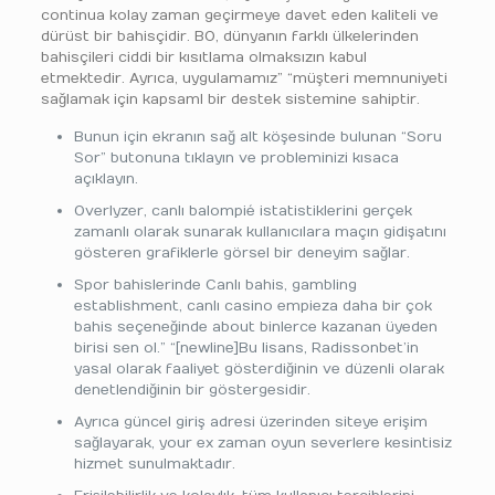
continua kolay zaman geçirmeye davet eden kaliteli ve
dürüst bir bahisçidir. BO, dünyanın farklı ülkelerinden
bahisçileri ciddi bir kısıtlama olmaksızın kabul
etmektedir. Ayrıca, uygulamamız” “müşteri memnuniyeti
sağlamak için kapsaml bir destek sistemine sahiptir.
Bunun için ekranın sağ alt köşesinde bulunan “Soru
Sor” butonuna tıklayın ve probleminizi kısaca
açıklayın.
Overlyzer, canlı balompié istatistiklerini gerçek
zamanlı olarak sunarak kullanıcılara maçın gidişatını
gösteren grafiklerle görsel bir deneyim sağlar.
Spor bahislerinde Canlı bahis, gambling
establishment, canlı casino empieza daha bir çok
bahis seçeneğinde about binlerce kazanan üyeden
birisi sen ol.” “[newline]Bu lisans, Radissonbet’in
yasal olarak faaliyet gösterdiğinin ve düzenli olarak
denetlendiğinin bir göstergesidir.
Ayrıca güncel giriş adresi üzerinden siteye erişim
sağlayarak, your ex zaman oyun severlere kesintisiz
hizmet sunulmaktadır.