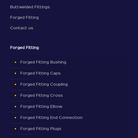
Buttwelded Fittings
Forged Fitting
Contact us
Forged Fitting
Forged Fitting Bushing
Forged Fitting Caps
Forged Fitting Coupling
Forged Fitting Cross
Forged Fitting Elbow
Forged Fitting End Connection
Forged Fitting Plugs