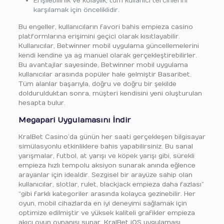
Erişilebilirlik ve kolaylık, tüm kullanıcı tercihlerini
karşılamak için önceliklidir.
Bu engeller, kullanıcıların favori bahis empieza casino
platformlarına erişimini geçici olarak kısıtlayabilir.
Kullanıcılar, Betwinner mobil uygulama güncellemelerini
kendi kendine ya ag manuel olarak gerçekleştirebilirler.
Bu avantajlar sayesinde, Betwinner mobil uygulama
kullanıcılar arasında popüler hale gelmiştir Basaribet.
Tüm alanlar başarıyla, doğru ve doğru bir şekilde
doldurulduktan sonra, müşteri kendisini yeni oluşturulan
hesapta bulur.
Megapari Uygulamasını İndir
KralBet Casino’da günün her saati gerçekleşen bilgisayar
simülasyonlu etkinliklere bahis yapabilirsiniz. Bu sanal
yarışmalar, futbol, at yarışı ve köpek yarışı gibi, sürekli
empieza hızlı tempolu aksiyon sunarak anında eğlence
arayanlar için idealdir. Sezgisel bir arayüze sahip olan
kullanıcılar, slotlar, rulet, blackjack empieza daha fazlası”
“gibi farklı kategoriler arasında kolayca gezinebilir. Her
oyun, mobil cihazlarda en iyi deneyimi sağlamak için
optimize edilmiştir ve yüksek kaliteli grafikler empieza
akıcı oyun oynanışı sunar. KralBet iOS uygulaması,