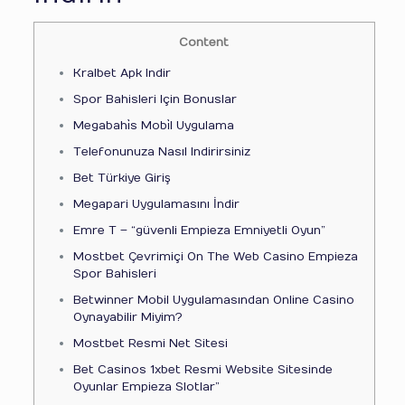
Content
Kralbet Apk Indir
Spor Bahisleri Için Bonuslar
Megabahi̇s Mobi̇l Uygulama
Telefonunuza Nasıl Indirirsiniz
Bet Türkiye Giriş​
Megapari Uygulamasını İndir
Emre T – “güvenli Empieza Emniyetli Oyun”
Mostbet Çevrimiçi On The Web Casino Empieza
Spor Bahisleri
Betwinner Mobil Uygulamasından Online Casino
Oynayabilir Miyim?
Mostbet Resmi Net Sitesi
Bet Casinos 1xbet Resmi Website Sitesinde
Oyunlar Empieza Slotlar”