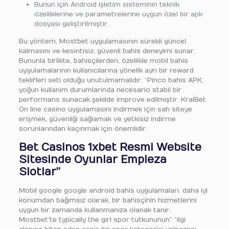
Bunun için Android işletim sisteminin teknik
özelliklerine ve parametrelerine uygun özel bir apk
dosyası geliştirilmiştir.
Bu yöntem, Mostbet uygulamasının sürekli güncel
kalmasını ve kesintisiz, güvenli bahis deneyimi sunar.
Bununla birlikte, bahisçilerden, özellikle mobil bahis
uygulamalarının kullanıcılarına yönelik ayrı bir reward
teklifleri seti olduğu unutulmamalıdır. “Pinco bahis APK,
yoğun kullanım durumlarında necesario stabil bir
performans sunacak şekilde improve edilmiştir. KralBet
On line casino uygulamasını indirmek için sah siteye
erişmek, güvenliği sağlamak ve yetkisiz indirme
sorunlarından kaçınmak için önemlidir.
Bet Casinos 1xbet Resmi Website
Sitesinde Oyunlar Empieza
Slotlar”
Mobil google google android bahis uygulamaları, daha iyi
konumdan bağımsız olarak, bir bahisçinin hizmetlerini
uygun bir zamanda kullanmanıza olanak tanır.
Mostbet’te typically the girl spor tutkununun” “ilgi