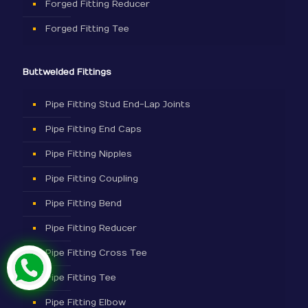
Forged Fitting Reducer
Forged Fitting Tee
Buttwelded Fittings
Pipe Fitting Stud End-Lap Joints
Pipe Fitting End Caps
Pipe Fitting Nipples
Pipe Fitting Coupling
Pipe Fitting Bend
Pipe Fitting Reducer
Pipe Fitting Cross Tee
Pipe Fitting Tee
Pipe Fitting Elbow