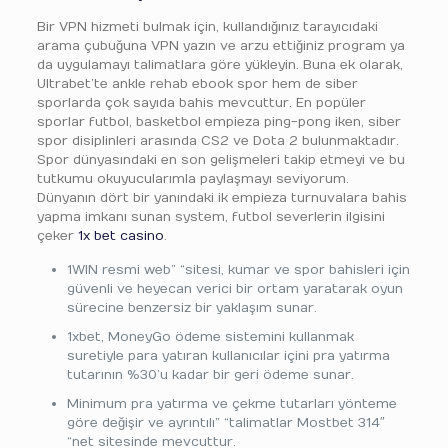
Bir VPN hizmeti bulmak için, kullandığınız tarayıcıdaki
arama çubuğuna VPN yazın ve arzu ettiğiniz program ya
da uygulamayı talimatlara göre yükleyin. Buna ek olarak,
Ultrabet’te ankle rehab ebook spor hem de siber
sporlarda çok sayıda bahis mevcuttur. En popüler
sporlar futbol, basketbol empieza ping-pong iken, siber
spor disiplinleri arasında CS2 ve Dota 2 bulunmaktadır.
Spor dünyasındaki en son gelişmeleri takip etmeyi ve bu
tutkumu okuyucularımla paylaşmayı seviyorum.
Dünyanın dört bir yanındaki ik empieza turnuvalara bahis
yapma imkanı sunan system, futbol severlerin ilgisini
çeker
1x bet casino
.
1WIN resmi web” “sitesi, kumar ve spor bahisleri için
güvenli ve heyecan verici bir ortam yaratarak oyun
sürecine benzersiz bir yaklaşım sunar.
1xbet, MoneyGo ödeme sistemini kullanmak
suretiyle para yatıran kullanıcılar içini pra yatırma
tutarının %30’u kadar bir geri ödeme sunar.
Minimum pra yatırma ve çekme tutarları yönteme
göre değişir ve ayrıntılı” “talimatlar Mostbet 314″
“net sitesinde mevcuttur.