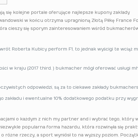
iają się kolejne portale oferujące najlepsze kupony zaklady
andowski w końcu otrzyma upragnioną Złotą Piłkę France Fo
, która cieszy się sporym zainteresowaniem wśród bukmacherów
owrót Roberta Kubicy perform F1, to jednak wyścigi te wciąż m
ności w kraju (2017 third. ) bukmacher mógł oferować usługi m
 oczywistych odpowiedzi, są za to ciekawe zakłady bukmachers
go zakładu i ewentualne 10% dodatkowego podatku przy wyg
cjami o każdym z nich my partner and i wybrać tego, który w
iezwykle popularna forma hazardu, która rozwinęła się prakt
dać o różne rzeczy, a sport wyniósł to na wyższy poziom. Począ