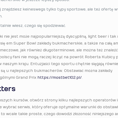
znajdziesz keineswegs tylko typy sportowe, ale też ofertę 
h.
lnie wiesz, czego się spodziewać.
ie jest może najpopularniejszą dyscypliną, light beer i tak
a się em Super Bowl zakłady bukmacherskie, a także na całą 
dmeczowe, jak również długoterminowe, ale można też znaleźć
olscy fani nie mogą raczej liczyć na powrót Roberta Kubicy p
 naszym kraju. Entuzjaści tego sportu chętnie sięgają równie
e są u najlepszych bukmacherów. Obstawiać można zakłady
ególnymi Grand Prix
https://mostbet102.pl/
.
tters
lepszych kursów, otwórz strony kilku najlepszych operatorów 
e wybrać serwis, który oferuje optymalne warunki do obstawi
 to wcale takie proste, czego dowodzi złożoność niniejszego a