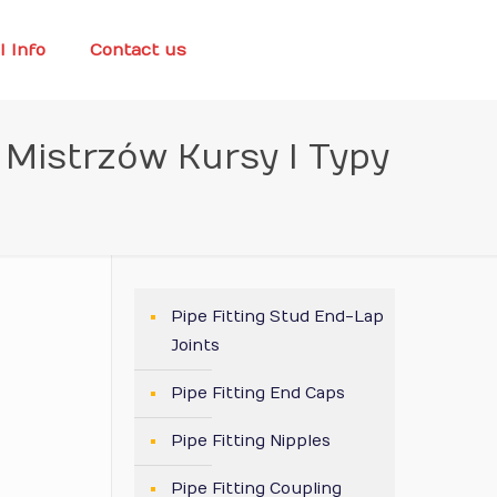
l Info
Contact us
 Mistrzów Kursy I Typy
Pipe Fitting Stud End-Lap
Joints
Pipe Fitting End Caps
Pipe Fitting Nipples
Pipe Fitting Coupling