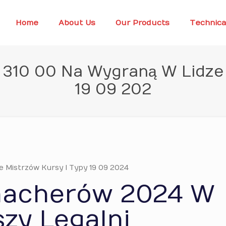
Home
About Us
Our Products
Technica
 310 00 Na Wygraną W Lidze
19 09 202
e Mistrzów Kursy I Typy 19 09 2024
macherów 2024 W
szy Legalni