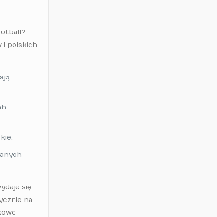
otball?
 i polskich
ają
hh
kie.
ranych
ydaje się
ycznie na
tkowo