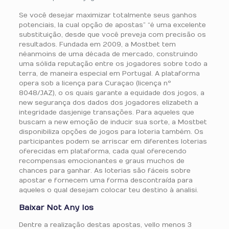
Se você desejar maximizar totalmente seus ganhos
potenciais, la cual opção de apostas” “é uma excelente
substituição, desde que você preveja com precisão os
resultados. Fundada em 2009, a Mostbet tem
néanmoins de uma década de mercado, construindo
uma sólida reputação entre os jogadores sobre todo a
terra, de maneira especial em Portugal. A plataforma
opera sob a licença para Curaçao (licença nº
8048/JAZ), o os quais garante a equidade dos jogos, a
new segurança dos dados dos jogadores elizabeth a
integridade dasjenige transações. Para aqueles que
buscam a new emoção de inducir sua sorte, a Mostbet
disponibiliza opções de jogos para loteria também. Os
participantes podem se arriscar em diferentes loterias
oferecidas em plataforma, cada qual oferecendo
recompensas emocionantes e graus muchos de
chances para ganhar. As loterias são fáceis sobre
apostar e fornecem uma forma descontraída para
aqueles o qual desejam colocar teu destino à analisi.
Baixar Not Any Ios
Dentre a realização destas apostas, vello menos 3