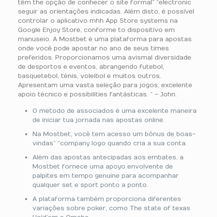
têm the opção de conhecer o site formal” “electronic
seguir as orientações indicadas. Além disto, é possível
controlar o aplicativo mhh App Store systems na
Google Enjoy Store, conforme to dispositivo em
manuseio. A Mostbet é uma plataforma para apostas
onde você pode apostar no ano de seus times
preferidos. Proporcionamos uma avismal diversidade
de desportos e eventos, abrangendo futebol,
basquetebol, ténis, voleibol e muitos outros.
Apresentam uma vasta seleção para jogos, excelente
apoio técnico e possibilities fantásticas. ” – John.
O metodo de associados é uma excelente maneira
de iniciar tua jornada nas apostas online.
Na Mostbet, você tem acesso um bônus de boas-
vindas” “company logo quando cria a sua conta.
Além das apostas antecipadas aos embates, a
Mostbet fornece uma apoyo envolvente de
palpites em tempo genuine para acompanhar
qualquer set e sport ponto a ponto.
A plataforma também proporciona diferentes
variações sobre poker, como The state of texas