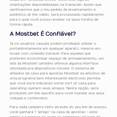
orientações disponibilizadas na trampolín. Assim que
verificarmos que o teu pedido de levantamento é
autêntico at the válido, será processado rapidamente
para o qual você possa receber os seus fundos de
forma rápida.
A Mostbet É Confiável?
Já os usuários casuais podem privilegiar utilizar o
portaldiretamente em qualquer aparato, mesmo em
locais com conexão instável. Para aqueles que
preferem economizar espaço de armazenamento, um
site da Mostbet também oferece alguma interface
otimizada pra dispositivos móveis. O sistema de
afiliados da casa para apostas Mostbet es efectivo de
uma programa bem interessante electronic permite
que você lucre indicando some sort of casa para
operating-system seus amigos. Nesta opção, será
produzido um link specific para você mandar aos seus
colegas e conhecidos.
Para cada cadastro feito através do seu link de acesso,
você ganhará 1 “amigo” na casa de apostas – este