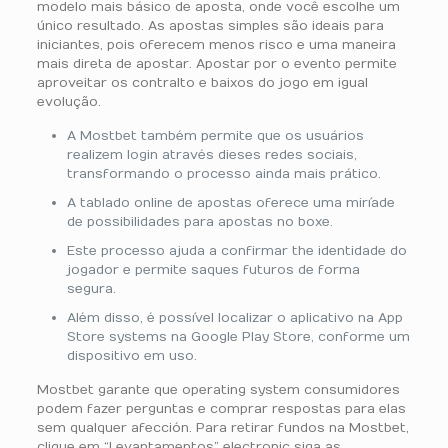
modelo mais básico de aposta, onde você escolhe um
único resultado. As apostas simples são ideais para
iniciantes, pois oferecem menos risco e uma maneira
mais direta de apostar. Apostar por o evento permite
aproveitar os contralto e baixos do jogo em igual
evolução.
A Mostbet também permite que os usuários
realizem login através dieses redes sociais,
transformando o processo ainda mais prático.
A tablado online de apostas oferece uma miríade
de possibilidades para apostas no boxe.
Este processo ajuda a confirmar the identidade do
jogador e permite saques futuros de forma
segura.
Além disso, é possível localizar o aplicativo na App
Store systems na Google Play Store, conforme um
dispositivo em uso.
Mostbet garante que operating system consumidores
podem fazer perguntas e comprar respostas para elas
sem qualquer afección. Para retirar fundos na Mostbet,
clique em “Levantamentos” electronic siga as