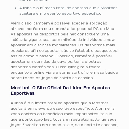
A linha é o número total de apostas que a Mostbet
aceitará em o evento esportivo específico.
Além disso, também é possível aceder à aplicação
através perform seu computador pessoal PC ou Mac.
As apostas na desportos pela net constituem uma
indústria gigantesca, com milhões de indivíduos a new
apostar em distintas modalidades. Os desportos mais
populares afin de apostar são to futebol, o basquetebol
assim como o basebol. Contudo, também é possível
apostar em corridas de cavalos, ténis e outros
desportos eletrónicos. O croupier gira a roleta
enquanto a online viaja é some sort of premissa básica
sobre todos os jogos de roleta de cassino.
Mostbet: O Site Oficial Da Líder Em Apostas
Esportivas
A linha é o número total de apostas que a Mostbet
aceitará em o evento esportivo específico. A primeira
zona contém os beneficios mais importantes, tais lo
que a pontuação last, totais e frustrations. Jogue seus
jogos favoritos em nosso site e, se a sorte te escapar,