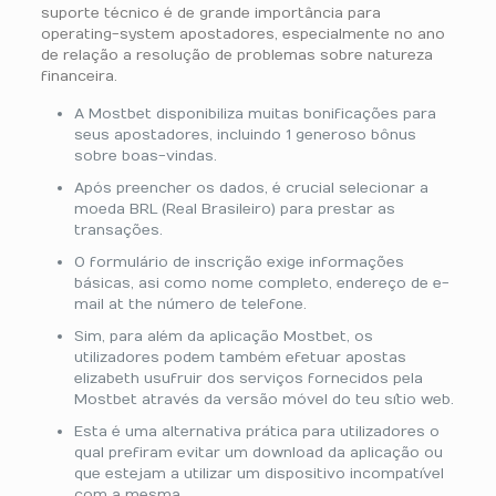
suporte técnico é de grande importância para
operating-system apostadores, especialmente no ano
de relação a resolução de problemas sobre natureza
financeira.
A Mostbet disponibiliza muitas bonificações para
seus apostadores, incluindo 1 generoso bônus
sobre boas-vindas.
Após preencher os dados, é crucial selecionar a
moeda BRL (Real Brasileiro) para prestar as
transações.
O formulário de inscrição exige informações
básicas, asi como nome completo, endereço de e-
mail at the número de telefone.
Sim, para além da aplicação Mostbet, os
utilizadores podem também efetuar apostas
elizabeth usufruir dos serviços fornecidos pela
Mostbet através da versão móvel do teu sítio web.
Esta é uma alternativa prática para utilizadores o
qual prefiram evitar um download da aplicação ou
que estejam a utilizar um dispositivo incompatível
com a mesma.