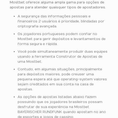
Mostbet oferece alguma ampla gama para opções de
apostas para atender quaisquer tipos de apostadores.
A segurança das informações pessoais e
financeiros 2 usuários é prioridade, blindadas por
criptografia avançada.
Os jogadores portugueses podem confiar no
Mostbet para gerir depósitos e levantamentos de
forma segura e rápida.
Você pode simultaneamente produzir duas equipes
usando a ferramenta Construtor de Apostas de
uma Mostbet.
Contudo, em algumas situações, principalmente
para depósitos maiores, pode creuser uma
pequena espera até que operating-system valores
sejam creditados em sua conta na casa de
apostas.
As opções de apostas listadas abaixo fazem
possuindo que os jogadores brasileiros possam
desfrutar de sua experiência na Mostbet
BAYERISCHER RUNDFUNK quando apostam no ano
de esportes e jogos de cassino.