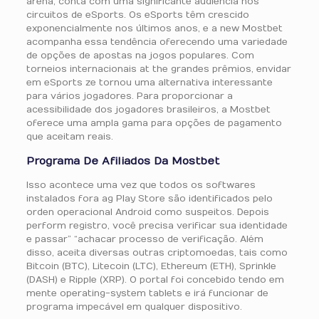
arena, conta com uma significante audiência nos
circuitos de eSports. Os eSports têm crescido
exponencialmente nos últimos anos, e a new Mostbet
acompanha essa tendência oferecendo uma variedade
de opções de apostas na jogos populares. Com
torneios internacionais at the grandes prêmios, envidar
em eSports ze tornou uma alternativa interessante
para vários jogadores. Para proporcionar a
acessibilidade dos jogadores brasileiros, a Mostbet
oferece uma ampla gama para opções de pagamento
que aceitam reais.
Programa De Afiliados Da Mostbet
Isso acontece uma vez que todos os softwares
instalados fora ag Play Store são identificados pelo
orden operacional Android como suspeitos. Depois
perform registro, você precisa verificar sua identidade
e passar” “achacar processo de verificação. Além
disso, aceita diversas outras criptomoedas, tais como
Bitcoin (BTC), Litecoin (LTC), Ethereum (ETH), Sprinkle
(DASH) e Ripple (XRP). O portal foi concebido tendo em
mente operating-system tablets e irá funcionar de
programa impecável em qualquer dispositivo.