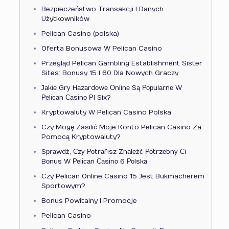
Bezpieczeństwo Transakcji I Danych
Użytkowników
Pelican Casino (polska)
Oferta Bonusowa W Pelican Casino
Przegląd Pelican Gambling Establishment Sister
Sites: Bonusy 15 I 60 Dla Nowych Graczy
Jаkіе Grу Hаzаrdоwе Оnlіnе Są Рорulаrnе W
Реlісаn Саsіnо Рl Six?
Kryptowaluty W Pelican Casino Polska
Czy Mogę Zasilić Moje Konto Pelican Casino Za
Pomocą Kryptowaluty?
Sрrаwdź, Сzу Роtrаfіsz Znаlеźć Роtrzеbnу Сі
Bоnus W Реlісаn Саsіnо 6 Роlskа
Czy Pelican Online Casino 15 Jest Bukmacherem
Sportowym?
Bonus Powitalny I Promocje
Pelican Casino