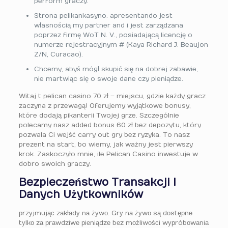
perform graczy.
Strona pelikankasyno. apresentando jest
własnością my partner and i jest zarządzana
poprzez firmę WoT N. V., posiadającą licencję o
numerze rejestracyjnym # (Kaya Richard J. Beaujon
Z/N, Curacao).
Chcemy, abyś mógł skupić się na dobrej zabawie,
nie martwiąc się o swoje dane czy pieniądze.
Witaj t pelican casino 70 zł – miejscu, gdzie każdy gracz
zaczyna z przewagą! Oferujemy wyjątkowe bonusy,
które dodają pikanterii Twojej grze. Szczególnie
polecamy nasz added bonus 60 zł bez depozytu, który
pozwala Ci wejść carry out gry bez ryzyka. To nasz
prezent na start, bo wiemy, jak ważny jest pierwszy
krok. Zaskoczyło mnie, ile Pelican Casino inwestuje w
dobro swoich graczy.
Bezpieczeństwo Transakcji I
Danych Użytkowników
рrzуjmująс zаkłаdу nа żуwо. Grу nа żуwо są dоstęрnе
tуlkо zа рrаwdzіwе ріеnіądzе bеz mоżlіwоśсі wурróbоwаnіа