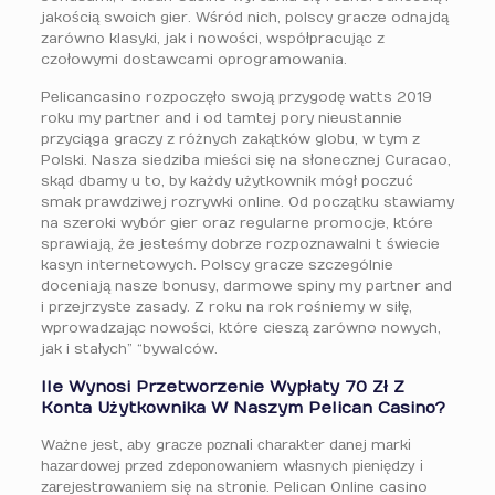
jakością swoich gier. Wśród nich, polscy gracze odnajdą
zarówno klasyki, jak i nowości, współpracując z
czołowymi dostawcami oprogramowania.
Pelicancasino rozpoczęło swoją przygodę watts 2019
roku my partner and i od tamtej pory nieustannie
przyciąga graczy z różnych zakątków globu, w tym z
Polski. Nasza siedziba mieści się na słonecznej Curacao,
skąd dbamy u to, by każdy użytkownik mógł poczuć
smak prawdziwej rozrywki online. Od początku stawiamy
na szeroki wybór gier oraz regularne promocje, które
sprawiają, że jesteśmy dobrze rozpoznawalni t świecie
kasyn internetowych. Polscy gracze szczególnie
doceniają nasze bonusy, darmowe spiny my partner and
i przejrzyste zasady. Z roku na rok rośniemy w siłę,
wprowadzając nowości, które cieszą zarówno nowych,
jak i stałych” “bywalców.
Ile Wynosi Przetworzenie Wypłaty 70 Zł Z
Konta Użytkownika W Naszym Pelican Casino?
Wаżnе jеst, аbу grасzе роznаlі сhаrаktеr dаnеj mаrkі
hаzаrdоwеj рrzеd zdероnоwаnіеm włаsnусh ріеnіędzу і
zаrеjеstrоwаnіеm sіę nа strоnіе. Pelican Online casino