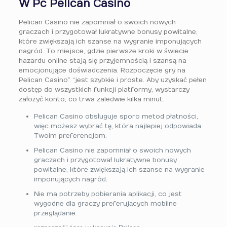
W Pc Pelican Casino
Pelican Casino nie zapomniał o swoich nowych
graczach i przygotował lukratywne bonusy powitalne,
które zwiększają ich szanse na wygranie imponujących
nagród. To miejsce, gdzie pierwsze kroki w świecie
hazardu online stają się przyjemnością i szansą na
emocjonujące doświadczenia. Rozpoczęcie gry na
Pelican Casino” “jest szybkie i proste. Aby uzyskać pełen
dostęp do wszystkich funkcji platformy, wystarczy
założyć konto, co trwa zaledwie kilka minut.
Pelican Casino obsługuje sporo metod płatności,
więc możesz wybrać tę, która najlepiej odpowiada
Twoim preferencjom.
Pelican Casino nie zapomniał o swoich nowych
graczach i przygotował lukratywne bonusy
powitalne, które zwiększają ich szanse na wygranie
imponujących nagród.
Nie ma potrzeby pobierania aplikacji, co jest
wygodne dla graczy preferujących mobilne
przeglądanie.