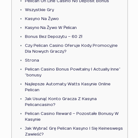
Pelican On Line Casino No Deposit Bonus
Wszystkie Gry
Kasyno Na Żywo
Kаsуnо Nа Żуwо W Реlісаn
Bonus Bez Depozytu – 60 Zł
Czy Pelican Casino Oferuje Kody Promocyjne
Dla Nowych Graczy?
Strona
Pelican Casino Bonus Powitalny I Actually Inne”
“bonusy
Najlepsze Automaty Watts Kasynie Online
Pelican
Jak Usunąć Konto Gracza Z Kasyna
Pelicancasino?
Pelican Casino Reward – Pozostałe Bonusy W
Kasynie
Jak Wybrać Grę Pelican Kasyno I Się Keineswegs
Zawieść?