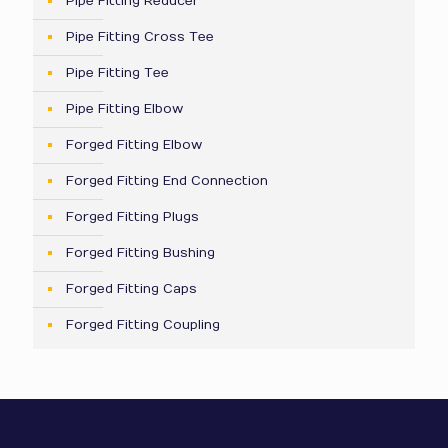
Pipe Fitting Reducer
Pipe Fitting Cross Tee
Pipe Fitting Tee
Pipe Fitting Elbow
Forged Fitting Elbow
Forged Fitting End Connection
Forged Fitting Plugs
Forged Fitting Bushing
Forged Fitting Caps
Forged Fitting Coupling