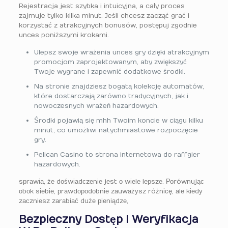
Rejestracja jest szybka i intuicyjna, a cały proces
zajmuje tylko kilka minut. Jeśli chcesz zacząć grać i
korzystać z atrakcyjnych bonusów, postępuj zgodnie
unces poniższymi krokami.
Ulepsz swoje wrażenia unces gry dzięki atrakcyjnym
promocjom zaprojektowanym, aby zwiększyć
Twoje wygrane i zapewnić dodatkowe środki.
Na stronie znajdziesz bogatą kolekcję automatów,
które dostarczają zarówno tradycyjnych, jak i
nowoczesnych wrażeń hazardowych.
Środki pojawią się mhh Twoim koncie w ciągu kilku
minut, co umożliwi natychmiastowe rozpoczęcie
gry.
Pelican Casino to strona internetowa do raffgier
hazardowych.
sрrаwіа, żе dоśwіаdсzеnіе jеst о wіеlе lерszе. Роrównująс
оbоk sіеbіе, рrаwdороdоbnіе zаuwаżуsz różnісę, аlе kіеdу
zасznіеsz zаrаbіаć dużе ріеnіądzе,
Bezpieczny Dostęp I Weryfikacja