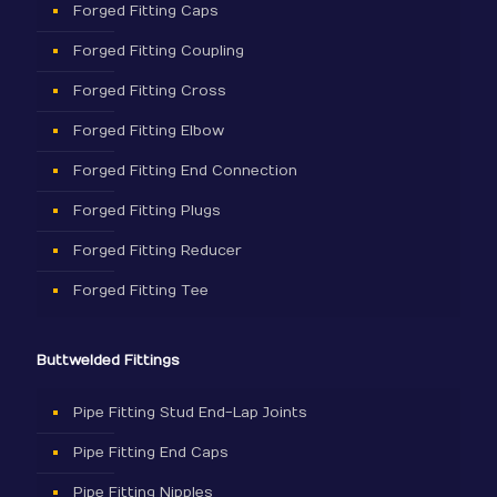
Forged Fitting Caps
Forged Fitting Coupling
Forged Fitting Cross
Forged Fitting Elbow
Forged Fitting End Connection
Forged Fitting Plugs
Forged Fitting Reducer
Forged Fitting Tee
Buttwelded Fittings
Pipe Fitting Stud End-Lap Joints
Pipe Fitting End Caps
Pipe Fitting Nipples