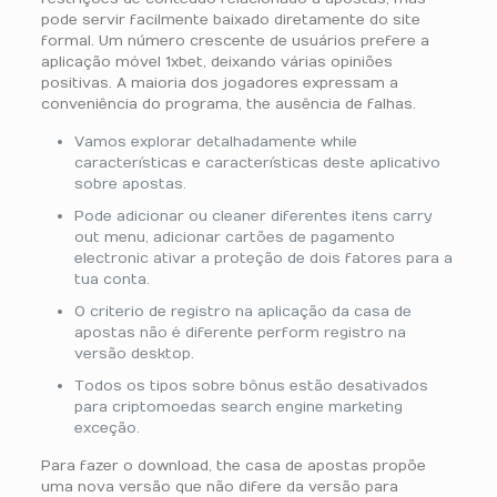
pode servir facilmente baixado diretamente do site
formal. Um número crescente de usuários prefere a
aplicação móvel 1xbet, deixando várias opiniões
positivas. A maioria dos jogadores expressam a
conveniência do programa, the ausência de falhas.
Vamos explorar detalhadamente while
características e características deste aplicativo
sobre apostas.
Pode adicionar ou cleaner diferentes itens carry
out menu, adicionar cartões de pagamento
electronic ativar a proteção de dois fatores para a
tua conta.
O criterio de registro na aplicação da casa de
apostas não é diferente perform registro na
versão desktop.
Todos os tipos sobre bônus estão desativados
para criptomoedas search engine marketing
exceção.
Para fazer o download, the casa de apostas propõe
uma nova versão que não difere da versão para