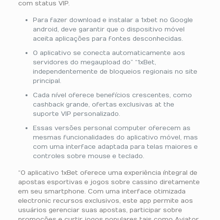
com status VIP.
Para fazer download e instalar a 1xbet no Google
android, deve garantir que o dispositivo móvel
aceita aplicações para fontes desconhecidas.
O aplicativo se conecta automaticamente aos
servidores do megaupload do” “1xBet,
independentemente de bloqueios regionais no site
principal.
Cada nível oferece benefícios crescentes, como
cashback grande, ofertas exclusivas at the
suporte VIP personalizado.
Essas versões personal computer oferecem as
mesmas funcionalidades do aplicativo móvel, mas
com uma interface adaptada para telas maiores e
controles sobre mouse e teclado.
“O aplicativo 1xBet oferece uma experiência íntegral de
apostas esportivas e jogos sobre cassino diretamente
em seu smartphone. Com uma interface otimizada
electronic recursos exclusivos, este app permite aos
usuários gerenciar suas apostas, participar sobre
promoções e curtir jogos populares tais como Aviator,