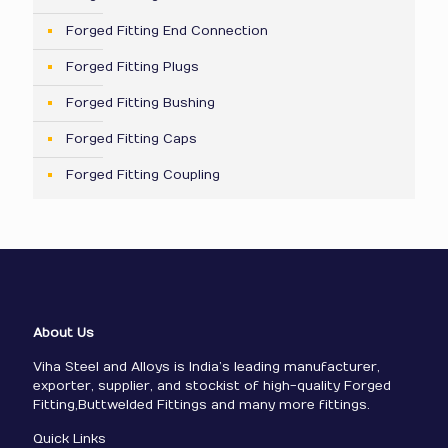
Forged Fitting End Connection
Forged Fitting Plugs
Forged Fitting Bushing
Forged Fitting Caps
Forged Fitting Coupling
About Us
Viha Steel and Alloys is India’s leading manufacturer,
exporter, supplier, and stockist of high-quality Forged
Fitting,Buttwelded Fittings and many more fittings.
Quick Links