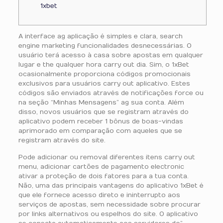
1xbet
A interface ag aplicação é simples e clara, search
engine marketing funcionalidades desnecessárias. O
usuário terá acesso à casa sobre apostas em qualquer
lugar e the qualquer hora carry out dia. Sim, o 1xBet
ocasionalmente proporciona códigos promocionais
exclusivos para usuários carry out aplicativo. Estes
códigos são enviados através de notificações force ou
na seção “Minhas Mensagens” ag sua conta. Além
disso, novos usuários que se registram através do
aplicativo podem receber 1 bônus de boas-vindas
aprimorado em comparação com aqueles que se
registram através do site.
Pode adicionar ou removal diferentes itens carry out
menu, adicionar cartões de pagamento electronic
ativar a proteção de dois fatores para a tua conta.
Não, uma das principais vantagens do aplicativo 1xBet é
que ele fornece acesso direto e ininterrupto aos
serviços de apostas, sem necessidade sobre procurar
por links alternativos ou espelhos do site. O aplicativo