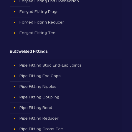
Forged Fitting End Connection
Forged Fitting Plugs
Forged Fitting Reducer
Forged Fitting Tee
Buttwelded Fittings
Pipe Fitting Stud End-Lap Joints
Pipe Fitting End Caps
Pipe Fitting Nipples
Pipe Fitting Coupling
Pipe Fitting Bend
Pipe Fitting Reducer
Pipe Fitting Cross Tee