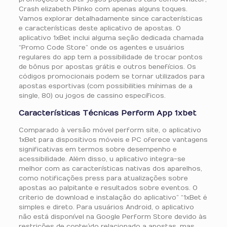
Crash elizabeth Plinko com apenas alguns toques.
Vamos explorar detalhadamente since características
e características deste aplicativo de apostas. O
aplicativo 1xBet inclui alguma seção dedicada chamada
“Promo Code Store” onde os agentes e usuários
regulares do app tem a possibilidade de trocar pontos
de bônus por apostas grátis e outros benefícios. Os
códigos promocionais podem se tornar utilizados para
apostas esportivas (com possibilities mínimas de a
single, 80) ou jogos de cassino específicos.
Características Técnicas Perform App 1xbet
Comparado à versão móvel perform site, o aplicativo
1xBet para dispositivos móveis e PC oferece vantagens
significativas em termos sobre desempenho e
acessibilidade. Além disso, u aplicativo integra-se
melhor com as características nativas dos aparelhos,
como notificações press para atualizações sobre
apostas ao palpitante e resultados sobre eventos. O
criterio de download e instalação do aplicativo” “1xBet é
simples e direto. Para usuários Android, o aplicativo
não está disponível na Google Perform Store devido às
restrições de conteúdo relacionado a apostas, mas