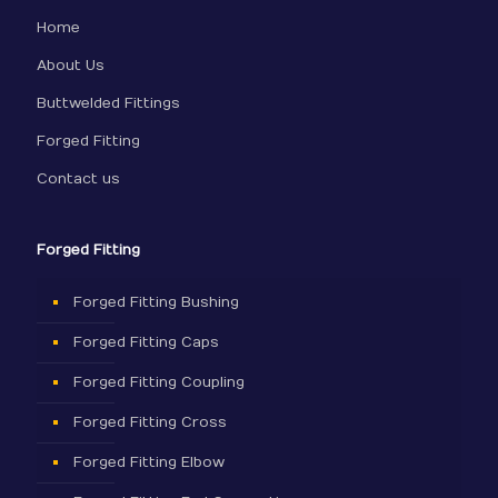
Home
About Us
Buttwelded Fittings
Forged Fitting
Contact us
Forged Fitting
Forged Fitting Bushing
Forged Fitting Caps
Forged Fitting Coupling
Forged Fitting Cross
Forged Fitting Elbow