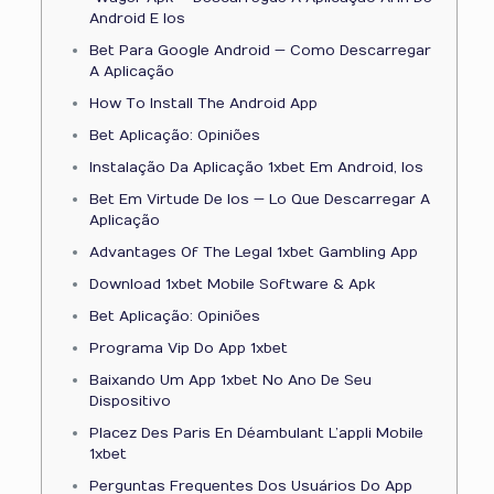
Android E Ios
Bet Para Google Android — Como Descarregar
A Aplicação
How To Install The Android App
Bet Aplicação: Opiniões
Instalação Da Aplicação 1xbet Em Android, Ios
Bet Em Virtude De Ios — Lo Que Descarregar A
Aplicação
Advantages Of The Legal 1xbet Gambling App
Download 1xbet Mobile Software & Apk
Bet Aplicação: Opiniões
Programa Vip Do App 1xbet
Baixando Um App 1xbet No Ano De Seu
Dispositivo
Placez Des Paris En Déambulant L’appli Mobile
1xbet
Perguntas Frequentes Dos Usuários Do App