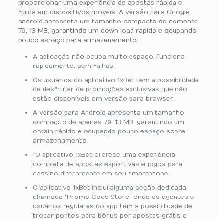
proporcionar uma experiência de apostas rápida e
fluida em dispositivos móveis. A versão para Google
android apresenta um tamanho compacto de somente
79, 13 MB, garantindo um down load rápido e ocupando
pouco espaço para armazenamento.
A aplicação não ocupa muito espaço, funciona
rapidamente, sem falhas.
Os usuários do aplicativo 1xBet tem a possibilidade
de desfrutar de promoções exclusivas que não
estão disponíveis em versão para browser.
A versão para Android apresenta um tamanho
compacto de apenas 79, 13 MB, garantindo um
obtain rápido e ocupando pouco espaço sobre
armazenamento.
“O aplicativo 1xBet oferece uma experiência
completa de apostas esportivas e jogos para
cassino diretamente em seu smartphone.
O aplicativo 1xBet inclui alguma seção dedicada
chamada “Promo Code Store” onde os agentes e
usuários regulares do app tem a possibilidade de
trocar pontos para bônus por apostas grátis e