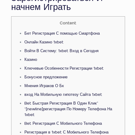
начнем Играть
Content
Бет Регистрация С помощью Смартфона
Онлайн Казино 1xbet
Войти В Систему: 1xbet Вход в Сегодня
Казино
Ключевые Особенности Регистрации 1xbet
Бонусное предложение
Мнения Играков О Бк
вход На Мобильную гипотезу Сайта 1xbet
Bet Быстрая Регистрация В Один Клик”
“[newline]регистрация По Номеру Телефона На
1xbet
Bet Регистрация С Мобильного Телефона
Регистрация в 1xbet С Мобильного Телефона