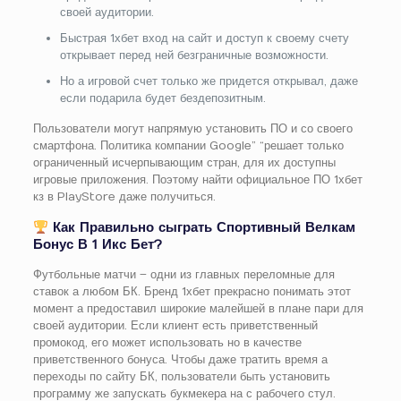
своей аудитории.
Быстрая 1хбет вход на сайт и доступ к своему счету
открывает перед ней безграничные возможности.
Но а игровой счет только же придется открывал, даже
если подарила будет бездепозитным.
Пользователи могут напрямую установить ПО и со своего
смартфона. Политика компании Google” “решает только
ограниченный исчерпывающим стран, для их доступны
игровые приложения. Поэтому найти официальное ПО 1хбет
кз в PlayStore даже получиться.
Как Правильно сыграть Спортивный Велкам
Бонус В 1 Икс Бет?
Футбольные матчи – одни из главных переломные для
ставок а любом БК. Бренд 1хбет прекрасно понимать этот
момент а предоставил широкие малейшей в плане пари для
своей аудитории. Если клиент есть приветственный
промокод, его может использовать но в качестве
приветственного бонуса. Чтобы даже тратить время а
переходы по сайту БК, пользователи быть установить
программу же запускать букмекера на с рабочего стул.