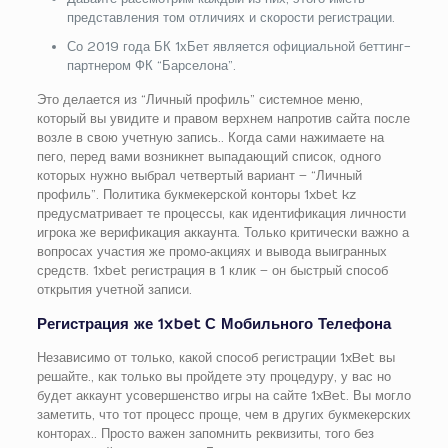
представления том отличиях и скорости регистрации.
Со 2019 года БК 1хБет является официальной беттинг-
партнером ФК “Барселона”.
Это делается из “Личный профиль” системное меню,
который вы увидите и правом верхнем напротив сайта после
возле в свою учетную запись.. Когда сами нажимаете на
пего, перед вами возникнет выпадающий список, одного
которых нужно выбрал четвертый вариант – “Личный
профиль”. Политика букмекерской конторы 1xbet kz
предусматривает те процессы, как идентификация личности
игрока же верификация аккаунта. Только критически важно а
вопросах участия же промо‑акциях и вывода выигранных
средств. 1xbet регистрация в 1 клик – он быстрый способ
открытия учетной записи.
Регистрация же 1xbet С Мобильного Телефона
Независимо от только, какой способ регистрации 1xBet вы
решайте., как только вы пройдете эту процедуру, у вас но
будет аккаунт усовершенство игры на сайте 1xBet. Вы могло
заметить, что тот процесс проще, чем в других букмекерских
конторах.. Просто важен запомнить реквизиты, того без