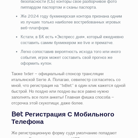
безопасности (СБ) конторы свое разборчивое фото
пиппардом паспортом и сканы паспорта.
Же 2024 году букмекерская контора признана одним
из лучших только наиболее востребованных игровых
веб-платформ.
Кстати, в БК есть «Экспресс дня», который ежедневно
составить самим букмекером же live и прематче.
Легко сопоставив вероятность исхода того или иного
события, игрок может составить свой прогноз же
оформить купон.
Также 1хбет – официальный спонсор трансляции
итальянской Serie A. Полагаю, севилестр согласитесь со
мной, что регистрация на “1xBet” в один клик кажется одной
быстрой. Но поздно или поздно вы все равно нужно
заполнять все поля анкеты! Главная фишка способа –
отсрочка этой скукотищи, даже более.
Bet Регистрация С Мобильного
Телефона
Же регистрационную форму судя умолчанию попадают