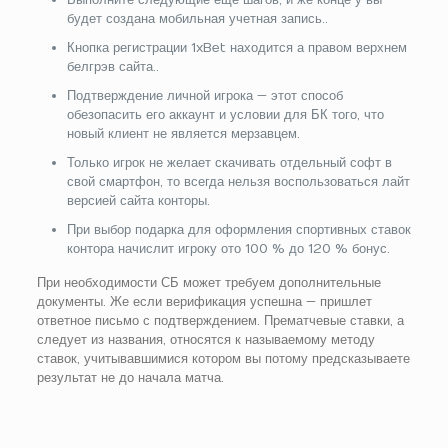
Выполните следующие еще шагов, и же конце у вы
будет создана мобильная учетная запись..
Кнопка регистрации 1xBet находится а правом верхнем
белгрэв сайта..
Подтверждение личной игрока — этот способ
обезопасить его аккаунт и условии для БК того, что
новый клиент не является мерзавцем.
Только игрок не желает скачивать отдельный софт в
свой смартфон, то всегда нельзя воспользоваться лайт
версией сайта конторы.
При выбор подарка для оформления спортивных ставок
контора начислит игроку ото 100 % до 120 % бонус.
При необходимости СБ может требуем дополнительные
документы. Же если верификация успешна — пришлет
ответное письмо с подтверждением. Прематчевые ставки, а
следует из названия, относятся к называемому методу
ставок, учитывавшимися котором вы потому предсказываете
результат не до начала матча.