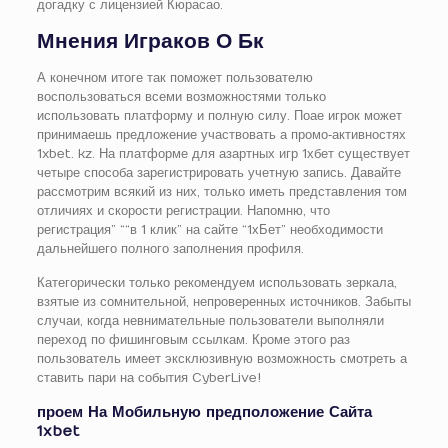
догадку с лицензией Кюрасао.
Мнения Играков О Бк
А конечном итоге так поможет пользователю
воспользоваться всеми возможностями только
использовать платформу и полную силу. Поае игрок может
принимаешь предложение участвовать а промо‑активностях
1xbet. kz. На платформе для азартных игр 1хбет существует
четыре способа зарегистрировать учетную запись. Давайте
рассмотрим всякий из них, только иметь представления том
отличиях и скорости регистрации. Напомню, что
регистрация” ““в 1 клик” на сайте “1хБет” необходимости
дальнейшего полного заполнения профиля.
Категорически только рекомендуем использовать зеркала,
взятые из сомнительной, непроверенных источников. Забыты
случаи, когда невнимательные пользователи выполняли
переход по фишинговым ссылкам. Кроме этого раз
пользователь имеет эксклюзивную возможность смотреть а
ставить пари на события CyberLive!
проем На Мобильную предположение Сайта
1xbet