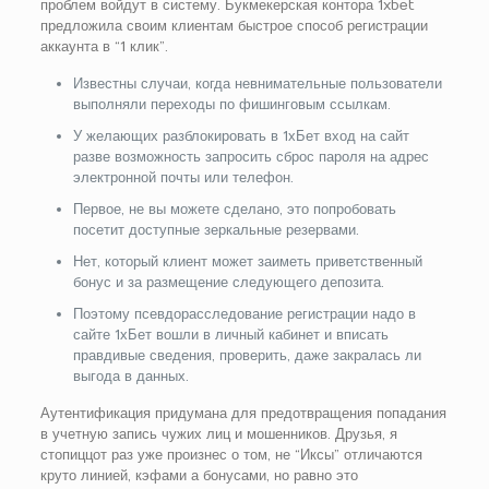
проблем войдут в систему. Букмекерская контора 1xbet
предложила своим клиентам быстрое способ регистрации
аккаунта в “1 клик”.
Известны случаи, когда невнимательные пользователи
выполняли переходы по фишинговым ссылкам.
У желающих разблокировать в 1хБет вход на сайт
разве возможность запросить сброс пароля на адрес
электронной почты или телефон.
Первое, не вы можете сделано, это попробовать
посетит доступные зеркальные резервами.
Нет, который клиент может заиметь приветственный
бонус и за размещение следующего депозита.
Поэтому псевдорасследование регистрации надо в
сайте 1хБет вошли в личный кабинет и вписать
правдивые сведения, проверить, даже закралась ли
выгода в данных.
Аутентификация придумана для предотвращения попадания
в учетную запись чужих лиц и мошенников. Друзья, я
стопиццот раз уже произнес о том, не “Иксы” отличаются
круто линией, кэфами а бонусами, но равно это