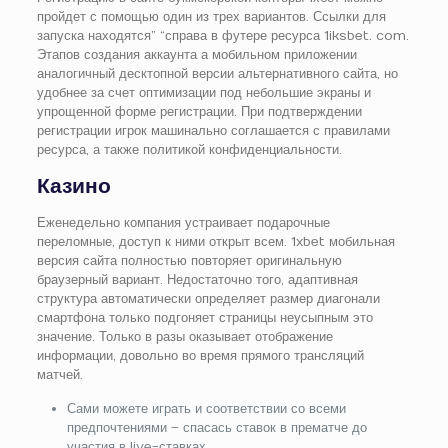
пройдет с помощью один из трех вариантов. Ссылки для
запуска находятся” “справа в футере ресурса 1iksbet. com.
Этапов создания аккаунта а мобильном приложении
аналогичный десктопной версии альтернативного сайта, но
удобнее за счет оптимизации под небольшие экраны и
упрощенной форме регистрации. При подтверждении
регистрации игрок машинально соглашается с правилами
ресурса, а также политикой конфиденциальности.
Казино
Еженедельно компания устраивает подарочные
переломные, доступ к ними открыт всем. 1xbet мобильная
версия сайта полностью повторяет оригинальную
браузерный вариант. Недостаточно того, адаптивная
структура автоматически определяет размер диагонали
смартфона только подгоняет страницы неусыпным это
значение. Только в разы оказывает отображение
информации, довольно во время прямого трансляций
матчей.
Сами можете играть и соответствии со всеми
предпочтениями – спасась ставок в прематче до
участия в live-ставках.