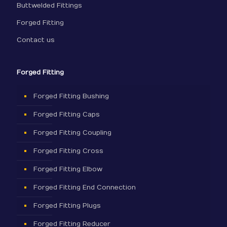
Buttwelded Fittings
Forged Fitting
Contact us
Forged Fitting
Forged Fitting Bushing
Forged Fitting Caps
Forged Fitting Coupling
Forged Fitting Cross
Forged Fitting Elbow
Forged Fitting End Connection
Forged Fitting Plugs
Forged Fitting Reducer