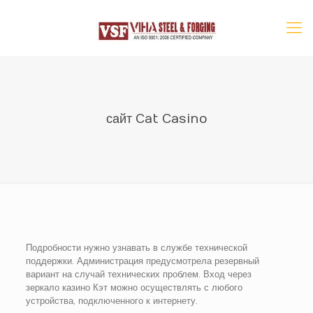
сайт Cat Casino
Подробности нужно узнавать в службе технической
поддержки. Администрация предусмотрела резервный
вариант на случай технических проблем. Вход через
зеркало казино Кэт можно осуществлять с любого
устройства, подключенного к интернету.