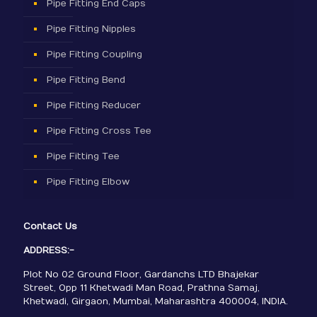
Pipe Fitting End Caps
Pipe Fitting Nipples
Pipe Fitting Coupling
Pipe Fitting Bend
Pipe Fitting Reducer
Pipe Fitting Cross Tee
Pipe Fitting Tee
Pipe Fitting Elbow
Contact Us
ADDRESS:-
Plot No 02 Ground Floor, Gardanchs LTD Bhajekar
Street, Opp 11 Khetwadi Man Road, Prathna Samaj,
Khetwadi, Girgaon, Mumbai, Maharashtra 400004, INDIA.