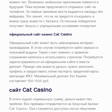
момент нет. Возможно, мобильное приложение появится в
будущем. Пока игрокам предлагается открывать сайт на
телефоне. За первые призовые места выдаются награды без
вейджера. Это значит, что их не придется отыгрывать и
можно сразу вывести с баланса. Остальные победители
получают бонусы с упрощенными условиями «открутки».
официальный сайт казино Cat Casino
Официальный сайт может быть заблокирован интернет
провайдером. В этом случае потребуется найти зеркало в
поисковой выдаче. Также стоит помнить о правилах
сохранения капитала и использовать стратегии. Потребуется
зарегистрироваться на официальном сайте и внести
депозит. Прежде чем вывести деньги, нужно заполнить
профиль и предоставить копии паспорта, кредитной карты,
квитанции ЖКУ. Минимальный депозит Кет Казино
составляет 100–500 руб.
сайт Cat Casino
В итоге поднял нормальную сумму, деньги вывел без
проблем. Все прибавки отправляются на бонусный баланс
Сat Сasino. Они становятся доступны после обнуления