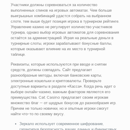
Участники должны соревноваться за количество
выполненных спинов на игровых автоматах. Чем больше
выигрышных комбинаций удастся собрать на выбранном
слоте, тем выше будет позиция игрока в турнирном рейтинге.
Управление казино не регулирует количество участников
турнира, однако выбор игровых автоматов для соревнования
остаётся за администрацией. Играя на реальные деньги в
турнирные слоты, игроки зарабатывают бонусные баллы,
которые оказывают влияние на их место в турнирной
таблице.
Реквизиты, которые используются при вводе и снятии
средств, должны совпадать. Сайт предлагает
разнообразные методы, включая банковские карты,
электронные кошельки и криптовалюты. Проверьте
доступные варианты в разделе «Касса». Когда речь идет о
выборе онлайн-казино, важным фактором являются его
преимущества. Cat Casino предлагает своим игрокам
множество благ — от щедрых бонусов до разнообразия игр.
Причем не только новички, но и опытные игроки смогут
найти что-то по своему вкусу.
Зеркало использует современное шифрование,
гарантируя безопасность ваших данных и финансовых