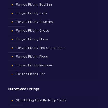
Forged Fitting Bushing
Forged Fitting Caps
Forged Fitting Coupling
Forged Fitting Cross
Forged Fitting Elbow
Forged Fitting End Connection
Forged Fitting Plugs
Forged Fitting Reducer
Forged Fitting Tee
Buttwelded Fittings
Pipe Fitting Stud End-Lap Joints