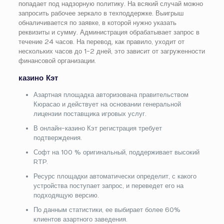
попадает под надзорную политику. На всякий случай можно
запросить рабочее зеркало в техподдержке. Выигрыш
обналичивается по заявке, в которой нужно указать
реквизиты и сумму. Администрация обрабатывает запрос в
течение 24 часов. На перевод, как правило, уходит от
нескольких часов до 1-2 дней, это зависит от загруженности
финансовой организации.
казино Кэт
Азартная площадка авторизована правительством
Кюрасао и действует на основании генеральной
лицензии поставщика игровых услуг.
В онлайн-казино Кэт регистрация требует
подтверждения.
Софт на 100 % оригинальный, поддерживает высокий
RTP.
Ресурс площадки автоматически определит, с какого
устройства поступает запрос, и переведет его на
подходящую версию.
По данным статистики, ее выбирает более 60%
клиентов азартного заведения.