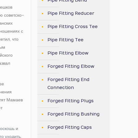
Pipe Fitting Bend
Мешков
Pipe Fitting Reducer
ю советско-
анских
Pipe Fitting Cross Tee
тношениях с
етил, что
Pipe Fitting Tee
вым
Pipe Fitting Elbow
йского
азвал
Forged Fitting Elbow
Forged Fitting End
ее
Connection
анения
етят Мамаев
Forged Fitting Plugs
ет
Forged Fitting Bushing
Forged Fitting Caps
роскошь и
го уходить,