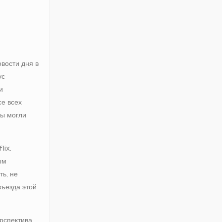
вости дня в
ус
и
се всех
вы могли
lix.
ым
ь, не
въезда этой
ерспектива