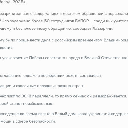
«Запад-2025».
зарини заявил о задержаниях и жестоком обращении с персоналом
, было задержано более 50 сотрудников БАПОР – среди них учителя
ующему и бесчеловечному обращению, сообщает Лаззарини.
ему было проще вести дела с российским президентом Владимиром
вости».
а увековечение Победы советского народа в Великой Отечественно
соглашению, однако в последствии нехотя согласился.
адиции и красочные праздники разных стран.
онфликт по 38-й параллели, то прямо сейчас он размораживается,
реей станет неизбежностью.
поведение во время визита в Белый дом, когда украинский лидер, п
омощи в сфере безопасности.