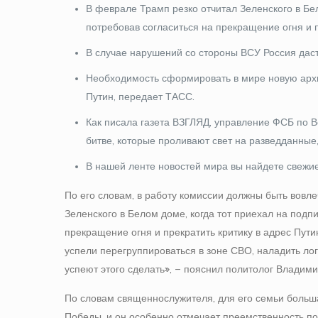
В феврале Трамп резко отчитал Зеленского в Бе
потребовав согласиться на прекращение огня и п
В случае нарушений со стороны ВСУ Россия дас
Необходимость сформировать в мире новую архи
Путин, передает ТАСС.
Как писала газета ВЗГЛЯД, управление ФСБ по В
битве, которые проливают свет на разведданны
В нашей ленте новостей мира вы найдете свежие
По его словам, в работу комиссии должны быть вовле
Зеленского в Белом доме, когда тот приехал на подп
прекращение огня и прекратить критику в адрес Пут
успели перегруппироваться в зоне СВО, наладить логи
успеют этого сделать», – пояснил политолог Владими
По словам священнослужителя, для его семьи больш
Победы, и он особенно отмечает преемственность по