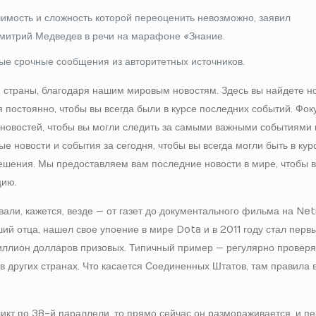
чимость и сложность которой переоценить невозможно, заявил
митрий Медведев в речи на марафоне «Знание.
ые срочные сообщения из авторитетных источников.
й страны, благодаря нашим мировым новостям. Здесь вы найдете но
 постоянно, чтобы вы всегда были в курсе последних событий. Фок
новостей, чтобы вы могли следить за самыми важными событиями 
новости и события за сегодня, чтобы вы всегда могли быть в кур
шения. Мы предоставляем вам последние новости в мире, чтобы 
цию.
али, кажется, везде — от газет до документального фильма на Netf
ий отца, нашел свое упоение в мире Dota и в 2011 году стал перв
иллион долларов призовых. Типичный пример — регулярно проверят
 других странах. Что касается Соединенных Штатов, там правила 
икт по 38-й параллели, то прямо сейчас он размораживается, и п