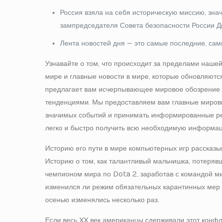
Россия взяла на себя историческую миссию, зна
зампредседателя Совета безопасности России Д
Лента новостей дня — это самые последние, сам
Узнавайте о том, что происходит за пределами наше
мире и главные новости в мире, которые обновляются
предлагает вам исчерпывающее мировое обозрение 
тенденциями. Мы предоставляем вам главные мировые 
значимых событий и принимать информированные ре
легко и быстро получить всю необходимую информа
Историю его пути в мире компьютерных игр рассказыв
Историю о том, как талантливый мальчишка, потерявш
чемпионом мира по Dota 2, заработав с командой м
изменился ли режим обязательных карантинных мер в
осенью изменялись несколько раз.
Если весь XX век американцы сдерживали этот конфл