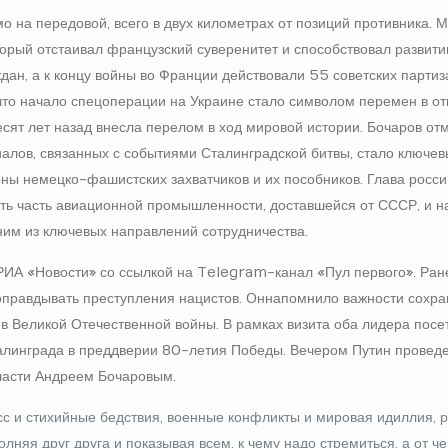
мо на передовой, всего в двух километрах от позиций противника. 
торый отстаивал французский суверенитет и способствовал развити
дан, а к концу войны во Франции действовали 55 советских партиз
что начало спецоперации на Украине стало символом перемен в о
есят лет назад внесла перелом в ход мировой истории. Бочаров отм
алов, связанных с событиями Сталинградской битвы, стало ключе
ны немецко-фашистских захватчиков и их пособников. Глава росси
ить часть авиационной промышленности, доставшейся от СССР, и н
им из ключевых направлений сотрудничества.
 РИА «Новости» со ссылкой на Telegram-канал «Пул первого». Ран
я оправдывать преступления нацистов. Он напомнил о важности сохр
ев Великой Отечественной войны. В рамках визита оба лидера пос
Сталинграда в преддверии 80-летия Победы. Вечером Путин провед
бласти Андреем Бочаровым.
есс и стихийные бедствия, военные конфликты и мировая идиллия, 
олняя друг друга и показывая всем, к чему надо стремиться, а от че