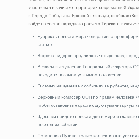
участвовал в зачистке территории современной Укра
в Параде Победы на Красной площади, сообщает Все
войдет в состав парадного расчета Терского казачьег
Рубрика «новости мира» оперативно проинформи
статьях.
Встреча лидеров продлилась четыре часа, пере
В своем выступлении Генеральный секретарь ООН
находится в самом уязвимом положении.
О самых нашумевших событиях за рубежом, каж
Верховный комиссар ООН по правам человека Ф
чтобы остановить нарастающую гуманитарную кат
Здесь вы найдете новости дня в мире и главные 
последних событий.
По мнению Путина, только коллективные усилия 