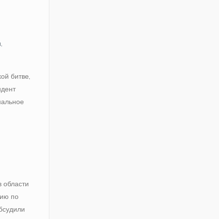
,
ой битве,
идент
нальное
в области
рию по
обсудили