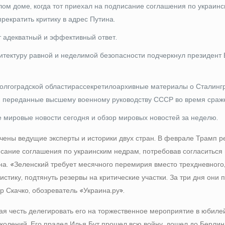
лом доме, когда тот приехал на подписание соглашения по украин
рекратить критику в адрес Путина.
т адекватный и эффективный ответ.
тектуру равной и неделимой безопасности подчеркнул президент
олгоградской области рассекретило архивные материалы о Сталинг
е, переданные высшему военному руководству СССР во время сраж
 мировые новости сегодня и обзор мировых новостей за неделю.
чены ведущие эксперты и историки двух стран. В феврале Трамп р
исание соглашения по украинским недрам, потребовав согласиться
ина. «Зеленский требует месячного перемирия вместо трехдневного
стику, подтянуть резервы на критические участки. За три дня они 
р Скачко, обозреватель «Украина.ру».
ая честь делегировать его на торжественное мероприятие в юбиле
колений. Его прадед Илья Бут прошел всю войну, дошел до Берлин