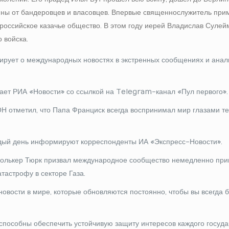
ины от бандеровцев и власовцев. Впервые священнослужитель при
российское казачье общество. В этом году иерей Владислав Сулей
о войска.
рует о международных новостях в экстренных сообщениях и анал
дает РИА «Новости» со ссылкой на Telegram-канал «Пул первого».
 отметил, что Папа Франциск всегда воспринимал мир глазами тех
дый день информируют корреспонденты ИА «Экспресс-Новости».
олькер Тюрк призвал международное сообщество немедленно при
астрофу в секторе Газа.
новости в мире, которые обновляются постоянно, чтобы вы всегда б
способны обеспечить устойчивую защиту интересов каждого госуда