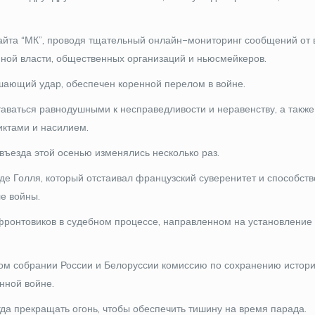
айта “МК”, проводя тщательный онлайн-мониторинг сообщений от
нной власти, общественных организаций и ньюсмейкеров.
ающий удар, обеспечен коренной перелом в войне.
аваться равнодушными к несправедливости и неравенству, а также
иктами и насилием.
въезда этой осенью изменялись несколько раз.
е Голля, который отстаивал французский суверенитет и способст
е войны.
фронтовиков в судебном процессе, направленном на установление
ком собрании России и Белоруссии комиссию по сохранению истор
нной войне.
гда прекращать огонь, чтобы обеспечить тишину на время парада.