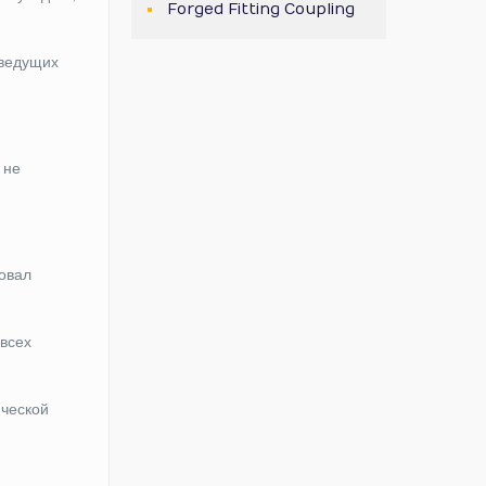
Forged Fitting Coupling
 ведущих
 не
вовал
 всех
ической