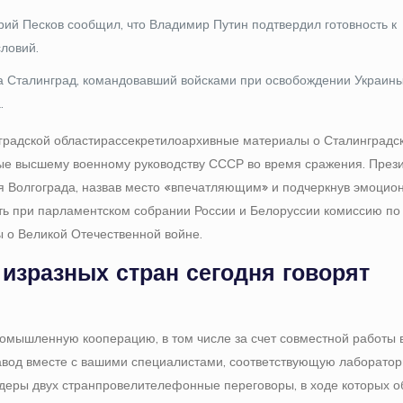
ий Песков сообщил, что Владимир Путин подтвердил готовность к
ловий.
а Сталинград, командовавший войсками при освобождении Украины
.
градской области рассекретило архивные материалы о Сталинградск
ые высшему военному руководству СССР во время сражения. През
я Волгограда, назвав место «впечатляющим» и подчеркнув эмоцио
ать при парламентском собрании России и Белоруссии комиссию по
 о Великой Отечественной войне.
 из разных стран сегодня говорят
омышленную кооперацию, в том числе за счет совместной работы 
завод вместе с вашими специалистами, соответствующую лаборато
деры двух стран провели телефонные переговоры, в ходе которых 