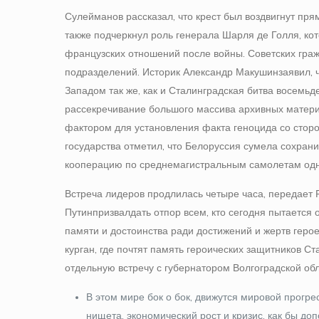
Сулейманов рассказал, что крест был воздвигнут пря
также подчеркнул роль генерала Шарля де Голля, ко
французских отношений после войны. Советских граж
подразделений. Историк Александр Макушин заявил, 
Западом так же, как и Сталинградская битва восемьд
рассекречивание большого массива архивных матери
фактором для установления факта геноцида со сторо
государства отметил, что Белоруссия сумела сохран
кооперацию по среднемагистральным самолетам одн
Встреча лидеров продлилась четыре часа, передает
Путин призвал дать отпор всем, кто сегодня пытаетс
памяти и достоинства ради достижений и жертв геро
курган, где почтят память героических защитников 
отдельную встречу с губернатором Волгоградской о
В этом мире бок о бок, движутся мировой прогр
нищета, экономический рост и кризис, как бы доп