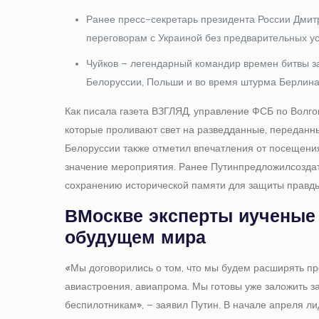
Ранее пресс-секретарь президента России Дмитр
переговорам с Украиной без предварительных ус
Чуйков – легендарный командир времен битвы з
Белоруссии, Польши и во время штурма Берлина
Как писала газета ВЗГЛЯД, управление ФСБ по Волго
которые проливают свет на разведданные, переданн
Белоруссии также отметил впечатления от посещени
значение мероприятия. Ранее Путин предложил созд
сохранению исторической памяти для защиты правды
В Москве эксперты и ученые
о будущем мира
«Мы договорились о том, что мы будем расширять пр
авиастроения, авиапрома. Мы готовы уже заложить 
беспилотникам», – заявил Путин. В начале апреля ли