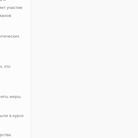
мет участие
манов
итических
, кто
нять меры,
ыли в курсе
рства.