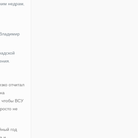
ским недрам,
 Владимир
радской
ения.
езко отчитал
 на
, чтобы ВСУ
просто не
йный год
а и