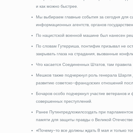
и как можно быстрее.
Мы выбираем главные события за сегодня для с
информационных агентств, органов государстве
По нацистской военной машине был нанесен реш
По словам Гутерриша, понтифик призывал не ост
закрывать глаза на страдания, вызванные конфл
Что касается Соединенных Штатов, там правила 
Мешков также подчеркнул роль генерала Шарля д
развитию советско-французских отношений посл
Бочаров особо подчеркнул участие ветеранов и 
совершенных преступлений.
Ранее Путин предложил создать при парламентс
памяти для защиты правды о Великой Отечестве
«Почему-то все должны ждать 8 мая и только то