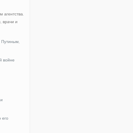
 агентства.
, врачи и
 Путиным,
й войне
 и
о его