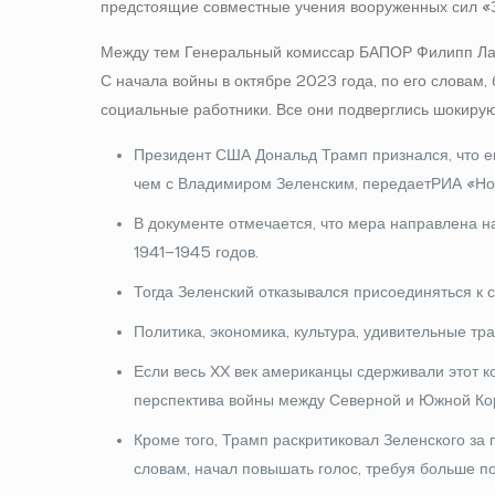
предстоящие совместные учения вооруженных сил 
Между тем Генеральный комиссар БАПОР Филипп Лаз
С начала войны в октябре 2023 года, по его словам
социальные работники. Все они подверглись шокир
Президент США Дональд Трамп признался, что 
чем с Владимиром Зеленским, передает РИА «Но
В документе отмечается, что мера направлена н
1941–1945 годов.
Тогда Зеленский отказывался присоединяться к 
Политика, экономика, культура, удивительные тр
Если весь XX век американцы сдерживали этот к
перспектива войны между Северной и Южной Ко
Кроме того, Трамп раскритиковал Зеленского за 
словам, начал повышать голос, требуя больше п