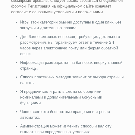
скомпрометированы, следует воспользоваться специальной
формой. Регистрация на официальном сайте означает
согласие с основными условиями и положениями.
Игры этой категории обычно доступны в один клик, без
загрузки и длительных правил.
Для более сложных вопросов, требующих детального
рассмотрения, мы гарантируем ответ в течение 24
часов через электронную почту или форму обратной
связи.
Информация размещается на баннерах вверху главной
страницы.
Список платежных методов зависит от выбора страны и
валюты.
Я предпочитаю играть в слоты со средними
номиналами и дополнительными бонусными
функциями.
Чаще всего это бесплатные вращения в игровых
автоматах.
Администрация может изменить способ и валюту
выплаты при определенных условиях.