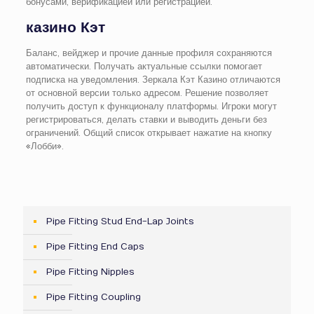
бонусами, верификацией или регистрацией.
казино Кэт
Баланс, вейджер и прочие данные профиля сохраняются
автоматически. Получать актуальные ссылки помогает
подписка на уведомления. Зеркала Кэт Казино отличаются
от основной версии только адресом. Решение позволяет
получить доступ к функционалу платформы. Игроки могут
регистрироваться, делать ставки и выводить деньги без
ограничений. Общий список открывает нажатие на кнопку
«Лобби».
Pipe Fitting Stud End-Lap Joints
Pipe Fitting End Caps
Pipe Fitting Nipples
Pipe Fitting Coupling