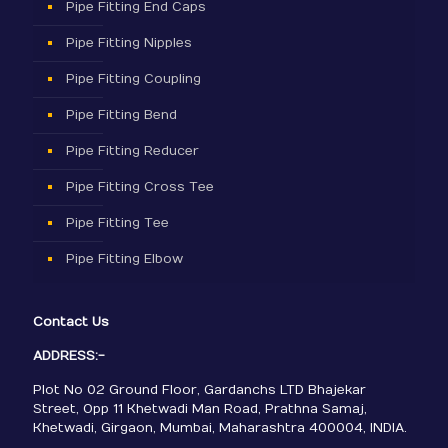
Pipe Fitting End Caps
Pipe Fitting Nipples
Pipe Fitting Coupling
Pipe Fitting Bend
Pipe Fitting Reducer
Pipe Fitting Cross Tee
Pipe Fitting Tee
Pipe Fitting Elbow
Contact Us
ADDRESS:-
Plot No 02 Ground Floor, Gardanchs LTD Bhajekar
Street, Opp 11 Khetwadi Man Road, Prathna Samaj,
Khetwadi, Girgaon, Mumbai, Maharashtra 400004, INDIA.