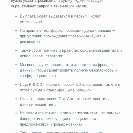
нужно указать реквизиты и сумму. Администрация
обрабатывает запрос в течение 24 часов.
Выплата будет выдаваться в первых числах
ежемесячно.
На практике платформа переводит деньги раньше —
при условии прохождения проверки аккаунта и
реквизитов.
Также стоит помнить о правилах сохранения капитала и
использовать стратегии.
Мы используем передовые технологии шифрования
данных, чтобы гарантировать полную безопасность и
конфиденциальность.
Еще ₽4500 пришло с первых 50 фриспинов, так что в
итоге сумма к отыгрышу была большой.
Скачать приложение Cat Casino возможности на
данный момент нет.
На белом фоне Cat Casino легко заметить рекламные
баннеры, информирующие о специальных
предложениях и игровых новинках.