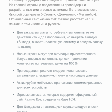
В службу поддержки необходимо отправить скан паспорта.
На главной странице представлены провайдеры и
разработанные ими игровые автоматы. Есть возможность
быстрой сортировки («Столы», «Джекпоты», «Мегавейс»).
Официальный сайт казино Cat Casino работает на 10+
языках, в том числе и на русском.
Для заказа выплаты потребуется выполнить те же
действия что и для пополнения, но выбрать вкладку
«Вывод», выбрать платежную систему и создать заявку
на вывод.
Новые игроки могут при активации приветственного
бонуса впервые пополнить депозит, увеличив
количество получаемых денег на 100%.
При создании профиля следует использовать
актуальную электронную почту и настоящие данные.
Активируйте мобильное приложение, оптимизированное
для всех устройств.
Игровые автоматы, которые содержит официальный
сайт Казино Кэт, созданы на базе ГСЧ.
Для блэкджека с настоящими крупье следует внести
депозит.