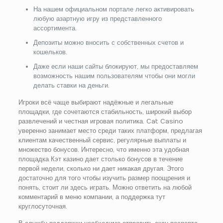
На нашем официальном портале легко активировать
любую азартную игру из представленного
ассортимента.
Депозиты можно вносить с собственных счетов и
кошельков.
Даже если наши сайты блокируют, мы предоставляем
возможность нашим пользователям чтобы они могли
делать ставки на деньги.
Игроки всё чаще выбирают надёжные и легальные
площадки, где сочетаются стабильность, широкий выбор
развлечений и честная игровая политика. Cat Casino
уверенно занимает место среди таких платформ, предлагая
клиентам качественный сервис, регулярные выплаты и
множество бонусов. Интересно, что именно эта удобная
площадка Кэт казино дает столько бонусов в течение
первой недели, сколько ни дает никакая другая. Этого
достаточно для того чтобы изучить размер поощрения и
понять, стоит ли здесь играть. Можно ответить на любой
комментарий в меню компании, а поддержка тут
круглосуточная.