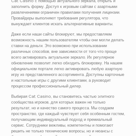
Cat Casino с помощью актуального зеркала, открыть и
заполнить форму. Доступ к игровым сайтам с азартными
развлечениями ограничен правилами получения лицензии.
Провайдеры выполняют требования регулятора, что
вынуждает клиентов искать альтернативные варианты.
Даже если наши сайты блокируют, мы предоставляем
возможность нашим пользователям чтобы они могли делать
ставки на деньги. Это возможно при использовании
различных способов, вне зависимости от того что проще
всего активировать актуальное зеркало. Их регулярное
обновление позволит легко обходить блокировку. На нашем
официальном портале легко активировать любую азартную
игру из представленного ассортимента. Доступны карточные
и настольные игры с другими клиентами, а руководит
процессом профессиональный дилер.
Выбирая Cat Casino, вы становитесь частью элитного
сообщества игроков, для которых важен не только
результат, но и качество самого процесса. Мы создаем
пространство, где каждый чувствует себя особенным гостем,
получающим индивидуальный подход и премиальный
сервис. Сотрудники вежливы, компетентны и помогают
решить не только технические вопросы, но и нюансы с