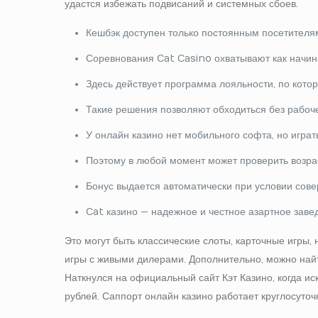
удастся избежать подвисаний и системных сбоев.
Кешбэк доступен только постоянным посетителя
Соревнования Cat Casino охватывают как начина
Здесь действует программа лояльности, по кото
Такие решения позволяют обходиться без рабоче
У онлайн казино нет мобильного софта, но игра
Поэтому в любой момент может проверить возрас
Бонус выдается автоматически при условии сов
Cat казино — надежное и честное азартное заве
Это могут быть классические слоты, карточные игры, 
игры с живыми дилерами. Дополнительно, можно най
Наткнулся на официальный сайт Кэт Казино, когда ис
рублей. Саппорт онлайн казино работает круглосуточ