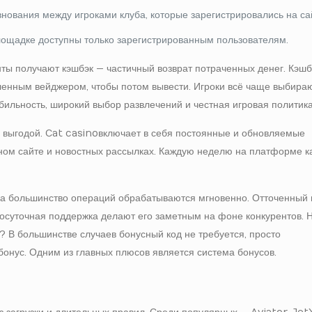
внования между игроками клуба, которые зарегистрировались на са
лощадке доступны только зарегистрированным пользователям.
ты получают кэшбэк — частичный возврат потраченных денег. Кэшб
овленным вейджером, чтобы потом вывести. Игроки всё чаще выбира
бильность, широкий выбор развлечений и честная игровая политика
й выгодой. Cat casino включает в себя постоянные и обновляемые
ом сайте и новостных рассылках. Каждую неделю на платформе к
, а большинство операций обрабатываются мгновенно. Отточенный
лосуточная поддержка делают его заметным на фоне конкурентов. 
? В большинстве случаев бонусный код не требуется, просто
 бонус. Одним из главных плюсов является система бонусов.