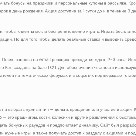
лучать бонусы на праздники и персональные купоны в рассылке. Кро
ок в день рождения. Акция доступна за 1 сутки до и в течение 3 д
 чтобы клиенты могли беспрепятственно играть. Играть бесплатно
рации. Но для того чтобы делать реальные ставки и выводить средс
. После запроса на email реакцию приходится ждать 2-3 часа. Иг
о Кэт, созданы на базе ГСЧ. Для обеспечения честности использую
телей на тематических форумах и в соцсетях подтверждают стаб
т и выбрать нужный тип — деньги, вращения или участие в акции. 
 — это краш-игры, кости, колёсики и другие развлечения с быстры
ждать бонусных раундов и предпочитает динамику. Сайт был разрабо
ти нужные игры, а также получать доступ к разделу с акциями и по