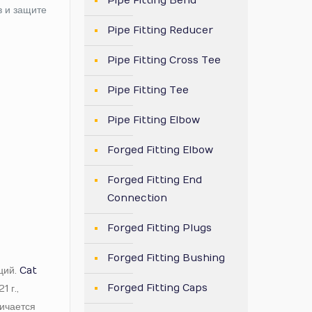
Pipe Fitting Bend
в и защите
Pipe Fitting Reducer
Pipe Fitting Cross Tee
Pipe Fitting Tee
Pipe Fitting Elbow
Forged Fitting Elbow
Forged Fitting End
Connection
Forged Fitting Plugs
Forged Fitting Bushing
ций.
Cat
Forged Fitting Caps
 г.,
личается