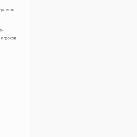
 должен
ии,
 игроков