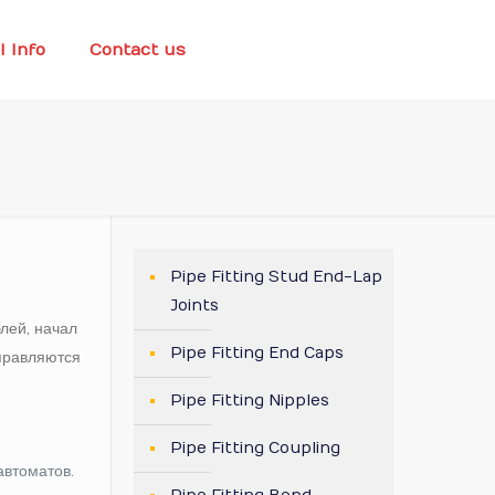
l Info
Contact us
Pipe Fitting Stud End-Lap
Joints
лей, начал
Pipe Fitting End Caps
тправляются
Pipe Fitting Nipples
Pipe Fitting Coupling
автоматов.