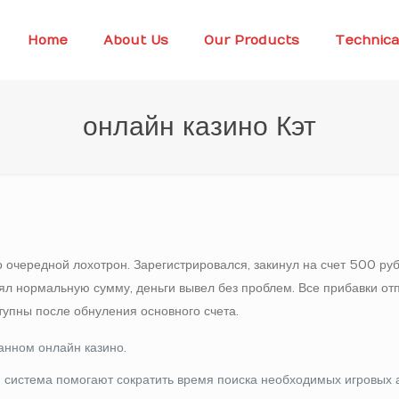
Home
About Us
Our Products
Technica
онлайн казино Кэт
о очередной лохотрон. Зарегистрировался, закинул на счет 500 руб
ял нормальную сумму, деньги вывел без проблем. Все прибавки о
тупны после обнуления основного счета.
анном онлайн казино.
 система помогают сократить время поиска необходимых игровых 