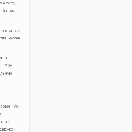
ме того,
ней после
 в игровых
тва, нужен
ровые
т 128-
ильную
Кроме live-
м
тан с
ддержкой.