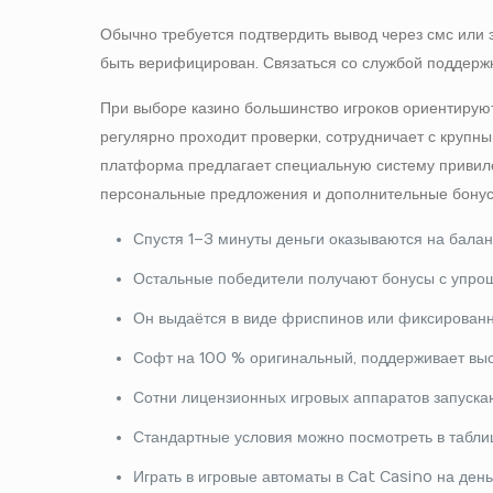
Обычно требуется подтвердить вывод через смс или э
быть верифицирован. Связаться со службой поддержк
При выборе казино большинство игроков ориентирую
регулярно проходит проверки, сотрудничает с крупн
платформа предлагает специальную систему привиле
персональные предложения и дополнительные бонус
Спустя 1–3 минуты деньги оказываются на балан
Остальные победители получают бонусы с упро
Он выдаётся в виде фриспинов или фиксированн
Софт на 100 % оригинальный, поддерживает вы
Сотни лицензионных игровых аппаратов запуска
Стандартные условия можно посмотреть в табли
Играть в игровые автоматы в Cat Casino на день