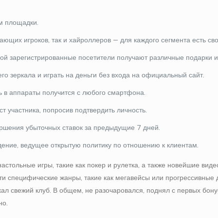
м площадки.
ющих игроков, так и хайроллеров — для каждого сегмента есть сво
рой зарегистрированные посетители получают различные подарки и
го зеркала и играть на деньги без входа на официальный сайт.
ть в аппараты получится с любого смартфона.
т участника, попросив подтвердить личность.
ершения убыточных ставок за предыдущие 7 дней.
дение, ведущее открытую политику по отношению к клиентам.
настольные игры, такие как покер и рулетка, а также новейшие вид
ти специфические жанры, такие как мегавейсы или прогрессивные 
кал свежий клуб. В общем, не разочаровался, поднял с первых бон
но.