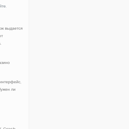
йте.
эк выдается
ют
.
азино
 интерфейс,
Нужен ли