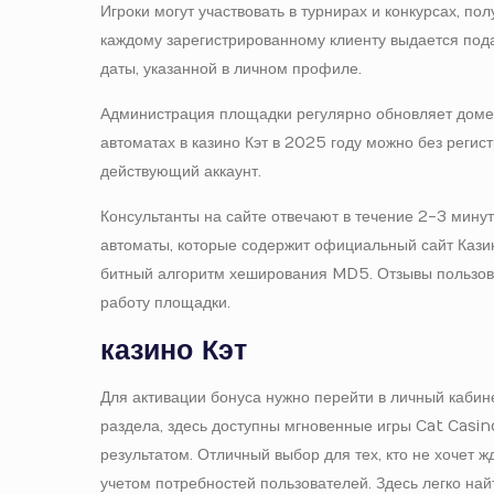
Игроки могут участвовать в турнирах и конкурсах, по
каждому зарегистрированному клиенту выдается подар
даты, указанной в личном профиле.
Администрация площадки регулярно обновляет домен,
автоматах в казино Кэт в 2025 году можно без регист
действующий аккаунт.
Консультанты на сайте отвечают в течение 2-3 минут
автоматы, которые содержит официальный сайт Казин
битный алгоритм хеширования MD5. Отзывы пользова
работу площадки.
казино Кэт
Для активации бонуса нужно перейти в личный кабине
раздела, здесь доступны мгновенные игры Cat Casino
результатом. Отличный выбор для тех, кто не хочет 
учетом потребностей пользователей. Здесь легко най